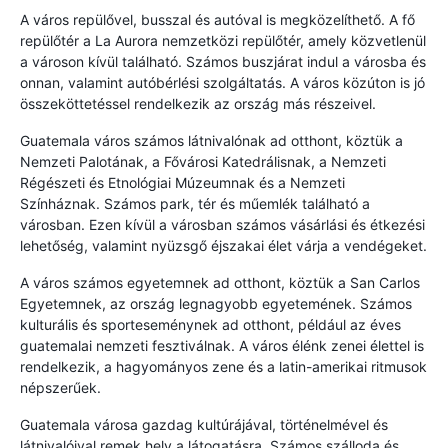
A város repülővel, busszal és autóval is megközelíthető. A fő
repülőtér a La Aurora nemzetközi repülőtér, amely közvetlenül
a városon kívül található. Számos buszjárat indul a városba és
onnan, valamint autóbérlési szolgáltatás. A város közúton is jó
összeköttetéssel rendelkezik az ország más részeivel.
Guatemala város számos látnivalónak ad otthont, köztük a
Nemzeti Palotának, a Fővárosi Katedrálisnak, a Nemzeti
Régészeti és Etnológiai Múzeumnak és a Nemzeti
Színháznak. Számos park, tér és műemlék található a
városban. Ezen kívül a városban számos vásárlási és étkezési
lehetőség, valamint nyüzsgő éjszakai élet várja a vendégeket.
A város számos egyetemnek ad otthont, köztük a San Carlos
Egyetemnek, az ország legnagyobb egyetemének. Számos
kulturális és sporteseménynek ad otthont, például az éves
guatemalai nemzeti fesztiválnak. A város élénk zenei élettel is
rendelkezik, a hagyományos zene és a latin-amerikai ritmusok
népszerűek.
Guatemala városa gazdag kultúrájával, történelmével és
látnivalóival remek hely a látogatásra. Számos szálloda és