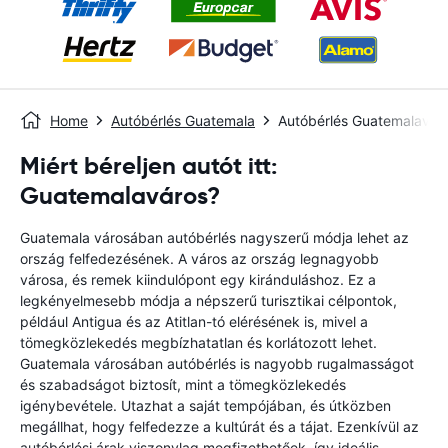
Home
Autóbérlés Guatemala
Autóbérlés Guatemalavár
Miért béreljen autót itt:
Guatemalaváros?
Guatemala városában autóbérlés nagyszerű módja lehet az
ország felfedezésének. A város az ország legnagyobb
városa, és remek kiindulópont egy kiránduláshoz. Ez a
legkényelmesebb módja a népszerű turisztikai célpontok,
például Antigua és az Atitlan-tó elérésének is, mivel a
tömegközlekedés megbízhatatlan és korlátozott lehet.
Guatemala városában autóbérlés is nagyobb rugalmasságot
és szabadságot biztosít, mint a tömegközlekedés
igénybevétele. Utazhat a saját tempójában, és útközben
megállhat, hogy felfedezze a kultúrát és a tájat. Ezenkívül az
autóbérlési árak viszonylag megfizethetőek, így ideális