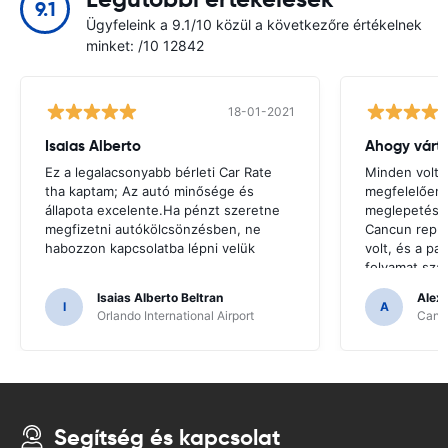
9.1
Ügyfeleink a 9.1/10 közül a következőre értékelnek
minket: /10 12842
18-01-2021
Isaias Alberto
Ahogy várt
Ez a legalacsonyabb bérleti Car Rate
Minden volt 
tha kaptam; Az autó minősége és
megfelelően
állapota excelente.Ha pénzt szeretne
meglepetés.V
megfizetni autókölcsönzésben, ne
Cancun repül
habozzon kapcsolatba lépni velük
volt, és a pa
folyamat sza
kezelték.
Isaias Alberto Beltran
Alex
I
A
Orlando International Airport
Cancu
Segítség és kapcsolat