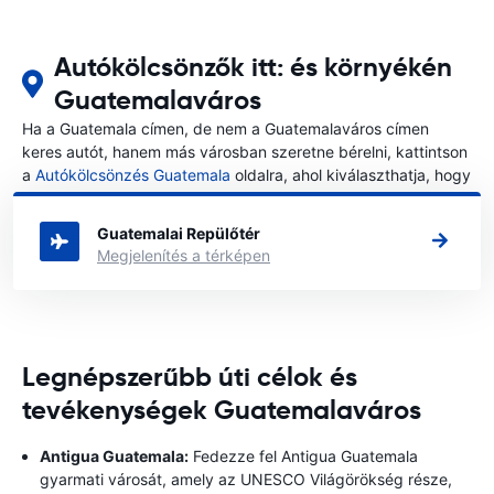
Autókölcsönzők itt: és környékén
Guatemalaváros
Ha a Guatemala címen, de nem a Guatemalaváros címen
keres autót, hanem más városban szeretne bérelni, kattintson
a
Autókölcsönzés Guatemala
oldalra, ahol kiválaszthatja, hogy
melyik városban szeretne autót bérelni a Guatemala címen.
Guatemalai Repülőtér
Megjelenítés a térképen
Legnépszerűbb úti célok és
tevékenységek Guatemalaváros
Antigua Guatemala:
Fedezze fel Antigua Guatemala
gyarmati városát, amely az UNESCO Világörökség része,