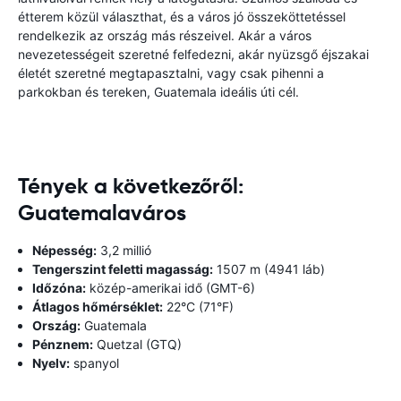
étterem közül választhat, és a város jó összeköttetéssel
rendelkezik az ország más részeivel. Akár a város
nevezetességeit szeretné felfedezni, akár nyüzsgő éjszakai
életét szeretné megtapasztalni, vagy csak pihenni a
parkokban és tereken, Guatemala ideális úti cél.
Tények a következőről:
Guatemalaváros
Népesség:
3,2 millió
Tengerszint feletti magasság:
1507 m (4941 láb)
Időzóna:
közép-amerikai idő (GMT-6)
Átlagos hőmérséklet:
22°C (71°F)
Ország:
Guatemala
Pénznem:
Quetzal (GTQ)
Nyelv:
spanyol