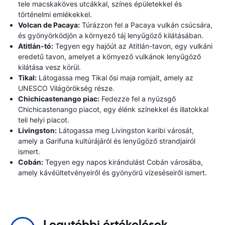
tele macskaköves utcákkal, színes épületekkel és
történelmi emlékekkel.
Volcan de Pacaya:
Túrázzon fel a Pacaya vulkán csúcsára,
és gyönyörködjön a környező táj lenyűgöző kilátásában.
Atitlán-tó:
Tegyen egy hajóút az Atitlán-tavon, egy vulkáni
eredetű tavon, amelyet a környező vulkánok lenyűgöző
kilátása vesz körül.
Tikal:
Látogassa meg Tikal ősi maja romjait, amely az
UNESCO Világörökség része.
Chichicastenango piac:
Fedezze fel a nyüzsgő
Chichicastenango piacot, egy élénk színekkel és illatokkal
teli helyi piacot.
Livingston:
Látogassa meg Livingston karibi városát,
amely a Garifuna kultúrájáról és lenyűgöző strandjairól
ismert.
Cobán:
Tegyen egy napos kirándulást Cobán városába,
amely kávéültetvényeiről és gyönyörű vízeséseiről ismert.
Legutóbbi értékelések