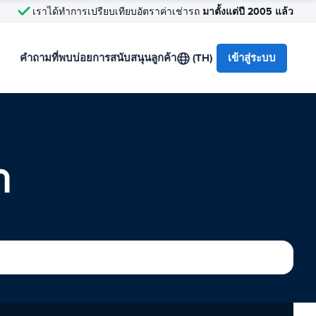
มาตั้งแต่ปี 2005 แล้ว
เราได้ทำการเปรียบเทียบอัตราค่าเช่ารถ
คำถามที่พบบ่อย
การสนับสนุนลูกค้า
(TH)
เข้าสู่ระบบ
า