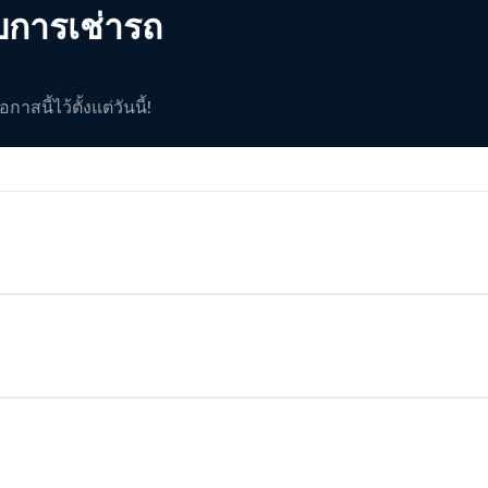
บการเช่ารถ
สนี้ไว้ตั้งแต่วันนี้!