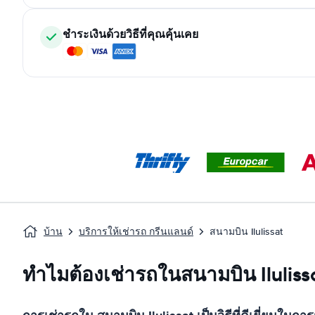
ชำระเงินด้วยวิธีที่คุณคุ้นเคย
บ้าน
บริการให้เช่ารถ กรีนแลนด์
สนามบิน Ilulissat
ทำไมต้องเช่ารถในสนามบิน Iluliss