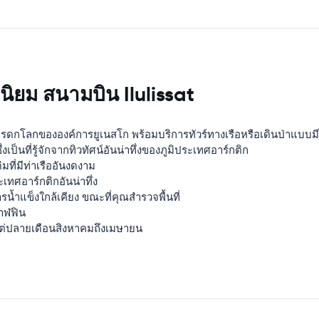
ยม สนามบิน Ilulissat
มรดกโลกขององค์การยูเนสโก พร้อมบริการทัวร์ทางเรือหรือเดินป่าแบบมี
ึ่งเป็นที่รู้จักจากทิวทัศน์อันน่าทึ่งของภูมิประเทศอาร์กติก
มที่มีท่าเรืออันงดงาม
ะเทศอาร์กติกอันน่าทึ่ง
้ำแข็งใกล้เคียง ขณะที่คุณสำรวจพื้นที่
าฬฟิน
งแต่ปลายเดือนสิงหาคมถึงเมษายน