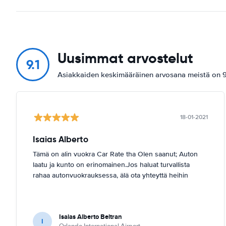
Uusimmat arvostelut
9.1
Asiakkaiden keskimääräinen arvosana meistä on 9.
18-01-2021
Isaias Alberto
Tämä on alin vuokra Car Rate tha Olen saanut; Auton
laatu ja kunto on erinomainen.Jos haluat turvallista
rahaa autonvuokrauksessa, älä ota yhteyttä heihin
Isaias Alberto Beltran
I
Orlando International Airport