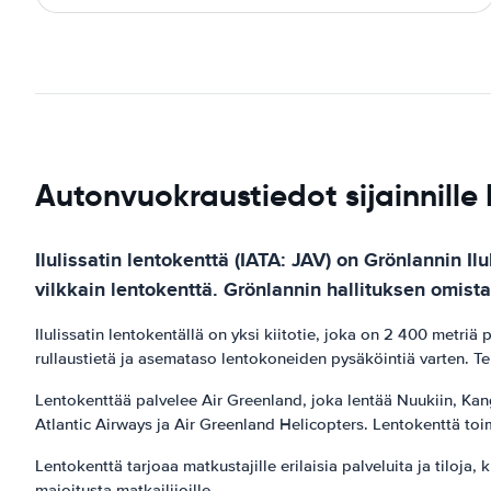
Autonvuokraustiedot sijainnille 
Ilulissatin lentokenttä (IATA: JAV) on Grönlannin I
vilkkain lentokenttä. Grönlannin hallituksen omista
Ilulissatin lentokentällä on yksi kiitotie, joka on 2 400 metriä
rullaustietä ja asemataso lentokoneiden pysäköintiä varten. Te
Lentokenttää palvelee Air Greenland, joka lentää Nuukiin, Kange
Atlantic Airways ja Air Greenland Helicopters. Lentokenttä to
Lentokenttä tarjoaa matkustajille erilaisia ​​palveluita ja tilo
majoitusta matkailijoille.