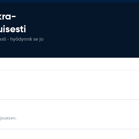
kra-
isesti
ti - hyödynnä se jo
jouksen.