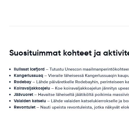
Suosituimmat kohteet ja aktivite
Ilulissat Icefjord
– Tutustu Unescon maailmanperintökohteeseen,
Kangerlussuaq
– Vieraile läheisessä Kangerlussuaqin kaup
Rodebay
– Lähde päiväretkelle Rodebayhin, perinteiseen ka
Koiravaljakkoajelu
– Koe koiravaljakkoajelun jännitys upea
Jäävuoret
– Havaitse läheiseltä jäätiköltä poikimia massiivis
Valaiden katselu
– Lähde valaiden katselukierrokselle ja bon
Revontulet
– Nauti upeista revontuleista, jotka näkyvät elo