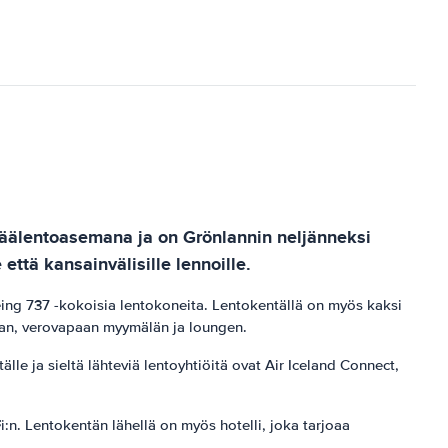
n päälentoasemana ja on Grönlannin neljänneksi
ttä kansainvälisille lennoille.
Boeing 737 -kokoisia lentokoneita. Lentokentällä on myös kaksi
tolan, verovapaan myymälän ja loungen.
le ja sieltä lähteviä lentoyhtiöitä ovat Air Iceland Connect,
Fi:n. Lentokentän lähellä on myös hotelli, joka tarjoaa