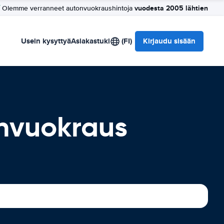
vuodesta 2005 lähtien
Olemme verranneet autonvuokraushintoja
Usein kysyttyä
Asiakastuki
(FI)
Kirjaudu sisään
tonvuokraus