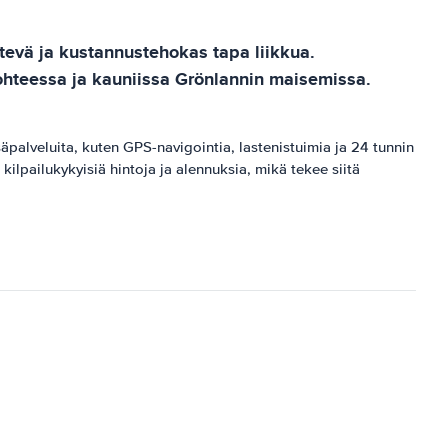
ätevä ja kustannustehokas tapa liikkua.
kohteessa ja kauniissa Grönlannin maisemissa.
säpalveluita, kuten GPS-navigointia, lastenistuimia ja 24 tunnin
ilpailukykyisiä hintoja ja alennuksia, mikä tekee siitä