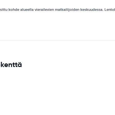
suosittu kohde alueella vierailevien matkailijoiden keskuudessa. Lent
okenttä