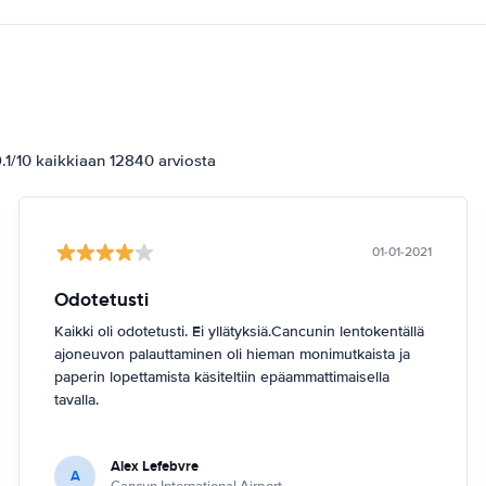
1/10 kaikkiaan 12840 arviosta
01-01-2021
Odotetusti
Kaikki oli odotetusti. Ei yllätyksiä.Cancunin lentokentällä
ajoneuvon palauttaminen oli hieman monimutkaista ja
paperin lopettamista käsiteltiin epäammattimaisella
tavalla.
Alex Lefebvre
A
Cancun International Airport