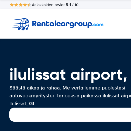
9.1
Asiakkaiden arviot
/ 10
ilulissat airport
Säästä aikaa ja rahaa. Me vertailemme puolestasi
autovuokrayritysten tarjouksia paikassa ilulissat airpo
Ilulissat, GL.