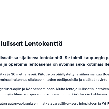
Ilulissat Lentokenttä
lulissatissa sijaitseva lentokenttä. Se toimii kaupungi
a ja operoima lentoasema on avoinna sekä kotimaisille e
 pitkä ja 30 metriä leveä. Kiitotie on päällystetty ja siihen mahtuu 
rminaalirakennus sijaitsee kiitotien eteläpuolella ja sisältää ravin
rlussuaqiin ja Kööpenhaminaan. Muita lentoja Ilulissatin lentokentäl
imii myös tilauslentojen solmukohtana muihin Grönlannin kohteisiin.
ja, kuten autonvuokrauksen, matkatavarasäilytyksen, infopisteen ja Wi-