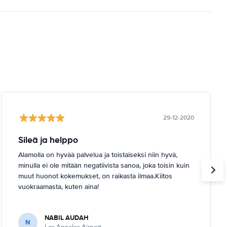
29-12-2020
Sileä ja helppo
Alamolla on hyvää palvelua ja toistaiseksi niin hyvä,
minulla ei ole mitään negatiivista sanoa, joka toisin kuin
muut huonot kokemukset, on raikasta ilmaa.Kiitos
vuokraamasta, kuten aina!
NABIL AUDAH
N
Los Angeles Airport