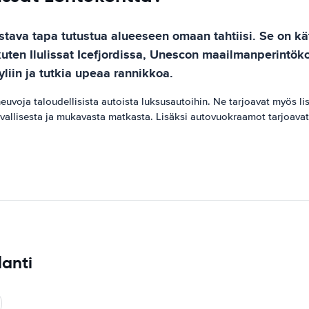
istava tapa tutustua alueeseen omaan tahtiisi. Se on k
 kuten Ilulissat Icefjordissa, Unescon maailmanperintö
yliin ja tutkia upeaa rannikkoa.
neuvoja taloudellisista autoista luksusautoihin. Ne tarjoavat myös li
rvallisesta ja mukavasta matkasta. Lisäksi autovuokraamot tarjoavat k
lanti