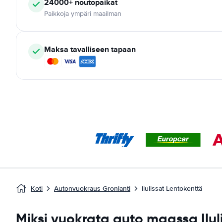
24000+
noutopaikat
Paikkoja ympäri maailman
Maksa tavalliseen tapaan
Koti
Autonvuokraus Gronlanti
Ilulissat Lentokenttä
Miksi vuokrata auto maassa Ilul