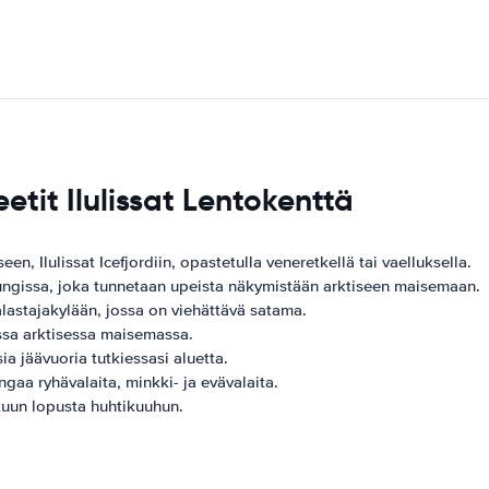
etit Ilulissat Lentokenttä
 Ilulissat Icefjordiin, opastetulla veneretkellä tai vaelluksella.
ungissa, joka tunnetaan upeista näkymistään arktiseen maisemaan.
lastajakylään, jossa on viehättävä satama.
ssa arktisessa maisemassa.
ia jäävuoria tutkiessasi aluetta.
gaa ryhävalaita, minkki- ja evävalaita.
kuun lopusta huhtikuuhun.