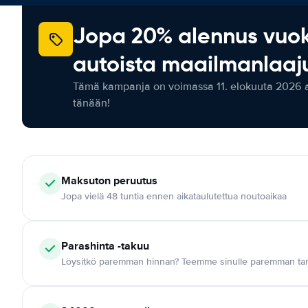
Jopa 20% alennus vuo
autoista maailmanlaaju
Tämä kampanja on voimassa 11. elokuuta 2026 as
tänään!
Maksuton
peruutus
Jopa vielä 48 tuntia ennen aikataulutettua noutoaikaa
Parashinta -takuu
Löysitkö paremman hinnan? Teemme sinulle paremman tar