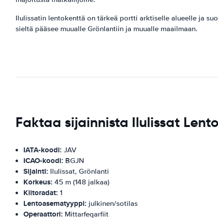
Ilulissatin lentokenttä on tärkeä portti arktiselle alueelle ja 
sieltä pääsee muualle Grönlantiin ja muualle maailmaan.
Faktaa sijainnista Ilulissat Lent
IATA-koodi:
JAV
ICAO-koodi:
BGJN
Sijainti:
Ilulissat, Grönlanti
Korkeus:
45 m (148 jalkaa)
Kiitoradat:
1
Lentoasematyyppi:
julkinen/sotilas
Operaattori:
Mittarfeqarfiit