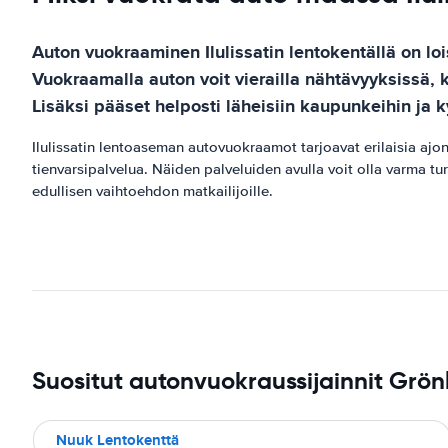
Auton vuokraaminen Ilulissatin lentokentällä on lo
Vuokraamalla auton voit vierailla nähtävyyksissä,
Lisäksi pääset helposti läheisiin kaupunkeihin ja k
Ilulissatin lentoaseman autovuokraamot tarjoavat erilaisia ​​ajo
tienvarsipalvelua. Näiden palveluiden avulla voit olla varma tu
edullisen vaihtoehdon matkailijoille.
Suositut autonvuokraussijainnit Grön
Nuuk Lentokenttä