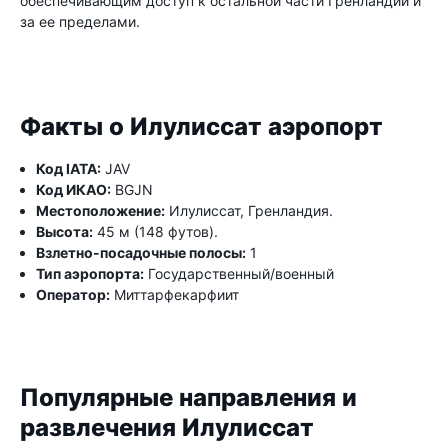
обеспечивающим доступ к остальной части Гренландии и
за ее пределами.
Факты о Илулиссат аэропорт
Код IATA:
JAV
Код ИКАО:
BGJN
Местоположение:
Илулиссат, Гренландия.
Высота:
45 м (148 футов).
Взлетно-посадочные полосы:
1
Тип аэропорта:
Государственный/военный
Оператор:
Миттарфекарфиит
Популярные направления и
развлечения Илулиссат