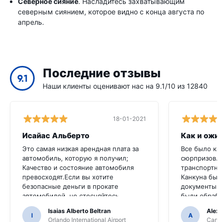
Северное сияние
. Насладитесь захватывающим
северным сиянием, которое видно с конца августа по
апрель.
Последние отзывы
9.1
Наши клиенты оценивают нас на 9.1/10 из 12840
18-01-2021
Исайас Альберто
Как и ожи
Это самая низкая арендная плата за
Все было ка
автомобиль, которую я получил;
сюрпризов.
Качество и состояние автомобиля
транспортно
превосходят.Если вы хотите
Канкуна был
безопасные деньги в прокате
документы д
автомобилей, не стесняйтесь
были обраб
обращаться к ним
непрофесси
Isaias Alberto Beltran
Alex
I
A
Orlando International Airport
Cancu