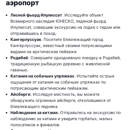
аэропорт
Лесной фьорд Илулиссат
. Исследуйте объект
Всемирного наследия ЮНЕСКО, ледяной фьорд
Илулиссат, совершив экскурсию на лодке с гидом или
отправившись в поход.
Кангерлуссуак
. Посетите близлежащий город
Кангерлуссуак, известный своими потрясающими
видами на арктические пейзажи.
Родебей
. Совершите однодневную поездку в Родебей,
традиционную рыбацкую деревню с живописной
гаванью.
Катание на собачьих упряжках
. Испытайте острые
ощущения от катания на собачьих упряжках по
потрясающим арктическим пейзажам.
Айсберги
. Исследуя местность, вы можете
обнаружить огромные айсберги, отколовшиеся от
близлежащего ледника.
Наблюдение за китами.
Отправьтесь на экскурсию по
наблюдению за китами и увидите горбатых, малых
полосатиков и финвалов.