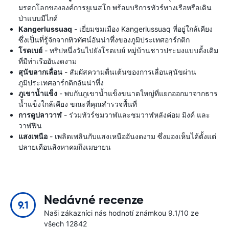
มรดกโลกขององค์การยูเนสโก พร้อมบริการทัวร์ทางเรือหรือเดิน
ป่าแบบมีไกด์
Kangerlussuaq
- เยี่ยมชมเมือง Kangerlussuaq ที่อยู่ใกล้เคียง
ซึ่งเป็นที่รู้จักจากทิวทัศน์อันน่าทึ่งของภูมิประเทศอาร์กติก
โรดเบย์
- ทริปหนึ่งวันไปยังโรดเบย์ หมู่บ้านชาวประมงแบบดั้งเดิม
ที่มีท่าเรืออันงดงาม
สุนัขลากเลื่อน
- สัมผัสความตื่นเต้นของการเลื่อนสุนัขผ่าน
ภูมิประเทศอาร์กติกอันน่าทึ่ง
ภูเขาน้ำแข็ง
- พบกับภูเขาน้ำแข็งขนาดใหญ่ที่แยกออกมาจากธาร
น้ำแข็งใกล้เคียง ขณะที่คุณสำรวจพื้นที่
การดูปลาวาฬ
- ร่วมทัวร์ชมวาฬและชมวาฬหลังค่อม มิงค์ และ
วาฬฟิน
แสงเหนือ
- เพลิดเพลินกับแสงเหนืออันงดงาม ซึ่งมองเห็นได้ตั้งแต่
ปลายเดือนสิงหาคมถึงเมษายน
Nedávné recenze
9.1
Naši zákazníci nás hodnotí známkou 9.1/10 ze
všech 12842