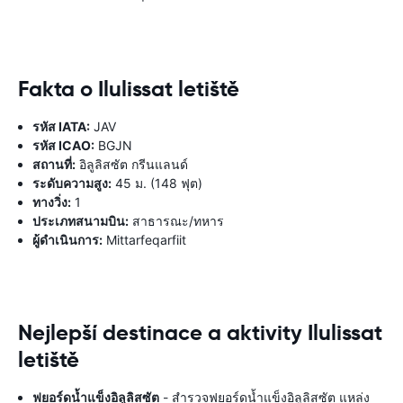
Fakta o Ilulissat letiště
รหัส IATA:
JAV
รหัส ICAO:
BGJN
สถานที่:
อิลูลิสซัต กรีนแลนด์
ระดับความสูง:
45 ม. (148 ฟุต)
ทางวิ่ง:
1
ประเภทสนามบิน:
สาธารณะ/ทหาร
ผู้ดำเนินการ:
Mittarfeqarfiit
Nejlepší destinace a aktivity Ilulissat
letiště
ฟยอร์ดน้ำแข็งอิลูลิสซัต
- สำรวจฟยอร์ดน้ำแข็งอิลูลิสซัต แหล่ง