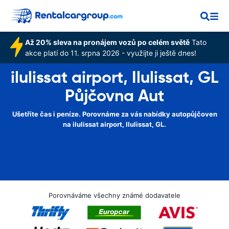
Až 20% sleva na pronájem vozů po celém světě
Tato
akce platí do 11. srpna 2026 - využijte ji ještě dnes!
ilulissat airport, Ilulissat, GL
Půjčovna Aut
Ušetříte čas i peníze. Porovnáme za vás nabídky autopůjčoven
na ilulissat airport, Ilulissat, GL.
Porovnáváme všechny známé dodavatele