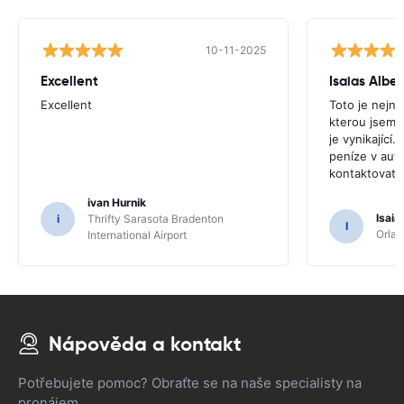
10-11-2025
Excellent
Isaias Alber
Excellent
Toto je nejni
kterou jsem o
je vynikající
peníze v aut
kontaktovat
ivan Hurnik
Isaia
i
Thrifty Sarasota Bradenton
I
Orlan
International Airport
Nápověda a kontakt
Potřebujete pomoc? Obraťte se na naše specialisty na
pronájem.