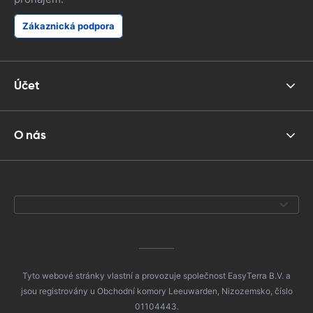
Zákaznická podpora
Účet
O nás
Tyto webové stránky vlastní a provozuje společnost EasyTerra B.V. a
jsou registrovány u Obchodní komory Leeuwarden, Nizozemsko, číslo
01104443.