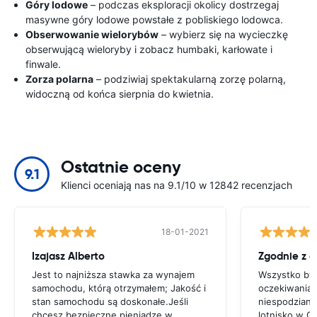
Góry lodowe
– podczas eksploracji okolicy dostrzegaj
masywne góry lodowe powstałe z pobliskiego lodowca.
Obserwowanie wielorybów
– wybierz się na wycieczkę
obserwującą wieloryby i zobacz humbaki, karłowate i
finwale.
Zorza polarna
– podziwiaj spektakularną zorzę polarną,
widoczną od końca sierpnia do kwietnia.
Ostatnie oceny
9.1
Klienci oceniają nas na 9.1/10 w 12842 recenzjach
18-01-2021
Izajasz Alberto
Zgodnie z 
Jest to najniższa stawka za wynajem
Wszystko był
samochodu, którą otrzymałem; Jakość i
oczekiwaniam
stan samochodu są doskonałe.Jeśli
niespodziane
chcesz bezpieczne pieniądze w
lotnisko w C