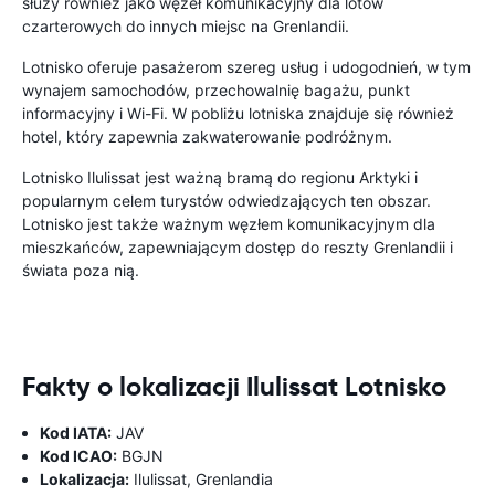
służy również jako węzeł komunikacyjny dla lotów
czarterowych do innych miejsc na Grenlandii.
Lotnisko oferuje pasażerom szereg usług i udogodnień, w tym
wynajem samochodów, przechowalnię bagażu, punkt
informacyjny i Wi-Fi. W pobliżu lotniska znajduje się również
hotel, który zapewnia zakwaterowanie podróżnym.
Lotnisko Ilulissat jest ważną bramą do regionu Arktyki i
popularnym celem turystów odwiedzających ten obszar.
Lotnisko jest także ważnym węzłem komunikacyjnym dla
mieszkańców, zapewniającym dostęp do reszty Grenlandii i
świata poza nią.
Fakty o lokalizacji Ilulissat Lotnisko
Kod IATA:
JAV
Kod ICAO:
BGJN
Lokalizacja:
Ilulissat, Grenlandia