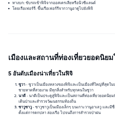
ทางบก: ขับรถเข้าฟิจิจากออสเตรเลียหรือนิวซีแลนด์
โดยเรือเฟอร์รี่: ขึ้นเรือเฟอร์รีจากวานูอาตูไปยังฟิจิ
เมืองและสถานที่ท่องเที่ยวยอดนิยมใ
5 อันดับเมืองน่าเที่ยวในฟิจิ
ซูวา
- ซูวาเป็นเมืองหลวงของฟิจิและเป็นเมืองที่ใหญ่ที่สุด
ชายหาดที่สวยงาม มีทุกสิ่งสำหรับทุกคนในซูวา
นาดี
- นาดีเป็นประตูสู่ฟิจิและเป็นสถานที่ท่องเที่ยวยอดนิย
เดินป่าและสำรวจวัฒนธรรมท้องถิ่น
ซาวูซาวู
- ซาวูซาวูเป็นเมืองเล็กๆ บนเกาะวานูอาเลวู และมีช
ตั้งแต่การตกปลา ล่องเรือ ไปจนถึงการสำรวจป่าฝน