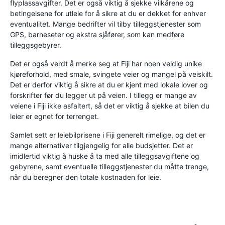
flyplassavgifter. Det er også viktig å sjekke vilkårene og
betingelsene for utleie for å sikre at du er dekket for enhver
eventualitet. Mange bedrifter vil tilby tilleggstjenester som
GPS, barneseter og ekstra sjåfører, som kan medføre
tilleggsgebyrer.
Det er også verdt å merke seg at Fiji har noen veldig unike
kjøreforhold, med smale, svingete veier og mangel på veiskilt.
Det er derfor viktig å sikre at du er kjent med lokale lover og
forskrifter før du legger ut på veien. I tillegg er mange av
veiene i Fiji ikke asfaltert, så det er viktig å sjekke at bilen du
leier er egnet for terrenget.
Samlet sett er leiebilprisene i Fiji generelt rimelige, og det er
mange alternativer tilgjengelig for alle budsjetter. Det er
imidlertid viktig å huske å ta med alle tilleggsavgiftene og
gebyrene, samt eventuelle tilleggstjenester du måtte trenge,
når du beregner den totale kostnaden for leie.