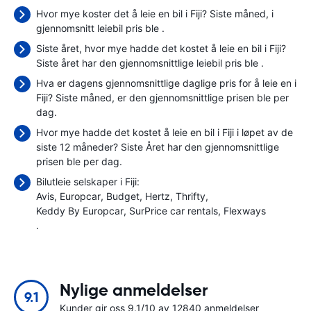
Hvor mye koster det å leie en bil i Fiji? Siste måned, i
gjennomsnitt leiebil pris ble
.
Siste året, hvor mye hadde det kostet å leie en bil i Fiji?
Siste året har den gjennomsnittlige leiebil pris ble
.
Hva er dagens gjennomsnittlige daglige pris for å leie en i
Fiji? Siste måned, er den gjennomsnittlige prisen ble
per
dag.
Hvor mye hadde det kostet å leie en bil i Fiji i løpet av de
siste 12 måneder? Siste Året har den gjennomsnittlige
prisen ble
per dag.
Bilutleie selskaper i Fiji:
Avis
Europcar
Budget
Hertz
Thrifty
Keddy By Europcar
SurPrice car rentals
Flexways
.
Nylige anmeldelser
9.1
Kunder gir oss 9.1/10 av 12840 anmeldelser