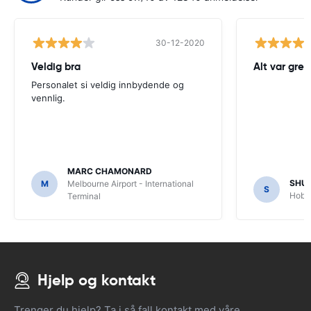
30-12-2020
Veldig bra
Alt var greit
Personalet si veldig innbydende og
vennlig.
MARC CHAMONARD
SHU
M
Melbourne Airport - International
S
Hobar
Terminal
Hjelp og kontakt
Trenger du hjelp? Ta i så fall kontakt med våre