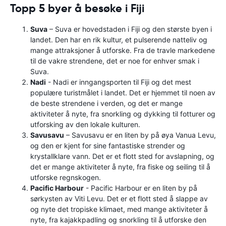
Topp 5 byer å besøke i Fiji
Suva
– Suva er hovedstaden i Fiji og den største byen i
landet. Den har en rik kultur, et pulserende natteliv og
mange attraksjoner å utforske. Fra de travle markedene
til de vakre strendene, det er noe for enhver smak i
Suva.
Nadi
- Nadi er inngangsporten til Fiji og det mest
populære turistmålet i landet. Det er hjemmet til noen av
de beste strendene i verden, og det er mange
aktiviteter å nyte, fra snorkling og dykking til fotturer og
utforsking av den lokale kulturen.
Savusavu
– Savusavu er en liten by på øya Vanua Levu,
og den er kjent for sine fantastiske strender og
krystallklare vann. Det er et flott sted for avslapning, og
det er mange aktiviteter å nyte, fra fiske og seiling til å
utforske regnskogen.
Pacific Harbour
- Pacific Harbour er en liten by på
sørkysten av Viti Levu. Det er et flott sted å slappe av
og nyte det tropiske klimaet, med mange aktiviteter å
nyte, fra kajakkpadling og snorkling til å utforske den