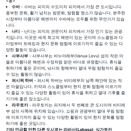
<올>
수바
- 수바는 피지의 수도이자 피지에서 가장 큰 도시입니다.
풍부한 문화, 활기 넘치는 밤문화, 탐험할 명소가 많습니다. 분주한
시장부터 아름다운 해변까지 수바에는 모두를 위한 무언가가 있습
니다.
나디
- 난디는 피지의 관문이자 피지에서 가장 인기 있는 관광
지입니다. 이곳은 세계 최고의 해변이 있는 곳이며 스노클링과 다
이빙부터 트레킹과 현지 문화 탐험에 이르기까지 즐길 수 있는 다
양한 활동이 있습니다.
사부사부
- 사부사부는 바누아레부(Vanua Levu) 섬의 작은 마
을로 아름다운 해변과 수정처럼 맑은 바다로 유명합니다. 휴식을
취하기에 좋은 곳이며, 낚시와 항해부터 열대 우림 탐험까지 즐길
수 있는 활동이 많습니다.
퍼시픽 하버
- 퍼시픽 하버는 비티레부의 남쪽 해안에 있는 작
은 마을입니다. 카약과 스노클링부터 현지 문화 탐험에 이르기까
지 즐길 수 있는 다양한 활동이 있어 휴식을 취하고 열대 기후를 즐
기기에 좋은 장소입니다.
라우토카
- 라우토카는 피지에서 두 번째로 큰 도시이며 비티레
부 섬의 서쪽에 위치해 있습니다. 쇼핑과 관광부터 열대 우림 탐험
에 이르기까지 즐길 수 있는 다양한 활동이 있어 현지 문화를 탐험
하기에 좋은 곳입니다.
기타 언급할 만한 다른 도시로는 라바사(Labasa), 싱가토카