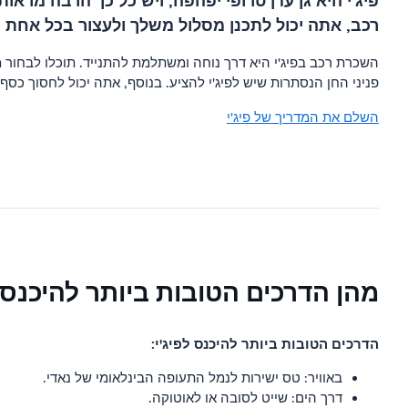
פיג'י היא גן עדן טרופי יפהפה, ויש כל כך הרבה מר
רכב, אתה יכול לתכנן מסלול משלך ולעצור בכל אחת 
השכרת רכב בפיג'י היא דרך נוחה ומשתלמת להתנייד. תוכלו לבחור מ
פניני החן הנסתרות שיש לפיג'י להציע. בנוסף, אתה יכול לחסוך כסף
השלם את המדריך של פיג'י
מהן הדרכים הטובות ביותר להיכנס ל
הדרכים הטובות ביותר להיכנס לפיג'י:
באוויר: טס ישירות לנמל התעופה הבינלאומי של נאדי.
דרך הים: שייט לסובה או לאוטוקה.