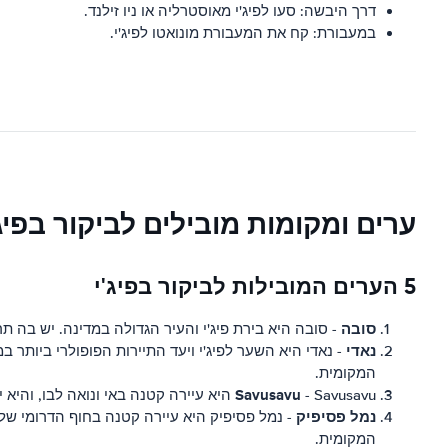
דרך היבשה: סעו לפיג'י מאוסטרליה או ניו זילנד.
במעבורת: קח את המעבורת מונואטו לפיג'י.
ערים ומקומות מובילים לביקור בפיג'
5 הערים המובילות לביקור בפיג'י
סובה
- סובה היא בירת פיג'י והעיר הגדולה במדינה. יש בה 
נאדי
- נאדי היא השער לפיג'י ויעד התיירות הפופולרי ביותר 
המקומית.
Savusavu
- Savusavu היא עיירה קטנה באי ונואה לבו, והיא ידועה בחופים המדהימים שלה ובמים הצלולים. זהו מקום נהדר למנוחה, ויש שפע של פעילויות ליהנות מהן, מדייג ושייט ועד לחקר יער הגשם.
נמל פסיפיק
- נמל פסיפיק היא עיירה קטנה בחוף הדרומי של 
המקומית.