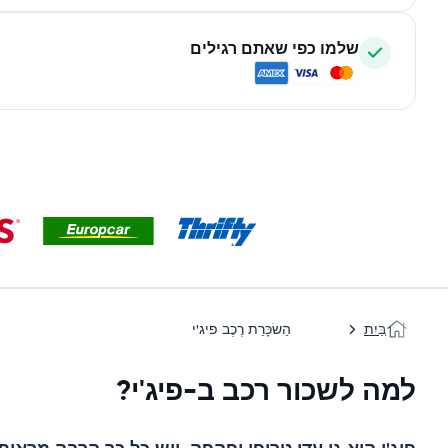
שלמו כפי שאתם רגילים
בַּיִת
הַשׂכָּרַת רֶכֶב פיג'י
למה לשכור רכב ב-פיג'י?