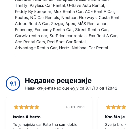
Thrifty
Payless Car Rental
U-Save Auto Rental
Keddy By Europcar
Mex Rent a Car
ACE Rent A Car
Routes
NÜ Car Rentals
Nextcar
Flexways
Costa Rent
Adobe Rent A Car
Zezgo
Apex
MÁS Rent a car
Economy
Economy Rent a Car
Street Rent a Car
Carwiz rent a car
SurPrice car rentals
Fox Rent A Car
Ace Rental Cars
Red Spot Car Rental
Advantage Rent a Car
Hertz
National Car Rental
.
Недавне рецензије
9.1
Наши клијенти нас оцењују са 9.1 /10 од 12842
18-01-2021
isaias Alberto
Kao što je 
To je najniža car Rate tha sam dobio;
Sve je bilo k