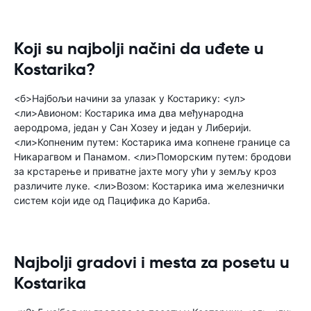
Koji su najbolji načini da uđete u
Kostarika?
<б>Најбољи начини за улазак у Костарику: <ул>
<ли>Авионом: Костарика има два међународна
аеродрома, један у Сан Хозеу и један у Либерији.
<ли>Копненим путем: Костарика има копнене границе са
Никарагвом и Панамом. <ли>Поморским путем: бродови
за крстарење и приватне јахте могу ући у земљу кроз
различите луке. <ли>Возом: Костарика има железнички
систем који иде од Пацифика до Кариба.
Najbolji gradovi i mesta za posetu u
Kostarika