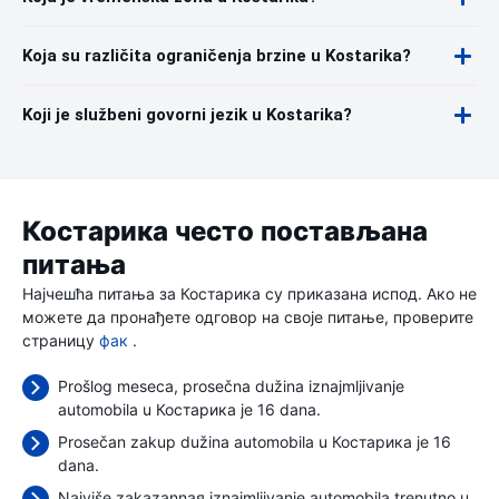
Koja su različita ograničenja brzine u Kostarika?
Koji je službeni govorni jezik u Kostarika?
Костарика често постављана
питања
Најчешћа питања за Костарика су приказана испод. Ако не
можете да пронађете одговор на своје питање, проверите
страницу
фак
.
Prošlog meseca, prosečna dužina iznajmljivanje
automobila u Костарика je 16 dana.
Prosečan zakup dužina automobila u Костарика je 16
dana.
Najviše zakazannaя iznajmljivanje automobila trenutno u