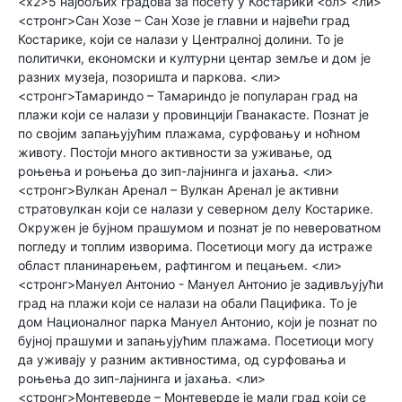
<х2>5 најбољих градова за посету у Костарики <ол> <ли>
<стронг>Сан Хозе – Сан Хозе је главни и највећи град
Костарике, који се налази у Централној долини. То је
политички, економски и културни центар земље и дом је
разних музеја, позоришта и паркова. <ли>
<стронг>Тамариндо – Тамариндо је популаран град на
плажи који се налази у провинцији Гванакасте. Познат је
по својим запањујућим плажама, сурфовању и ноћном
животу. Постоји много активности за уживање, од
роњења и роњења до зип-лајнинга и јахања. <ли>
<стронг>Вулкан Аренал – Вулкан Аренал је активни
стратовулкан који се налази у северном делу Костарике.
Окружен је бујном прашумом и познат је по невероватном
погледу и топлим изворима. Посетиоци могу да истраже
област планинарењем, рафтингом и пецањем. <ли>
<стронг>Мануел Антонио - Мануел Антонио је задивљујући
град на плажи који се налази на обали Пацифика. То је
дом Националног парка Мануел Антонио, који је познат по
бујној прашуми и запањујућим плажама. Посетиоци могу
да уживају у разним активностима, од сурфовања и
роњења до зип-лајнинга и јахања. <ли>
<стронг>Монтеверде – Монтеверде је мали град који се