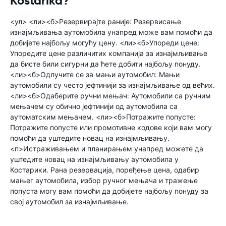
Kostarika?
<ул> <ли><б>Резервирајте раније: Резервисање
изнајмљивања аутомобила унапред може вам помоћи да
добијете најбољу могућу цену. <ли><б>Упореди цене:
Упоредите цене различитих компанија за изнајмљивање
да бисте били сигурни да ћете добити најбољу понуду.
<ли><б>Одлучите се за мањи аутомобил: Мањи
аутомобили су често јефтинији за изнајмљивање од већих.
<ли><б>Одаберите ручни мењач: Аутомобили са ручним
мењачем су обично јефтинији од аутомобила са
аутоматским мењачем. <ли><б>Потражите попусте:
Потражите попусте или промотивне кодове који вам могу
помоћи да уштедите новац на изнајмљивању.
<п>Истраживањем и планирањем унапред можете да
уштедите новац на изнајмљивању аутомобила у
Костарики. Рана резервација, поређење цена, одабир
мањег аутомобила, избор ручног мењача и тражење
попуста могу вам помоћи да добијете најбољу понуду за
свој аутомобил за изнајмљивање.