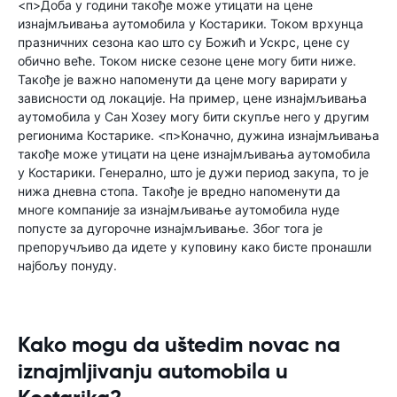
<п>Доба у години такође може утицати на цене
изнајмљивања аутомобила у Костарики. Током врхунца
празничних сезона као што су Божић и Ускрс, цене су
обично веће. Током ниске сезоне цене могу бити ниже.
Такође је важно напоменути да цене могу варирати у
зависности од локације. На пример, цене изнајмљивања
аутомобила у Сан Хозеу могу бити скупље него у другим
регионима Костарике. <п>Коначно, дужина изнајмљивања
такође може утицати на цене изнајмљивања аутомобила
у Костарики. Генерално, што је дужи период закупа, то је
нижа дневна стопа. Такође је вредно напоменути да
многе компаније за изнајмљивање аутомобила нуде
попусте за дугорочне изнајмљивање. Због тога је
препоручљиво да идете у куповину како бисте пронашли
најбољу понуду.
Kako mogu da uštedim novac na
iznajmljivanju automobila u