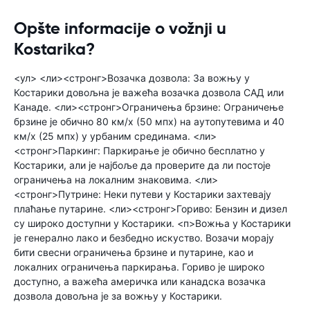
Opšte informacije o vožnji u
Kostarika?
<ул> <ли><стронг>Возачка дозвола: За вожњу у
Костарики довољна је важећа возачка дозвола САД или
Канаде. <ли><стронг>Ограничења брзине: Ограничење
брзине је обично 80 км/х (50 мпх) на аутопутевима и 40
км/х (25 мпх) у урбаним срединама. <ли>
<стронг>Паркинг: Паркирање је обично бесплатно у
Костарики, али је најбоље да проверите да ли постоје
ограничења на локалним знаковима. <ли>
<стронг>Путрине: Неки путеви у Костарики захтевају
плаћање путарине. <ли><стронг>Гориво: Бензин и дизел
су широко доступни у Костарики. <п>Вожња у Костарики
је генерално лако и безбедно искуство. Возачи морају
бити свесни ограничења брзине и путарине, као и
локалних ограничења паркирања. Гориво је широко
доступно, а важећа америчка или канадска возачка
дозвола довољна је за вожњу у Костарики.