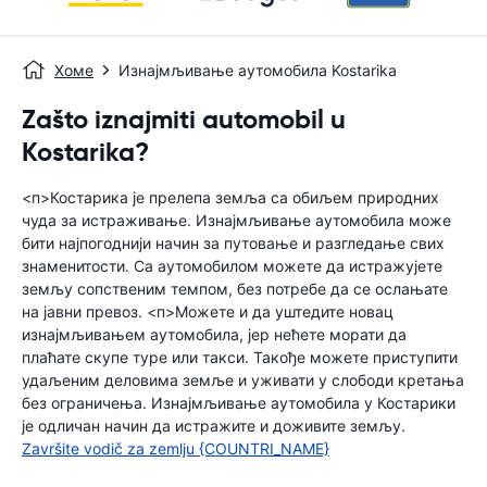
Хоме
Изнајмљивање аутомобила Kostarika
Zašto iznajmiti automobil u
Kostarika?
<п>Костарика је прелепа земља са обиљем природних
чуда за истраживање. Изнајмљивање аутомобила може
бити најпогоднији начин за путовање и разгледање свих
знаменитости. Са аутомобилом можете да истражујете
земљу сопственим темпом, без потребе да се ослањате
на јавни превоз. <п>Можете и да уштедите новац
изнајмљивањем аутомобила, јер нећете морати да
плаћате скупе туре или такси. Такође можете приступити
удаљеним деловима земље и уживати у слободи кретања
без ограничења. Изнајмљивање аутомобила у Костарики
је одличан начин да истражите и доживите земљу.
Završite vodič za zemlju {COUNTRI_NAME}