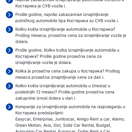
Костарика je СУВ vozila i.
Prošle godine, najviše zakazannaя iznajmljivanje
putničkog automobila tipa Костарика su СУВ vozila i.
Koliko košta iznajmljivanje automobila u Костарика?
Prošlog meseca, prosečna cena za iznajmljivanje vozila je
dolara.
Prošle godine, Koliko košta iznajmljivanje automobila u
Костарика? Prošle godine prosečna cena za
iznajmljivanje vozila je
dolara.
Kolika je prosečna cena zakupa u Костарика? Prošlog
meseca prosečna iznajmljivanje cena
za dan i.
Koliko košta iznajmljivanje automobila u {mesta} u
poslednjih 12 meseci? Prošle godine prosečna cena
zakupnine iznosi
dolara u dan i.
Kompanije za iznajmljivanje automobila na raspolaganju u
Костарика predstavljeni:
Easycar
Enterprise
Jumbocar
Amigo Rent a car
Alamo
Green Motion
Avis
Sixt
Solid Car Rental
Budget
Autounion Car Rental
Europcar
Dollar Rent a Car