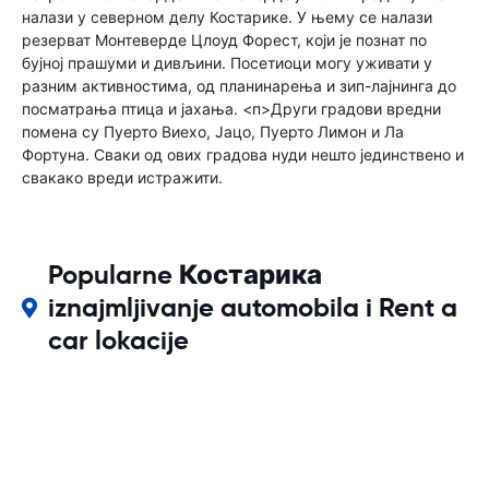
налази у северном делу Костарике. У њему се налази
резерват Монтеверде Цлоуд Форест, који је познат по
бујној прашуми и дивљини. Посетиоци могу уживати у
разним активностима, од планинарења и зип-лајнинга до
посматрања птица и јахања. <п>Други градови вредни
помена су Пуерто Виехо, Јацо, Пуерто Лимон и Ла
Фортуна. Сваки од ових градова нуди нешто јединствено и
свакако вреди истражити.
Popularne Костарика
iznajmljivanje automobila i Rent a
car lokacije