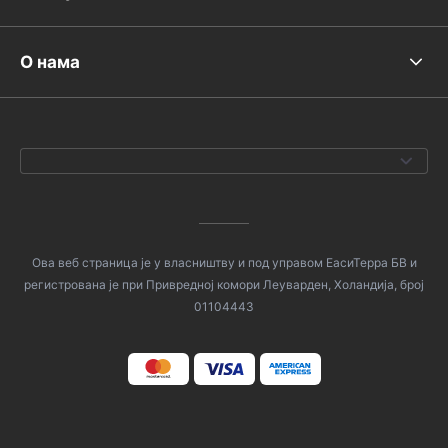
О нама
Ова веб страница је у власништву и под управом ЕасиТерра БВ и
регистрована је при Привредној комори Леуварден, Холандија, број
01104443