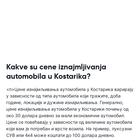
Kakve su cene iznajmljivanja
automobila u Kostarika?
<п>Цене изнајмљивања аутомобила у Костарика варирају
у зависности од типа аутомобила који тражите, доба
године, локације и дужине изнајмљивања. Генерално,
цене изнајмљивања аутомобила у Костарики почињу од
око 30 долара дневно за мали економични аутомобил.
Цене се повећавају у зависности од величине аутомобила
који вам је потребан и врсте возила. На пример, луксузни
СУВ или 4к4 може коштати до 100 долара дневно.