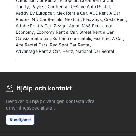
Autounion Car Rental
Europcar
Dollar Rent a Car
Thrifty
Payless Car Rental
U-Save Auto Rental
Keddy By Europcar
Mex Rent a Car
ACE Rent A Car
Routes
NÜ Car Rentals
Nextcar
Flexways
Costa Rent
Adobe Rent A Car
Zezgo
Apex
MÁS Rent a car
Economy
Economy Rent a Car
Street Rent a Car
Carwiz rent a car
SurPrice car rentals
Fox Rent A Car
Ace Rental Cars
Red Spot Car Rental
Advantage Rent a Car
Hertz
National Car Rental
.
Hjälp och kontakt
Behöver du hjälp? Vänligen kontakta våra
uthyrningsspecialister.
Kundtjänst