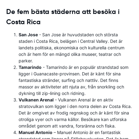
De fem bästa städerna att besöka i
Costa Rica
San Jose
- San Jose är huvudstaden och största
staden i Costa Rica, belägen i Central Valley. Det är
landets politiska, ekonomiska och kulturella centrum
och är hem för en mängd olika museer, teatrar och
parker.
Tamarindo
- Tamarindo är en populär strandstad som
ligger i Guanacaste-provinsen. Det är känt för sina
fantastiska stränder, surfing och nattliv. Det finns
massor av aktiviteter att njuta av, från snorkling och
dykning till zip-lining och ridning.
Vulkanen Arenal
- Vulkanen Arenal är en aktiv
stratovulkan som ligger i den norra delen av Costa Rica.
Det är omgivet av frodig regnskog och är känt för sina
otroliga vyer och varma källor. Besökare kan utforska
området genom att vandra, forsränna och fiska.
Manuel Antonio
– Manuel Antonio är en fantastisk
strandstad som ligger på Stillahavskusten. Det är hem