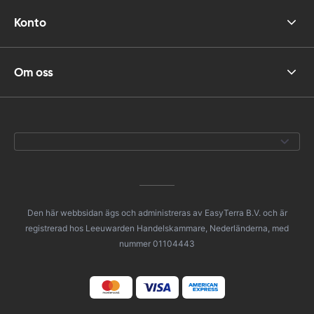
Konto
Om oss
Den här webbsidan ägs och administreras av EasyTerra B.V. och är
registrerad hos Leeuwarden Handelskammare, Nederländerna, med
nummer 01104443