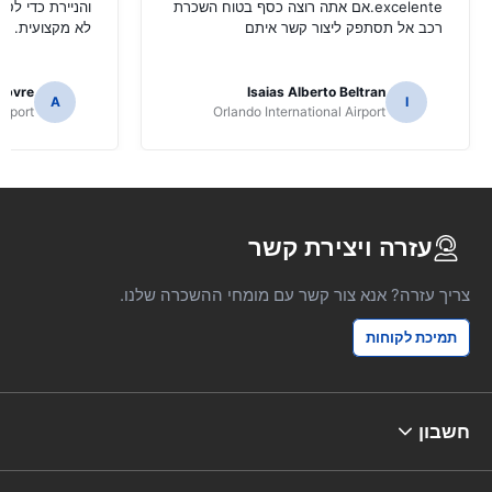
excelente.אם אתה רוצה כסף בטוח השכרת
והניירת כדי לס
רכב אל תסתפק ליצור קשר איתם
לא מקצועית.
ebvre
Isaias Alberto Beltran
A
I
irport
Orlando International Airport
עזרה ויצירת קשר
צריך עזרה? אנא צור קשר עם מומחי ההשכרה שלנו.
תמיכת לקוחות
חשבון