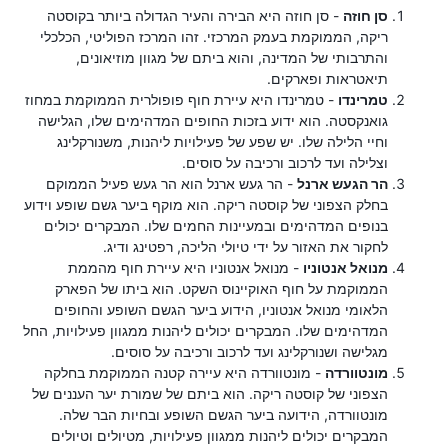
סן חוזה
- סן חוזה היא הבירה והעיר הגדולה ביותר בקוסטה
ריקה, הממוקמת בעמק המרכזי. זהו המרכז הפוליטי, הכלכלי
והתרבותי של המדינה, והוא ביתם של מגוון מוזיאונים,
תיאטראות ופארקים.
טמרינדו
- טמרינדו היא עיירת חוף פופולרית הממוקמת במחוז
גואנקסטה. הוא ידוע בזכות החופים המדהימים שלו, הגלישה
וחיי הלילה שלו. יש שפע של פעילויות ליהנות, משנורקלינג
וצלילה ועד לרכוב ורכיבה על סוסים.
הר הגעש ארנל
- הר געש ארנל הוא הר געש פעיל הממוקם
בחלק הצפוני של קוסטה ריקה. הוא מוקף ביער גשם שופע וידוע
בנופים המדהימים ובמעיינות החמים שלו. המבקרים יכולים
לחקור את האזור על ידי טיולי הליכה, רפטינג ודיג.
מנואל אנטוניו
- מנואל אנטוניו היא עיירת חוף מהממת
הממוקמת על חוף האוקיינוס ​​השקט. הוא ביתו של הפארק
הלאומי מנואל אנטוניו, הידוע ביער הגשם השופע והחופים
המדהימים שלו. המבקרים יכולים ליהנות ממגוון פעילויות, החל
מגלישה ושנורקלינג ועד לרכוב ורכיבה על סוסים.
מונטוורדה
- מונטוורדה היא עיירה קטנה הממוקמת בחלקה
הצפוני של קוסטה ריקה. הוא ביתם של שמורת יער העננים של
מונטוורדה, הידועה ביער הגשם השופע ובחיות הבר שלה.
המבקרים יכולים ליהנות ממגוון פעילויות, מטיולים וטיולים