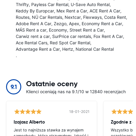
Thrifty
Payless Car Rental
U-Save Auto Rental
Keddy By Europcar
Mex Rent a Car
ACE Rent A Car
Routes
NÜ Car Rentals
Nextcar
Flexways
Costa Rent
Adobe Rent A Car
Zezgo
Apex
Economy Rent a Car
MÁS Rent a car
Economy
Street Rent a Car
Carwiz rent a car
SurPrice car rentals
Fox Rent A Car
Ace Rental Cars
Red Spot Car Rental
Advantage Rent a Car
Hertz
National Car Rental
.
Ostatnie oceny
9.1
Klienci oceniają nas na 9.1/10 w 12840 recenzjach
18-01-2021
Izajasz Alberto
Zgodnie z 
Jest to najniższa stawka za wynajem
Wszystko był
samochodu, którą otrzymałem; Jakość i
oczekiwaniam