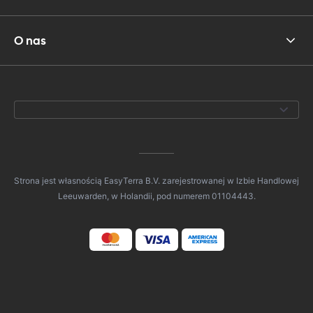
O nas
Strona jest własnością EasyTerra B.V. zarejestrowanej w Izbie Handlowej
Leeuwarden, w Holandii, pod numerem 01104443.