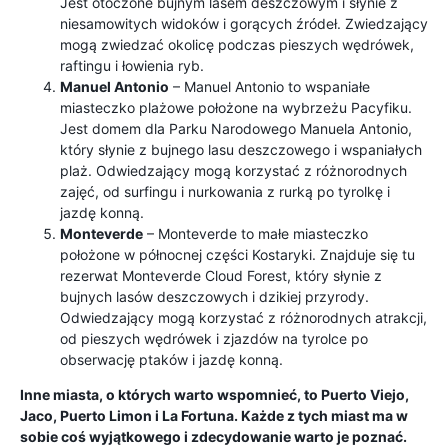
Jest otoczone bujnym lasem deszczowym i słynie z
niesamowitych widoków i gorących źródeł. Zwiedzający
mogą zwiedzać okolicę podczas pieszych wędrówek,
raftingu i łowienia ryb.
Manuel Antonio
– Manuel Antonio to wspaniałe
miasteczko plażowe położone na wybrzeżu Pacyfiku.
Jest domem dla Parku Narodowego Manuela Antonio,
który słynie z bujnego lasu deszczowego i wspaniałych
plaż. Odwiedzający mogą korzystać z różnorodnych
zajęć, od surfingu i nurkowania z rurką po tyrolkę i
jazdę konną.
Monteverde
– Monteverde to małe miasteczko
położone w północnej części Kostaryki. Znajduje się tu
rezerwat Monteverde Cloud Forest, który słynie z
bujnych lasów deszczowych i dzikiej przyrody.
Odwiedzający mogą korzystać z różnorodnych atrakcji,
od pieszych wędrówek i zjazdów na tyrolce po
obserwację ptaków i jazdę konną.
Inne miasta, o których warto wspomnieć, to Puerto Viejo,
Jaco, Puerto Limon i La Fortuna. Każde z tych miast ma w
sobie coś wyjątkowego i zdecydowanie warto je poznać.