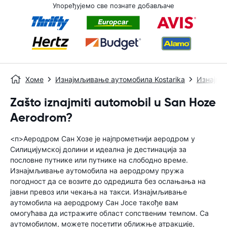
Упоређујемо све познате добављаче
Хоме
Изнајмљивање аутомобила Kostarika
Изнајмљ
Zašto iznajmiti automobil u San Hoze
Aerodrom?
<п>Аеродром Сан Хозе је најпрометнији аеродром у
Силицијумској долини и идеална је дестинација за
пословне путнике или путнике на слободно време.
Изнајмљивање аутомобила на аеродрому пружа
погодност да се возите до одредишта без ослањања на
јавни превоз или чекања на такси. Изнајмљивање
аутомобила на аеродрому Сан Јосе такође вам
омогућава да истражите област сопственим темпом. Са
аутомобилом, можете посетити оближње атракције,