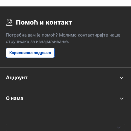
Помоћ и контакт
Потребна вам је помоћ? Молимо контактирајте наше
стручњаке за изнајмљивање.
Корисничка подршка
Аццоунт
О нама