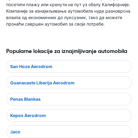
посетити плажу или кренути на пут уз обалу Калифорније.
Компаније за изнајмљивање аутомобила нуде разноврсна
возила од економичних до луксузних, тако да можете
пронаћи савршен аутомобил за своје потребе.
Popularne lokacije za iznajmljivanje automobila
San Hoze Aerodrom
Guanacaste Liberija Aerodrom
Penas Blankas
Kepos Aerodrom
Jaco