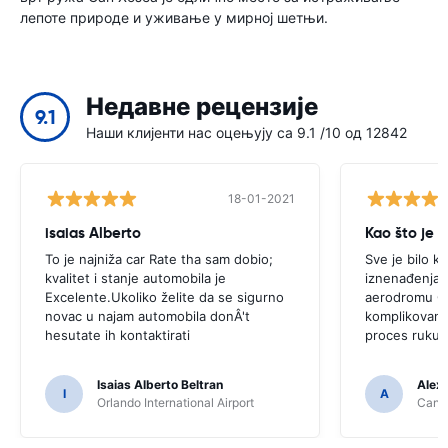
лепоте природе и уживање у мирној шетњи.
Недавне рецензије
9.1
Наши клијенти нас оцењују са 9.1 /10 од 12842
18-01-2021
isaias Alberto
Kao što je 
To je najniža car Rate tha sam dobio;
Sve je bilo k
kvalitet i stanje automobila je
iznenađenja.P
Excelente.Ukoliko želite da se sigurno
aerodromu C
novac u najam automobila donÂ't
komplikovano 
hesutate ih kontaktirati
proces rukuj
Isaias Alberto Beltran
Alex
I
A
Orlando International Airport
Cancu