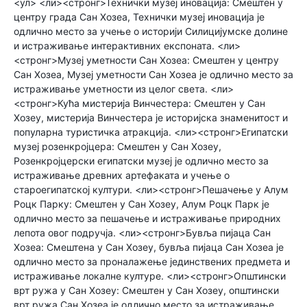
<ул> <ли><стронг>Технички музеј иновација: Смештен у
центру града Сан Хозеа, Технички музеј иновација је
одлично место за учење о историји Силицијумске долине
и истраживање интерактивних експоната. <ли>
<стронг>Музеј уметности Сан Хозеа: Смештен у центру
Сан Хозеа, Музеј уметности Сан Хозеа је одлично место за
истраживање уметности из целог света. <ли>
<стронг>Кућа мистерија Винчестера: Смештен у Сан
Хозеу, мистерија Винчестера је историјска знаменитост и
популарна туристичка атракција. <ли><стронг>Египатски
музеј розенкројцера: Смештен у Сан Хозеу,
Розенкројцерски египатски музеј је одлично место за
истраживање древних артефаката и учење о
староегипатској култури. <ли><стронг>Пешачење у Алум
Роцк Парку: Смештен у Сан Хозеу, Алум Роцк Парк је
одлично место за пешачење и истраживање природних
лепота овог подручја. <ли><стронг>Бувља пијаца Сан
Хозеа: Смештена у Сан Хозеу, бувља пијаца Сан Хозеа је
одлично место за проналажење јединствених предмета и
истраживање локалне културе. <ли><стронг>Општински
врт ружа у Сан Хозеу: Смештен у Сан Хозеу, општински
врт ружа Сан Хозеа је одлично место за истраживање