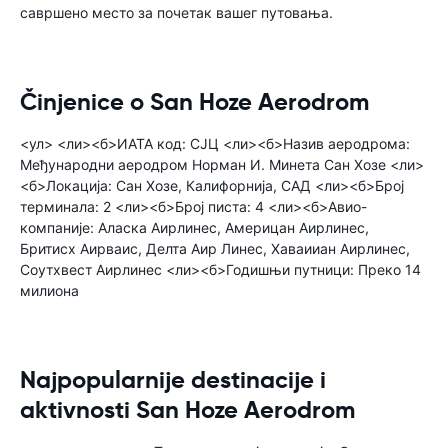
савршено место за почетак вашег путовања.
Činjenice o San Hoze Aerodrom
<ул> <ли><б>ИАТА код: СЈЦ <ли><б>Назив аеродрома:
Међународни аеродром Норман И. Минета Сан Хозе <ли>
<б>Локација: Сан Хозе, Калифорнија, САД <ли><б>Број
терминала: 2 <ли><б>Број писта: 4 <ли><б>Авио-
компаније: Аласка Аирлинес, Америцан Аирлинес,
Бритисх Аирваис, Делта Аир Линес, Хаваииан Аирлинес,
Соутхвест Аирлинес <ли><б>Годишњи путници: Преко 14
милиона
Najpopularnije destinacije i
aktivnosti San Hoze Aerodrom