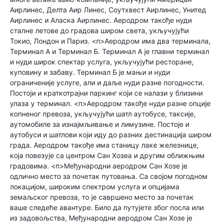
Аирлинес, Делта Аир Линес, Соутхвест Аирлинес, Унитед
Аирлинес и Аласка Аирлинес. Аеродром такође нуди
сталне летове до градова широм света, укључујући
Токио, Лондон и Париз. <п>Аеродром има два терминала,
Терминал А и Терминал Б. Терминал А је главни терминал
и нуди широк спектар услуга, укључујући ресторане,
куповину и забаву. Терминал Б је мањи и нуди
ограниченије услуге, али и даље нуди разне погодности.
Постоји и краткотрајни паркинг који се налази у близини
улаза у терминал. <п>Аеродром такође нуди разне опције
копненог превоза, укључујући шатл аутобусе, таксије,
аутомобиле за изнајмљивање и лимузине. Постоје и
аутобуси и шатлови који иду до разних дестинација широм
града. Аеродром такође има станицу лаке железнице,
која повезује са центром Сан Хозеа и другим оближњим
градовима. <п>Међународни аеродром Сан Хозе је
одлично место за почетак путовања. Са својом погодном
локацијом, широким спектром услуга и опцијама
земаљског превоза, то је савршено место за почетак
ваше следеће авантуре. Било да путујете због посла или
из задовољства, Међународни аеродром Сан Хозе је