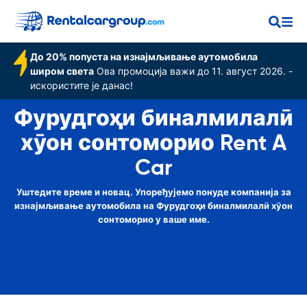
сонтоморио
До 20% попуста на изнајмљивање аутомобила
широм света
Ова промоција важи до 11. август 2026. -
искористите је данас!
Фурудгоҳи бин‌алмилалӣ
хӯон сонтоморио Rent A
Car
Уштедите време и новац. Упоређујемо понуде компанија за
изнајмљивање аутомобила на Фурудгоҳи бин‌алмилалӣ хӯон
сонтоморио у ваше име.