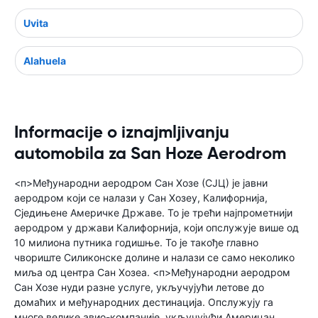
Uvita
Alahuela
Informacije o iznajmljivanju
automobila za San Hoze Aerodrom
<п>Међународни аеродром Сан Хозе (СЈЦ) је јавни
аеродром који се налази у Сан Хозеу, Калифорнија,
Сједињене Америчке Државе. То је трећи најпрометнији
аеродром у држави Калифорнија, који опслужује више од
10 милиона путника годишње. То је такође главно
чвориште Силиконске долине и налази се само неколико
миља од центра Сан Хозеа. <п>Међународни аеродром
Сан Хозе нуди разне услуге, укључујући летове до
домаћих и међународних дестинација. Опслужују га
многе велике авио-компаније, укључујући Америцан