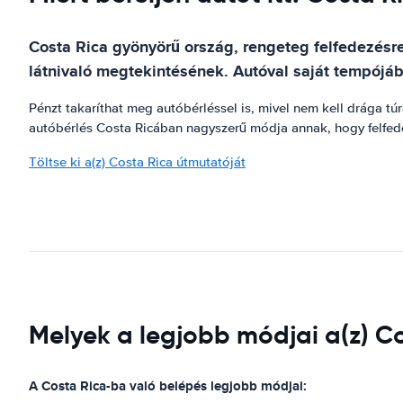
Costa Rica gyönyörű ország, rengeteg felfedezésr
látnivaló megtekintésének. Autóval saját tempójáb
Pénzt takaríthat meg autóbérléssel is, mivel nem kell drága túr
autóbérlés Costa Ricában nagyszerű módja annak, hogy felfed
Töltse ki a(z) Costa Rica útmutatóját
Melyek a legjobb módjai a(z) C
A Costa Rica-ba való belépés legjobb módjai: