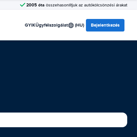
2005 óta
összehasonlítjuk az autókölcsönzési árakat
GYIK
Ügyfélszolgálat
(HU)
Bejelentkezés