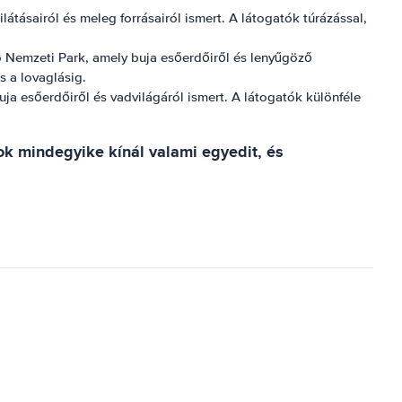
látásairól és meleg forrásairól ismert. A látogatók túrázással,
o Nemzeti Park, amely buja esőerdőiről és lenyűgöző
s a lovaglásig.
ja esőerdőiről és vadvilágáról ismert. A látogatók különféle
sok mindegyike kínál valami egyedit, és