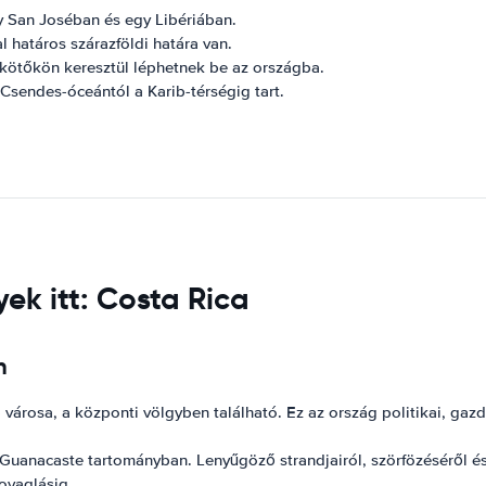
y San Joséban és egy Libériában.
 határos szárazföldi határa van.
kötőkön keresztül léphetnek be az országba.
 Csendes-óceántól a Karib-térségig tart.
ek itt: Costa Rica
n
városa, a központi völgyben található. Ez az ország politikai, gaz
uanacaste tartományban. Lenyűgöző strandjairól, szörfözéséről és 
ovaglásig.