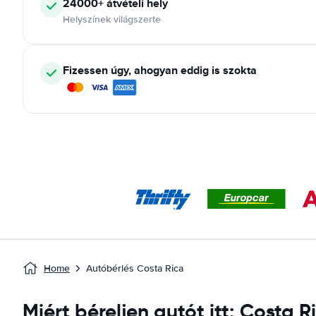
24000+ átvételi hely
Helyszínek világszerte
Fizessen úgy, ahogyan eddig is szokta
Home
Autóbérlés Costa Rica
Miért béreljen autót itt: Costa R