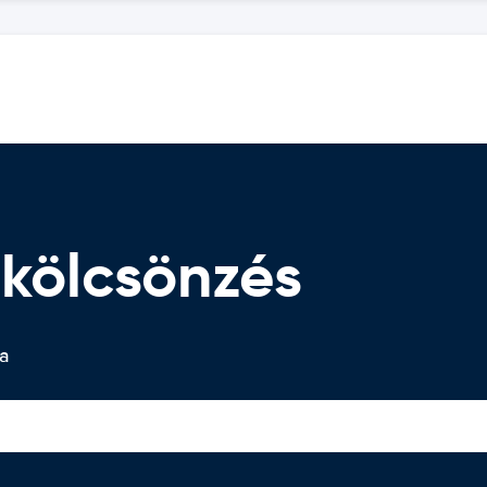
ókölcsönzés
ta