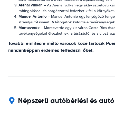
Arenal vulkán
– Az Arenal vulkán egy aktív sztratovulkán 
raftingolással és horgászattal fedezhetik fel a környéket.
Manuel Antonio
– Manuel Antonio egy lenyűgöző tengerp
strandjairól ismert. A látogatók különféle tevékenységek
Monteverde
– Monteverde egy kis város Costa Rica észak
tevékenységeket élvezhetnek, a túrázástól és a cipzároz
További említésre méltó városok közé tartozik Puer
mindenképpen érdemes felfedezni őket.
Népszerű autóbérlési és autó