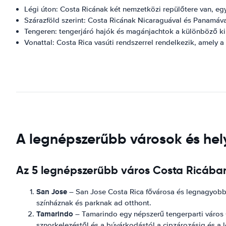
Légi úton: Costa Ricának két nemzetközi repülőtere van, eg
Szárazföld szerint: Costa Ricának Nicaraguával és Panamával
Tengeren: tengerjáró hajók és magánjachtok a különböző ki
Vonattal: Costa Rica vasúti rendszerrel rendelkezik, amely a
A legnépszerűbb városok és hely
Az 5 legnépszerűbb város Costa Ricába
San Jose
– San Jose Costa Rica fővárosa és legnagyobb 
színháznak és parknak ad otthont.
Tamarindo
– Tamarindo egy népszerű tengerparti város G
sznorkelezéstől és a búvárkodástól a cipzározásig és a l