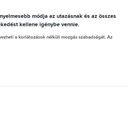
gkényelmesebb módja az utazásnak és az összes
ekedést kellene igénybe vennie.
s élvezheti a korlátozások nélküli mozgás szabadságát. Az