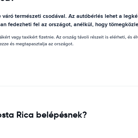
e váró természeti csodával. Az autóbérlés lehet a le
an fedezheti fel az országot, anélkül, hogy tömegközl
ákért vagy taxikért fizetnie. Az ország távoli részeit is elérheti, é
ezze és megtapasztalja az országot.
osta Rica belépésnek?