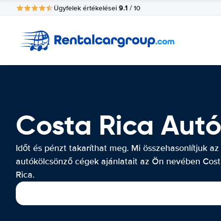
9.1
Ügyfelek értékelései
/ 10
Costa Rica Aut
Időt és pénzt takaríthat meg. Mi összehasonlítjuk az
autókölcsönző cégek ajánlatait az Ön nevében Cos
Rica.