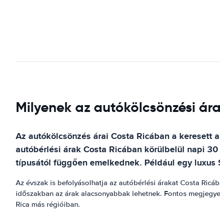
Milyenek az autókölcsönzési ára
Az autókölcsönzés árai Costa Ricában a keresett au
autóbérlési árak Costa Ricában körülbelül napi 30
típusától függően emelkednek. Például egy luxus S
Az évszak is befolyásolhatja az autóbérlési árakat Costa Ric
időszakban az árak alacsonyabbak lehetnek. Fontos megjegyezn
Rica más régióiban.