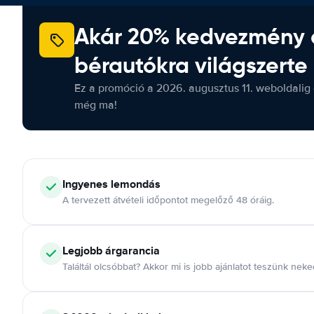
Akár 20% kedvezmény 
bérautókra világszerte
Ez a promóció a 2026. augusztus 11. weboldalig 
még ma!
Ingyenes lemondás
A tervezett átvételi időpontot megelőző 48 óráig.
Legjobb árgarancia
Találtál olcsóbbat? Akkor mi is jobb ajánlatot teszünk neke