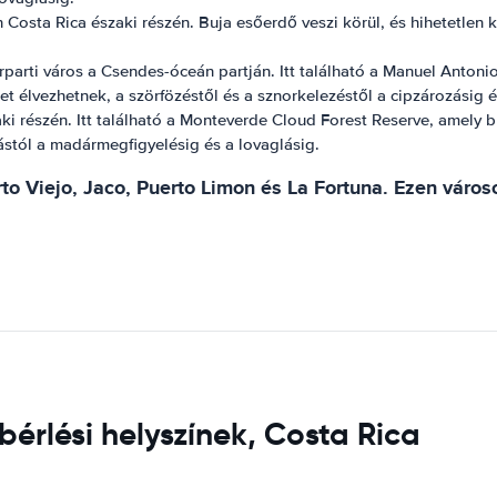
Costa Rica északi részén. Buja esőerdő veszi körül, és hihetetlen ki
arti város a Csendes-óceán partján. Itt található a Manuel Antoni
et élvezhetnek, a szörfözéstől és a sznorkelezéstől a cipzározásig é
i részén. Itt található a Monteverde Cloud Forest Reserve, amely bu
ástól a madármegfigyelésig és a lovaglásig.
to Viejo, Jaco, Puerto Limon és La Fortuna. Ezen váro
bérlési helyszínek, Costa Rica