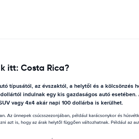
k itt: Costa Rica?
tó típusától, az évszaktól, a helytől és a kölcsönzés 
 dollártól indulnak egy kis gazdaságos autó esetében. 
UV vagy 4x4 akár napi 100 dollárba is kerülhet.
ában. Az ünnepek csúcsszezonjában, például karácsonykor és húsvét
i azt is, hogy az árak helytől függően változhatnak. Például az a