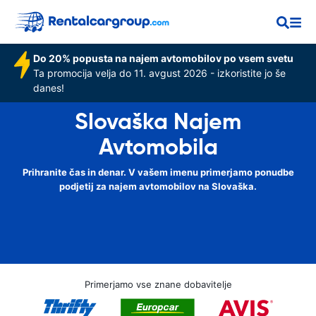
Do 20% popusta na najem avtomobilov po vsem svetu
Ta promocija velja do 11. avgust 2026 - izkoristite jo še
danes!
Slovaška Najem
Avtomobila
Prihranite čas in denar. V vašem imenu primerjamo ponudbe
podjetij za najem avtomobilov na Slovaška.
Primerjamo vse znane dobavitelje