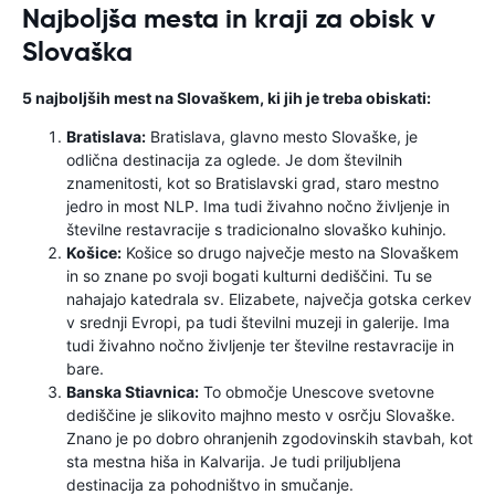
Najboljša mesta in kraji za obisk v
Slovaška
5 najboljših mest na Slovaškem, ki jih je treba obiskati:
Bratislava:
Bratislava, glavno mesto Slovaške, je
odlična destinacija za oglede. Je dom številnih
znamenitosti, kot so Bratislavski grad, staro mestno
jedro in most NLP. Ima tudi živahno nočno življenje in
številne restavracije s tradicionalno slovaško kuhinjo.
Košice:
Košice so drugo največje mesto na Slovaškem
in so znane po svoji bogati kulturni dediščini. Tu se
nahajajo katedrala sv. Elizabete, največja gotska cerkev
v srednji Evropi, pa tudi številni muzeji in galerije. Ima
tudi živahno nočno življenje ter številne restavracije in
bare.
Banska Stiavnica:
To območje Unescove svetovne
dediščine je slikovito majhno mesto v osrčju Slovaške.
Znano je po dobro ohranjenih zgodovinskih stavbah, kot
sta mestna hiša in Kalvarija. Je tudi priljubljena
destinacija za pohodništvo in smučanje.