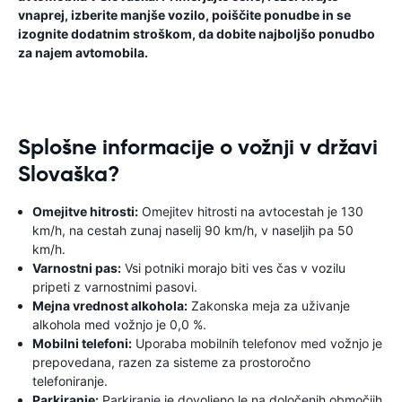
vnaprej, izberite manjše vozilo, poiščite ponudbe in se
izognite dodatnim stroškom, da dobite najboljšo ponudbo
za najem avtomobila.
Splošne informacije o vožnji v državi
Slovaška?
Omejitve hitrosti:
Omejitev hitrosti na avtocestah je 130
km/h, na cestah zunaj naselij 90 km/h, v naseljih pa 50
km/h.
Varnostni pas:
Vsi potniki morajo biti ves čas v vozilu
pripeti z varnostnimi pasovi.
Mejna vrednost alkohola:
Zakonska meja za uživanje
alkohola med vožnjo je 0,0 %.
Mobilni telefoni:
Uporaba mobilnih telefonov med vožnjo je
prepovedana, razen za sisteme za prostoročno
telefoniranje.
Parkiranje:
Parkiranje je dovoljeno le na določenih območjih