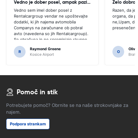
Vedno je dober posel, ampak pazi dodani dodatki v času pobral avto!
Zelo dobro
Vedno sem imel dober posel z
Razen, da je,
Rentalcargroup vendar ne upoštevajte
organa, da pre
dodatki, ki jih najema avtomobila
ne,Upam, da 
Companys na zaračunane ob pobral
presenečenjS
avto (navedena so jih Rentalcargroup).
So obračuna in ne spreminjajo skupne
stroške najema avtomobila
Raymond Greene
Olivi
R
O
Kosice Airport
Brati
Pomoč in stik
Potrebujete pomoč? Obrnite se na naše strokovnjake za
najem.
Podpora strankam