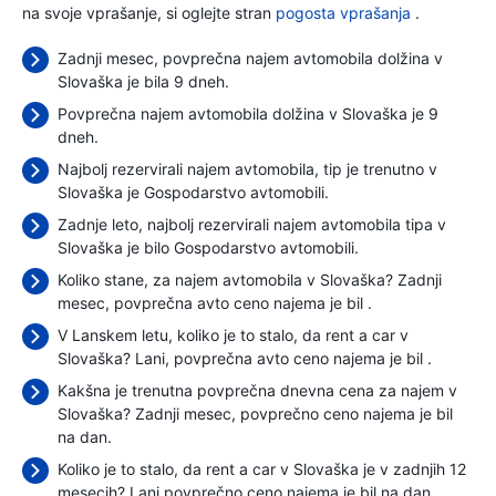
na svoje vprašanje, si oglejte stran
pogosta vprašanja
.
Zadnji mesec, povprečna najem avtomobila dolžina v
Slovaška je bila 9 dneh.
Povprečna najem avtomobila dolžina v Slovaška je 9
dneh.
Najbolj rezervirali najem avtomobila, tip je trenutno v
Slovaška je Gospodarstvo avtomobili.
Zadnje leto, najbolj rezervirali najem avtomobila tipa v
Slovaška je bilo Gospodarstvo avtomobili.
Koliko stane, za najem avtomobila v Slovaška? Zadnji
mesec, povprečna avto ceno najema je bil
.
V Lanskem letu, koliko je to stalo, da rent a car v
Slovaška? Lani, povprečna avto ceno najema je bil
.
Kakšna je trenutna povprečna dnevna cena za najem v
Slovaška? Zadnji mesec, povprečno ceno najema je bil
na dan.
Koliko je to stalo, da rent a car v Slovaška je v zadnjih 12
mesecih? Lani povprečno ceno najema je bil
na dan.