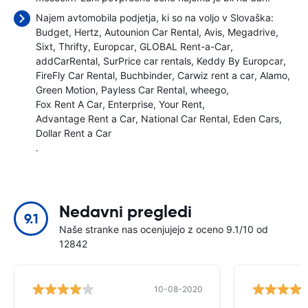
Najem avtomobila podjetja, ki so na voljo v Slovaška:
Budget
Hertz
Autounion Car Rental
Avis
Megadrive
Sixt
Thrifty
Europcar
GLOBAL Rent-a-Car
addCarRental
SurPrice car rentals
Keddy By Europcar
FireFly Car Rental
Buchbinder
Carwiz rent a car
Alamo
Green Motion
Payless Car Rental
wheego
Fox Rent A Car
Enterprise
Your Rent
Advantage Rent a Car
National Car Rental
Eden Cars
Dollar Rent a Car
.
Nedavni pregledi
9.1
Naše stranke nas ocenjujejo z oceno 9.1/10 od
12842
10-08-2020