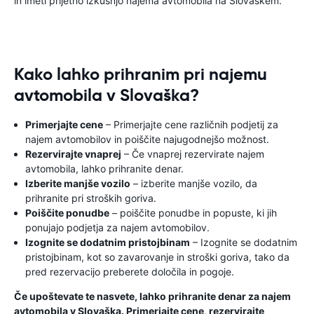
in imeti prijetno izkušnjo najema avtomobila na Slovaškem.
Kako lahko prihranim pri najemu
avtomobila v Slovaška?
Primerjajte cene
– Primerjajte cene različnih podjetij za
najem avtomobilov in poiščite najugodnejšo možnost.
Rezervirajte vnaprej
– Če vnaprej rezervirate najem
avtomobila, lahko prihranite denar.
Izberite manjše vozilo
– izberite manjše vozilo, da
prihranite pri stroških goriva.
Poiščite ponudbe
– poiščite ponudbe in popuste, ki jih
ponujajo podjetja za najem avtomobilov.
Izognite se dodatnim pristojbinam
– Izognite se dodatnim
pristojbinam, kot so zavarovanje in stroški goriva, tako da
pred rezervacijo preberete določila in pogoje.
Če upoštevate te nasvete, lahko prihranite denar za najem
avtomobila v Slovaška. Primerjajte cene, rezervirajte