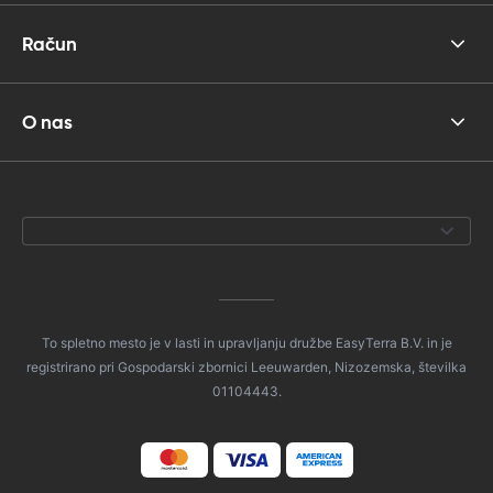
Račun
O nas
To spletno mesto je v lasti in upravljanju družbe EasyTerra B.V. in je
registrirano pri Gospodarski zbornici Leeuwarden, Nizozemska, številka
01104443.