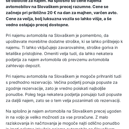
se odločite za najem. Na splošno so cene najema
avtomobilov na Slovaškem precej razumne. Cene se
začnejo pri približno 20 € na dan za majhen, varčen avto.
Cene za večja, bolj luksuzna vozila so lahko višje, a še
vedno ostajajo precej dostopne.
Pri najemu avtomobila na Slovaškem je pomembno, da
upoštevate morebitne dodatne stroške, ki se lahko prištejejo k
najemu. Ti lahko vključujejo zavarovalnine, stroške goriva in
letališke pristojbine. Omeniti velja tudi, da lahko nekatera
podjetja za najem avtomobila ob prevzemu avtomobila
zahtevajo depozit.
Pri najemu avtomobila na Slovaškem je mogoče prihraniti tudi
s predhodno rezervacijo. Večina podjetij ponuja popuste za
zgodnje rezervacije, zato je vredno poiskati najboljše
ponudbe. Poleg tega nekatera podjetja ponujajo tudi popuste
za daljši najem, zato se o tem velja pozanimati ob rezervaciji.
Na splošno je najem avtomobila na Slovaškem precej ugoden
in na voljo je veliko možnosti za vse proračune. Z malo
raziskovanja in načrtovanja je mogoče najti odlično ponudbo