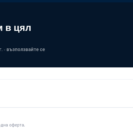
 в цял
. - възползвайте се
одна оферта.