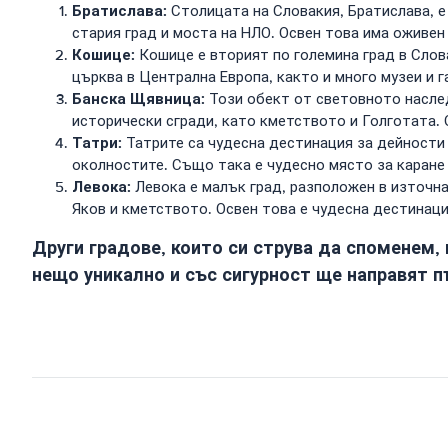
Братислава:
Столицата на Словакия, Братислава, е
стария град и моста на НЛО. Освен това има оживе
Кошице:
Кошице е вторият по големина град в Слова
църква в Централна Европа, както и много музеи и 
Банска Щявница:
Този обект от световното наслед
исторически сгради, като кметството и Голготата. 
Татри:
Татрите са чудесна дестинация за дейности 
околностите. Също така е чудесно място за каране 
Левока:
Левока е малък град, разположен в източна
Яков и кметството. Освен това е чудесна дестинаци
Други градове, които си струва да споменем,
нещо уникално и със сигурност ще направят п