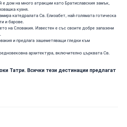
й е дом на много атракции като Братиславския замък,
ловашка кухня.
намира катедралата Св. Елизабет, най-голямата готическа
ти и барове.
то на Словакия. Известен е със своите добре запазени
.
ловакия и предлага зашеметяващи гледки към
средновековна архитектура, включително църквата Св.
оки Татри. Всички тези дестинации предлагат