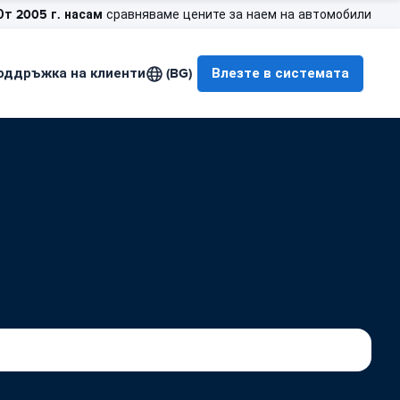
От 2005 г. насам
сравняваме цените за наем на автомобили
оддръжка на клиенти
(BG)
Влезте в системата