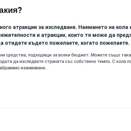
акия?
много атракции за изследване. Наемането на кола 
лежителности и атракции, които тя може да предл
да отидете където пожелаете, когато пожелаете.
озни средства, подходящи за всеки бюджет. Можете също так
бодата да изследвате страната със собствено темпо. С кола 
забравимо изживяване.