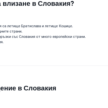
а влизане в Словакия?
я са летище Братислава и летище Кошице.
дните страни.
ръзки със Словакия от много европейски страни.
я.
щение в Словакия