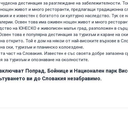
 чудесна дестинация за разглеждане на забележителности. То
н нощен живот и много ресторанти, предлагащи традиционна с
кия и е известен с богатото си културно наследство. Тук се 
галерии. Освен това има оживен нощен живот и много ресторан
ство на ЮНЕСКО е живописен малък град, разположен в сърце
Освен това е популярна дестинация за туризъм и каране на ски
на открито. Той е дом на някои от най-високите върхове в С
на ски, туризъм и планинско колоездене.
та част на Словакия. Известен е със своята добре запазена 
я за туризъм и опознаване на околностите.
 включват Попрад, Бойнице и Национален парк Вис
ътуването ви до Словакия незабравимо.