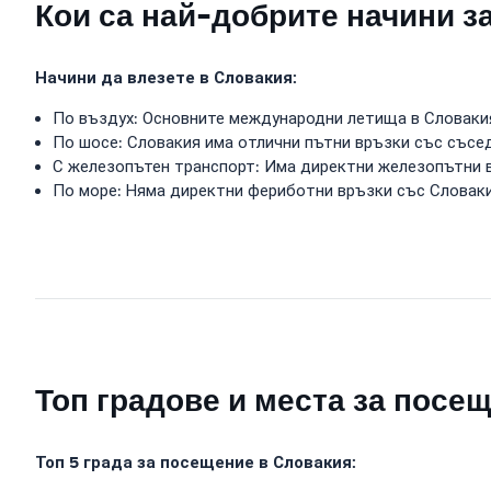
Кои са най-добрите начини з
Начини да влезете в Словакия:
По въздух: Основните международни летища в Словаки
По шосе: Словакия има отлични пътни връзки със съсе
С железопътен транспорт: Има директни железопътни в
По море: Няма директни фериботни връзки със Словаки
Топ градове и места за посе
Топ 5 града за посещение в Словакия: