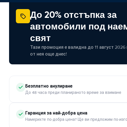
До 20% отстъпка за
автомобили под наем
свят
Тази промоция е валидна до 11 август 2026 г
от нея още днес!
Безплатно анулиране
До 48 часа преди планираното време за взимане
Гаранция за най-добра цена
Намерихте по-добра цена? Ще ви предложим по-изг