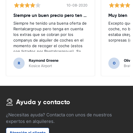
10-08-2020
Siempre un buen precio pero ten cuidado extras añadido en el momento
Muy bien
Siempre he tenido una buena oferta de
Excepto que,
Rentalcargroup pero tenga en cuenta
coche, no bo
los extras que se cobran por los
estaba okey 
companys de alquiler de coches en el
sorpresas (ma
momento de recoger el coche (estos
son listados por Rentalcargroup). Se
cobran y hacer cambiar el costo total
Raymond Greene
Olivi
del alquiler de coches
R
O
Kosice Airport
Brati
Ayuda y contacto
¿Necesitas ayuda? Contacta con unos de nuestros
expertos en alquileres.
Atención al cliente