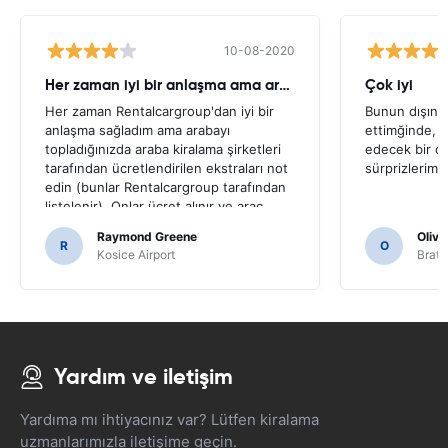
10-08-2020
Her zaman iyi bir anlaşma ama arabayı topladığınızda eklenen eks
Çok iyi
Her zaman Rentalcargroup'dan iyi bir
Bunun dışında
anlaşma sağladım ama arabayı
ettimğinde, i
topladığınızda araba kiralama şirketleri
edecek bir o
tarafından ücretlendirilen ekstraları not
sürprizlerim 
edin (bunlar Rentalcargroup tarafından
listelenir). Onlar ücret alınır ve araç
kiralanmasının genel maliyetini
Raymond Greene
Olivi
değiştirirler.
R
O
Kosice Airport
Brati
Yardım ve iletişim
Yardıma mı ihtiyacınız var? Lütfen kiralama
uzmanlarımızla iletişime geçin.