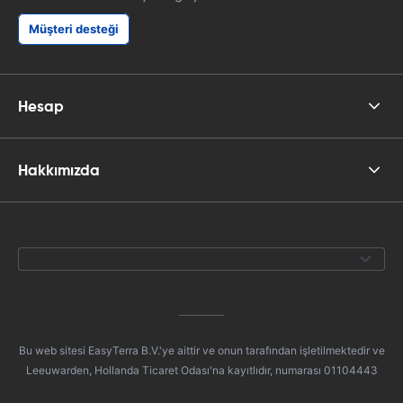
Müşteri desteği
Hesap
Hakkımızda
Bu web sitesi EasyTerra B.V.'ye aittir ve onun tarafından işletilmektedir ve
Leeuwarden, Hollanda Ticaret Odası'na kayıtlıdır, numarası 01104443