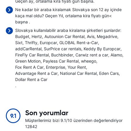
Geçen ay, ortalama kira fiyatı
gün başına.
Ne kadar bir araba kiralamak Slovakya son 12 ay içinde
kaça mal oldu? Geçen Yıl, ortalama kira fiyatı gün<
başına
.
Slovakya kullanılabilir araba kiralama şirketleri şunlardır:
Budget
Hertz
Autounion Car Rental
Avis
Megadrive
Sixt
Thrifty
Europcar
GLOBAL Rent-a-Car
addCarRental
SurPrice car rentals
Keddy By Europcar
FireFly Car Rental
Buchbinder
Carwiz rent a car
Alamo
Green Motion
Payless Car Rental
wheego
Fox Rent A Car
Enterprise
Your Rent
Advantage Rent a Car
National Car Rental
Eden Cars
Dollar Rent a Car
.
Son yorumlar
9.1
Müşterilerimiz bizi 9.1/10 üzerinden değerlendiriyor
12842