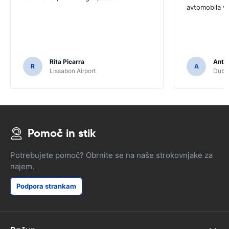
avtomobila v
Rita Picarra
Anth
R
A
Lissabon Airport
Dubli
Pomoč in stik
Potrebujete pomoč? Obrnite se na naše strokovnjake za
najem.
Podpora strankam