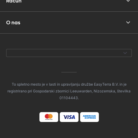
Račun
O nas
To spletno mesto je v lasti in upravljanju družbe EasyTerra B.V. in je
registrirano pri Gospodarski zbornici Leeuwarden, Nizozemska, številka
01104443.