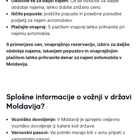
Odločite se za daljši najem:
Če se odločite za daljše
obdobje najema, lahko dobite znižano ceno.
Iščite popuste:
poiščite popuste in posebne ponudbe
podjetij za najem avtomobilov.
Plačajte vnaprej:
S plačilom vnaprej lahko prihranite pri
najemu avtomobila.
S primerjavo cen, vnaprejšnjo rezervacijo, izbiro za daljše
obdobje najema, iskanjem popustov in vnaprejšnjim
plačilom lahko prihranite denar za najem avtomobila v
Moldavija.
Splošne informacije o vožnji v državi
Moldavija?
Vozniško dovoljenje:
V Moldaviji je sprejeto veljavno
vozniško dovoljenje iz katere koli države.
Varnostni pasovi:
Vsi potniki morajo biti v avtu pripeti z
varnostnimi pasovi.