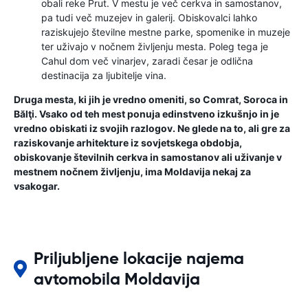
obali reke Prut. V mestu je več cerkva in samostanov,
pa tudi več muzejev in galerij. Obiskovalci lahko
raziskujejo številne mestne parke, spomenike in muzeje
ter uživajo v nočnem življenju mesta. Poleg tega je
Cahul dom več vinarjev, zaradi česar je odlična
destinacija za ljubitelje vina.
Druga mesta, ki jih je vredno omeniti, so Comrat, Soroca in
Bălţi. Vsako od teh mest ponuja edinstveno izkušnjo in je
vredno obiskati iz svojih razlogov. Ne glede na to, ali gre za
raziskovanje arhitekture iz sovjetskega obdobja,
obiskovanje številnih cerkva in samostanov ali uživanje v
mestnem nočnem življenju, ima Moldavija nekaj za
vsakogar.
Priljubljene lokacije najema
avtomobila Moldavija