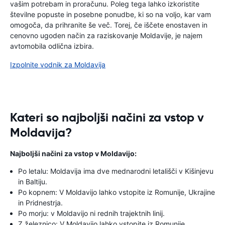
vašim potrebam in proračunu. Poleg tega lahko izkoristite
številne popuste in posebne ponudbe, ki so na voljo, kar vam
omogoča, da prihranite še več. Torej, če iščete enostaven in
cenovno ugoden način za raziskovanje Moldavije, je najem
avtomobila odlična izbira.
Izpolnite vodnik za Moldavija
Kateri so najboljši načini za vstop v
Moldavija?
Najboljši načini za vstop v Moldavijo:
Po letalu: Moldavija ima dve mednarodni letališči v Kišinjevu
in Baltiju.
Po kopnem: V Moldavijo lahko vstopite iz Romunije, Ukrajine
in Pridnestrja.
Po morju: v Moldavijo ni rednih trajektnih linij.
Z železnico: V Moldavijo lahko vstopite iz Romunije,