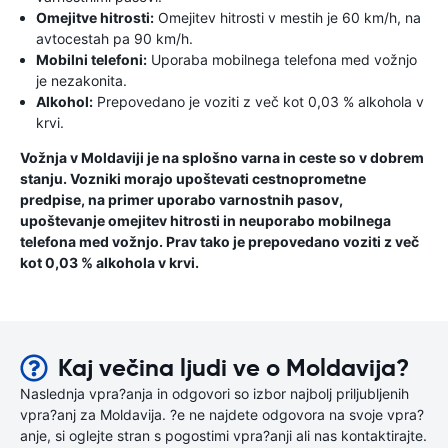
Omejitve hitrosti:
Omejitev hitrosti v mestih je 60 km/h, na
avtocestah pa 90 km/h.
Mobilni telefoni:
Uporaba mobilnega telefona med vožnjo
je nezakonita.
Alkohol:
Prepovedano je voziti z več kot 0,03 % alkohola v
krvi.
Vožnja v Moldaviji je na splošno varna in ceste so v dobrem
stanju. Vozniki morajo upoštevati cestnoprometne
predpise, na primer uporabo varnostnih pasov,
upoštevanje omejitev hitrosti in neuporabo mobilnega
telefona med vožnjo. Prav tako je prepovedano voziti z več
kot 0,03 % alkohola v krvi.
Kaj večina ljudi ve o Moldavija?
Naslednja vpra?anja in odgovori so izbor najbolj priljubljenih
vpra?anj za Moldavija. ?e ne najdete odgovora na svoje vpra?
anje, si oglejte stran s pogostimi vpra?anji ali nas kontaktirajte.