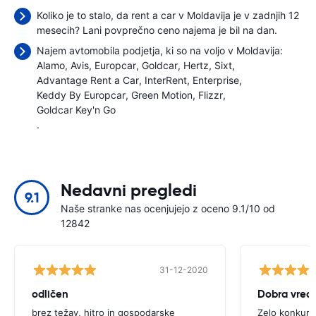
Koliko je to stalo, da rent a car v Moldavija je v zadnjih 12
mesecih? Lani povprečno ceno najema je bil
na dan.
Najem avtomobila podjetja, ki so na voljo v Moldavija:
Alamo
Avis
Europcar
Goldcar
Hertz
Sixt
Advantage Rent a Car
InterRent
Enterprise
Keddy By Europcar
Green Motion
Flizzr
Goldcar Key'n Go
.
Nedavni pregledi
9.1
Naše stranke nas ocenjujejo z oceno 9.1/10 od
12842
31-12-2020
odličen
Dobra vred
brez težav, hitro in gospodarske
Zelo konkuren