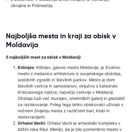
Ukrajine in Pridnestrja.
Najboljša mesta in kraji za obisk v
Moldavija
5 najboljših mest za obisk v Moldaviji
Kišinjev:
Kišinjev, glavno mesto Moldavije, je živahno
mesto z mešanico arhitekture iz sovjetskega obdobja,
sodobnih zgradb in številnih parkov. Mesto je dom
številnih cerkva in samostanov, vključno s katedralo
Kristusovega rojstva, največjo cerkvijo v Moldaviji.
Obstaja tudi več muzejev, umetniških galerij in gledališč
za raziskovanje. Poleg tega lahko obiskovalci uživajo v
nočnem življenju mesta z različnimi bari, klubi in
restavracijami.
Orheiul Vechi:
Orheiul Vechi je arheološki kompleks v
bližini reke Râul. Menijo, da je bilo pomembno mesto v