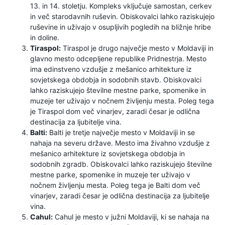
13. in 14. stoletju. Kompleks vključuje samostan, cerkev
in več starodavnih ruševin. Obiskovalci lahko raziskujejo
ruševine in uživajo v osupljivih pogledih na bližnje hribe
in doline.
Tiraspol:
Tiraspol je drugo največje mesto v Moldaviji in
glavno mesto odcepljene republike Pridnestrja. Mesto
ima edinstveno vzdušje z mešanico arhitekture iz
sovjetskega obdobja in sodobnih stavb. Obiskovalci
lahko raziskujejo številne mestne parke, spomenike in
muzeje ter uživajo v nočnem življenju mesta. Poleg tega
je Tiraspol dom več vinarjev, zaradi česar je odlična
destinacija za ljubitelje vina.
Balti:
Balti je tretje največje mesto v Moldaviji in se
nahaja na severu države. Mesto ima živahno vzdušje z
mešanico arhitekture iz sovjetskega obdobja in
sodobnih zgradb. Obiskovalci lahko raziskujejo številne
mestne parke, spomenike in muzeje ter uživajo v
nočnem življenju mesta. Poleg tega je Balti dom več
vinarjev, zaradi česar je odlična destinacija za ljubitelje
vina.
Cahul:
Cahul je mesto v južni Moldaviji, ki se nahaja na