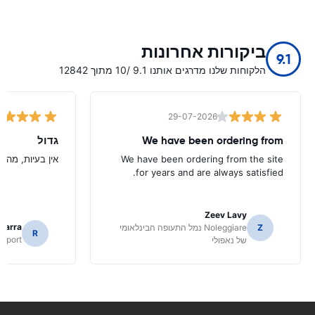
ביקורות אחרונות
9.1
הלקוחות שלנו מדרגים אותנו 9.1 /10 מתוך 12842
29-07-2026
We have been ordering from
גדול
We have been ordering from the site
אין בעיות, מהיר
for years and are always satisfied.
Zeev Lavy
icarra
Z
Noleggiare נמל התעופה הבינלאומי
R
irport
של נאפולי