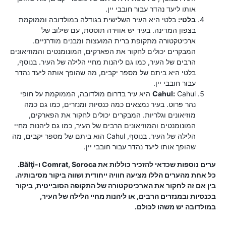
אותו ליעד נהדר עבור חובבי יין.
בלטי:
בלטי היא העיר השלישית בגודלה במולדובה וממוקמת
בצפון המדינה. בעיר יש אווירה תוססת, עם שילוב של
ארכיטקטורה מתקופת ברית המועצות ומבנים מודרניים.
המבקרים יכולים לחקור את הפארקים, המונומנטים והמוזיאונים
הרבים של העיר, כמו גם ליהנות מחיי הלילה של העיר. בנוסף,
בלטי היא ביתם של מספר יקבים, מה שהופך אותה ליעד נהדר
עבור חובבי יין.
Cahul:
Cahul היא עיר בדרום מולדובה, הממוקמת על חופי
נהר פרוט. בעיר נמצאים כמה כנסיות ומנזרים, כמו גם כמה
מוזיאונים וגלריות. המבקרים יכולים לחקור את הפארקים,
המונומנטים והמוזיאונים הרבים של העיר, כמו גם ליהנות מחיי
הלילה של העיר. בנוסף, Cahul הוא ביתם של מספר יקבים, מה
שהופך אותו ליעד נהדר עבור חובבי יין.
ערים נוספות שכדאי להזכיר כוללות את Comrat, Soroca ו-Bălţi.
כל אחת מהערים הללו מציעה חוויה ייחודית ושווה ביקור מסיבותיה.
בין אם זה לחקור את הארכיטקטורה של התקופה הסובייטית, ביקור
בכנסיות ובמנזרים הרבים, או ליהנות מחיי הלילה של העיר,
במולדובה יש משהו לכולם.