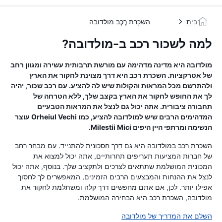
בַּיִת
הַשׂכָּרַת רֶכֶב מולדובה
למה לשכור רכב ב-מולדובה?
מולדובה היא מדינה מדהימה עם מורשת תרבותית עשירה ומגוון רחב
של אטרקציות. השכרת רכב היא דרך מצוינת לחקור את הארץ
ולהתרשם מכל המראות והקולות שיש לה להציע. עם רכב שכור, יהיה
לך את החופש לחקור את הארץ בקצב שלך, ללא הטרחה של
תחבורה ציבורית. אתה יכול גם לנצל את המראות הטבעיים
המדהימים הרבים שיש למולדובה להציע, כמו Orheiul Vechi עוצר
הנשימה ומרתפי היין היפים Milestii Mici.
השכרת רכב במולדובה היא גם דרך חסכונית להתנייד. עם מבחר רחב
של חברות המציעות תעריפים תחרותיים, אתה יכול למצוא את
המכונית המושלמת שתתאים לצרכים ולתקציב שלך. בנוסף, אתה יכול
לנצל את ההנחות והמבצעים הרבים הזמינים, המאפשרים לך לחסוך
אפילו יותר. לכן, אם אתם מחפשים דרך קלה ומשתלמת לחקור את
מולדובה, השכרת רכב היא הבחירה המושלמת.
השלם את המדריך של מולדובה