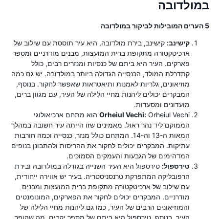
במולדובה
5 הערים המובילות לביקור במולדובה
קישינב:
קישינב, בירת מולדובה, היא עיר תוססת עם שילוב של
ארכיטקטורה מתקופת ברית המועצות, מבנים מודרניים ומספר
פארקים. העיר היא ביתם של כנסיות ומנזרים רבים, כולל
קתדרלת המולד, הכנסייה הגדולה ביותר במולדובה. יש גם כמה
מוזיאונים, גלריות לאמנות ותיאטראות שאפשר לחקור. בנוסף,
המבקרים יכולים ליהנות מחיי הלילה של העיר, עם מגוון ברים,
מועדונים ומסעדות.
Orheiul Vechi:
Orheiul Vechi הוא מתחם ארכיאולוגי
הממוקם ליד נהר ראול. מאמינים שזו הייתה עיר חשובה במהלך
המאות ה-13 וה-14. המתחם כולל מנזר, כנסייה וכמה חורבות
עתיקות. המבקרים יכולים לחקור את ההריסות ולהתבונן בנופים
המדהימים של הגבעות והעמקים הסמוכים.
טירספול:
טירספול היא העיר השנייה בגודלה במולדובה ובירת
הרפובליקה המתפרקת טרנסניסטריה. בעיר יש אווירה ייחודית,
עם שילוב של ארכיטקטורה מתקופת ברית המועצות ומבנים
מודרניים. המבקרים יכולים לחקור את הפארקים, המונומנטים
והמוזיאונים הרבים של העיר, כמו גם ליהנות מחיי הלילה של
העיר. בנוסף, טירספול היא ביתם של מספר יקבים, מה שהופך