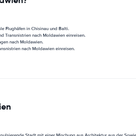
dawien?
e Flughäfen in Chisinau und Balti.
d Transnistrien nach Moldawien einreisen.
ngen nach Moldawien.
nsnistrien nach Moldawien einreisen.
ien
 pulsierende Stadt mit einer Mischung aus Architektur aus der Sow