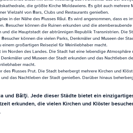
urtskathedrale, die größte Kirche Moldawiens. Es gibt auch mehrere
ner Vielzahl von Bars, Clubs und Restaurants genießen.
plex in der Nähe des Flusses Râul. Es wird angenommen, dass es im
inen. Besucher können die Ruinen erkunden und die atemberaubende
n und die Hauptstadt der abtrünnigen Republik Transnistrien. Die S
 Besucher können die vielen Parks, Denkmäler und Museen der Sta
 einem großartigen Reiseziel für Weinliebhaber macht.
gt im Norden des Landes. Die Stadt hat eine lebendige Atmosphäre 
 Denkmäler und Museen der Stadt erkunden und das Nachtleben der
inliebhaber macht.
r des Flusses Prut. Die Stadt beherbergt mehrere Kirchen und Klö
 und das Nachtleben der Stadt genießen. Darüber hinaus beherberg
und Bălţi. Jede dieser Städte bietet ein einzigartige
tzeit erkunden, die vielen Kirchen und Klöster besuch
.