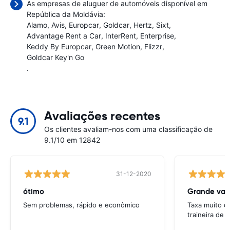
As empresas de aluguer de automóveis disponível em
República da Moldávia:
Alamo
Avis
Europcar
Goldcar
Hertz
Sixt
Advantage Rent a Car
InterRent
Enterprise
Keddy By Europcar
Green Motion
Flizzr
Goldcar Key'n Go
.
Avaliações recentes
9.1
Os clientes avaliam-nos com uma classificação de
9.1/10 em 12842
31-12-2020
ótimo
Grande val
Sem problemas, rápido e econômico
Taxa muito c
traineira de