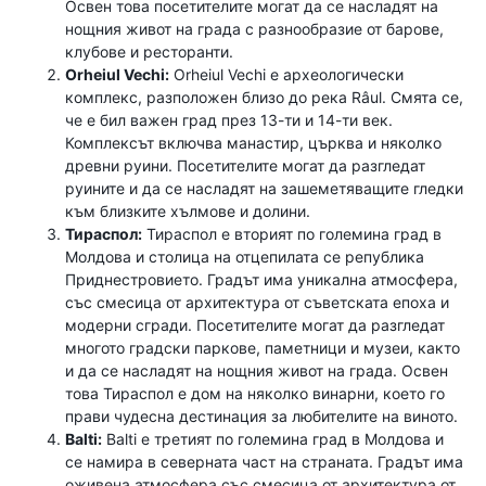
Освен това посетителите могат да се насладят на
нощния живот на града с разнообразие от барове,
клубове и ресторанти.
Orheiul Vechi:
Orheiul Vechi е археологически
комплекс, разположен близо до река Râul. Смята се,
че е бил важен град през 13-ти и 14-ти век.
Комплексът включва манастир, църква и няколко
древни руини. Посетителите могат да разгледат
руините и да се насладят на зашеметяващите гледки
към близките хълмове и долини.
Тираспол:
Тираспол е вторият по големина град в
Молдова и столица на отцепилата се република
Приднестровието. Градът има уникална атмосфера,
със смесица от архитектура от съветската епоха и
модерни сгради. Посетителите могат да разгледат
многото градски паркове, паметници и музеи, както
и да се насладят на нощния живот на града. Освен
това Тираспол е дом на няколко винарни, което го
прави чудесна дестинация за любителите на виното.
Balti:
Balti е третият по големина град в Молдова и
се намира в северната част на страната. Градът има
оживена атмосфера със смесица от архитектура от