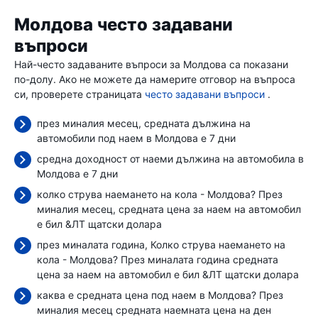
Молдова често задавани
въпроси
Най-често задаваните въпроси за Молдова са показани
по-долу. Ако не можете да намерите отговор на въпроса
си, проверете страницата
често задавани въпроси
.
през миналия месец, средната дължина на
автомобили под наем в Молдова е 7 дни
средна доходност от наеми дължина на автомобила в
Молдова е 7 дни
колко струва наемането на кола - Молдова? През
миналия месец, средната цена за наем на автомобил
е бил
&ЛТ щатски долара
през миналата година, Колко струва наемането на
кола - Молдова? През миналата година средната
цена за наем на автомобил е бил
&ЛТ щатски долара
каква е средната цена под наем в Молдова? През
миналия месец средната наемната цена
на ден