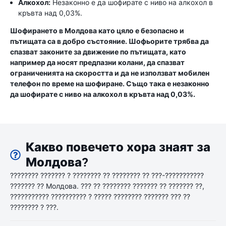
Алкохол:
Незаконно е да шофирате с ниво на алкохол в
кръвта над 0,03%.
Шофирането в Молдова като цяло е безопасно и
пътищата са в добро състояние. Шофьорите трябва да
спазват законите за движение по пътищата, като
например да носят предпазни колани, да спазват
ограниченията на скоростта и да не използват мобилен
телефон по време на шофиране. Също така е незаконно
да шофирате с ниво на алкохол в кръвта над 0,03%.
Какво повечето хора знаят за
Молдова?
???????? ??????? ? ???????? ?? ???????? ?? ???-???????????
??????? ?? Молдова. ??? ?? ???????? ??????? ?? ??????? ??,
??????????? ?????????? ? ????? ???????? ??????? ??? ??
???????? ? ???.