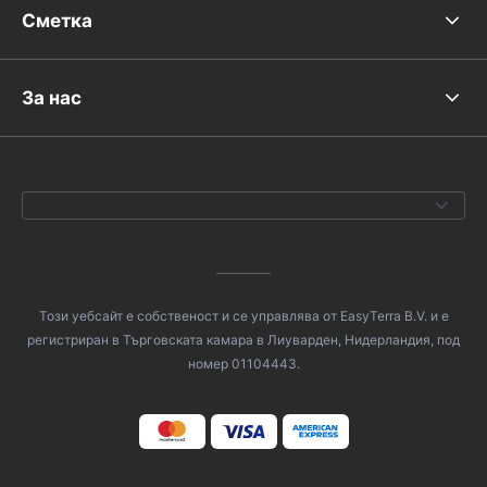
Сметка
За нас
Този уебсайт е собственост и се управлява от EasyTerra B.V. и е
регистриран в Търговската камара в Лиуварден, Нидерландия, под
номер 01104443.