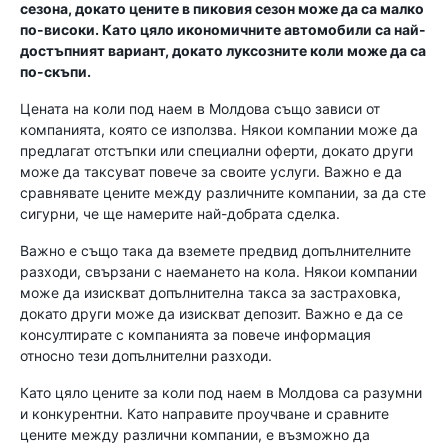
сезона, докато цените в пиковия сезон може да са малко
по-високи. Като цяло икономичните автомобили са най-
достъпният вариант, докато луксозните коли може да са
по-скъпи.
Цената на коли под наем в Молдова също зависи от
компанията, която се използва. Някои компании може да
предлагат отстъпки или специални оферти, докато други
може да таксуват повече за своите услуги. Важно е да
сравнявате цените между различните компании, за да сте
сигурни, че ще намерите най-добрата сделка.
Важно е също така да вземете предвид допълнителните
разходи, свързани с наемането на кола. Някои компании
може да изискват допълнителна такса за застраховка,
докато други може да изискват депозит. Важно е да се
консултирате с компанията за повече информация
относно тези допълнителни разходи.
Като цяло цените за коли под наем в Молдова са разумни
и конкурентни. Като направите проучване и сравните
цените между различни компании, е възможно да