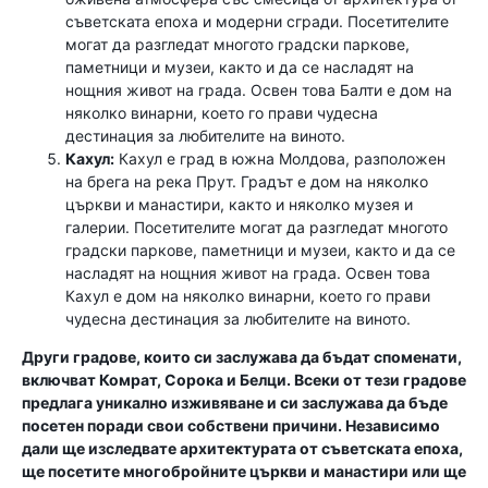
съветската епоха и модерни сгради. Посетителите
могат да разгледат многото градски паркове,
паметници и музеи, както и да се насладят на
нощния живот на града. Освен това Балти е дом на
няколко винарни, което го прави чудесна
дестинация за любителите на виното.
Кахул:
Кахул е град в южна Молдова, разположен
на брега на река Прут. Градът е дом на няколко
църкви и манастири, както и няколко музея и
галерии. Посетителите могат да разгледат многото
градски паркове, паметници и музеи, както и да се
насладят на нощния живот на града. Освен това
Кахул е дом на няколко винарни, което го прави
чудесна дестинация за любителите на виното.
Други градове, които си заслужава да бъдат споменати,
включват Комрат, Сорока и Белци. Всеки от тези градове
предлага уникално изживяване и си заслужава да бъде
посетен поради свои собствени причини. Независимо
дали ще изследвате архитектурата от съветската епоха,
ще посетите многобройните църкви и манастири или ще