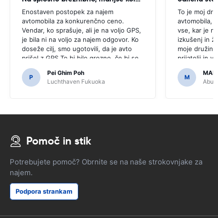
Enostaven postopek za najem
To je moj dru
avtomobila za konkurenčno ceno.
avtomobila, k
Vendar, ko sprašuje, ali je na voljo GPS,
vse, kar je n
je bila ni na voljo za najem odgovor. Ko
izkušenj in ž
doseže cilj, smo ugotovili, da je avto
moje družine 
prišel z GPS.To bi bilo grozno, če bi se
prijatelji in 
odločili za nakup GPS, kot je bilo
dostopna in 
Pei Ghim Poh
MAI
potrebno za navigacijo japonske ceste.
P
M
Luchthaven Fukuoka
Abu D
Pomoč in stik
Potrebujete pomoč? Obrnite se na naše strokovnjake za
najem.
Podpora strankam