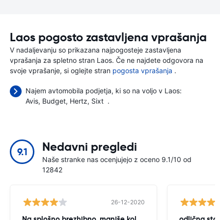
Laos pogosto zastavljena vprašanja
V nadaljevanju so prikazana najpogosteje zastavljena
vprašanja za spletno stran Laos. Če ne najdete odgovora na
svoje vprašanje, si oglejte stran
pogosta vprašanja
.
Najem avtomobila podjetja, ki so na voljo v Laos:
Avis
Budget
Hertz
Sixt
.
Nedavni pregledi
9.1
Naše stranke nas ocenjujejo z oceno 9.1/10 od
12842
26-12-2020
Na splošno brezhibno, manjše kolcanje
odlična stor