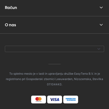
Račun
O nas
To spletno mesto je v lasti in upravljanju družbe EasyTerra B.V. in je
registrirano pri Gospodarski zbornici Leeuwarden, Nizozemska, številka
01104443.