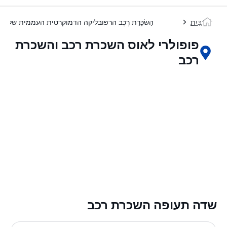
בַּיִת
הַשׂכָּרַת רֶכֶב הרפובליקה הדמוקרטית העממית של לא
פופולרי לאוס השכרת רכב והשכרת
רכב
שדה תעופה השכרת רכב