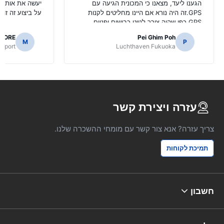
הגענו ליעד, מצאנו כי המכונית הגיעה עם
יעשה את אותו ה
GPS.זה היה נורא אם היינו מחליטים לקנות
על ביצוע זה זול 
GPS כפי שהיה צורך לנווט כבישים יפניים.
AORE
Pei Ghim Poh
M
P
irport
Luchthaven Fukuoka
עזרה ויצירת קשר
צריך עזרה? אנא צור קשר עם מומחי ההשכרה שלנו.
תמיכת לקוחות
חשבון