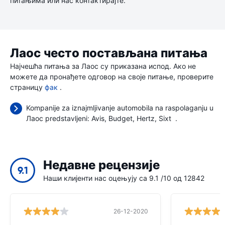
питањима или нас контактирајте.
Лаос често постављана питања
Најчешћа питања за Лаос су приказана испод. Ако не
можете да пронађете одговор на своје питање, проверите
страницу
фак
.
Kompanije za iznajmljivanje automobila na raspolaganju u
Лаос predstavljeni:
Avis
Budget
Hertz
Sixt
.
Недавне рецензије
9.1
Наши клијенти нас оцењују са 9.1 /10 од 12842
26-12-2020