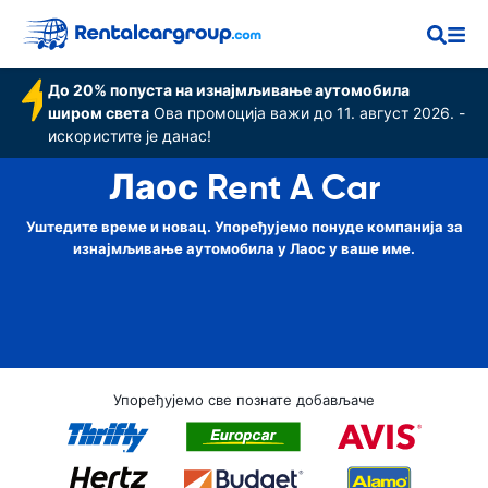
До 20% попуста на изнајмљивање аутомобила
широм света
Ова промоција важи до 11. август 2026. -
искористите је данас!
Лаос Rent A Car
Уштедите време и новац. Упоређујемо понуде компанија за
изнајмљивање аутомобила у Лаос у ваше име.
Упоређујемо све познате добављаче