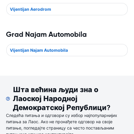
Vijentijan Aerodrom
Grad Najam Automobila
Vijentijan Najam Automobila
Шта већина људи зна о
Лаоској Народној
Демократској Републици?
Следећа питања и одговори су избор најпопуларнијих
питања за Лаос. Ако не пронађете одговор на своје
питање, погледајте страницу са често постављаним