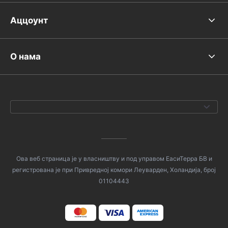
Аццоунт
О нама
Ова веб страница је у власништву и под управом ЕасиТерра БВ и
регистрована је при Привредној комори Леуварден, Холандија, број
01104443