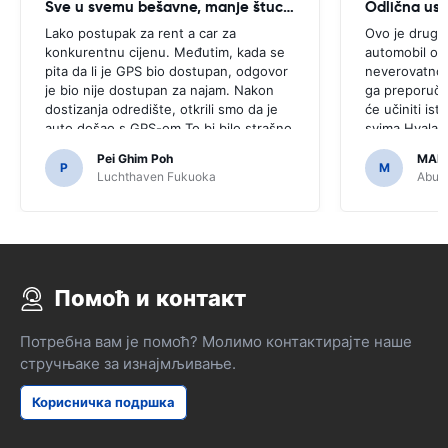
Sve u svemu bešavne, manje štucanje
Odlična us
Lako postupak za rent a car za
Ovo je drugi 
konkurentnu cijenu. Međutim, kada se
automobil ove
pita da li je GPS bio dostupan, odgovor
neverovatno, 
je bio nije dostupan za najam. Nakon
ga preporučit
dostizanja odredište, otkrili smo da je
će učiniti isto
auto došao s GPS-om.To bi bilo strašno
svima.Hvala š
da smo odlučili kupiti GPS kao što je
jednostavan.
Pei Ghim Poh
MAI
bilo potrebno za navigaciju japanski
P
M
Luchthaven Fukuoka
Abu D
puteva.
Помоћ и контакт
Потребна вам је помоћ? Молимо контактирајте наше
стручњаке за изнајмљивање.
Корисничка подршка