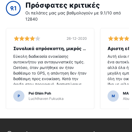
Πρόσφατες κριτικές
9.1
Οι πελάτες μας μας βαθμολογούν με 9.1/10 από
12840
26-12-2020
Συνολικά απρόσκοπτη, μικρός λόξυγκας
Αριστη εξ
Εύκολη διαδικασία ενοικίασης
Αυτή είναι η
αυτοκινήτου για ανταγωνιστικές τιμές.
ένα αυτοκίνη
Ωστόσο, όταν ρωτήθηκε αν ήταν
αλλά όλα ήτ
διαθέσιμο το GPS, η απάντηση δεν ήταν
μεγάλη εμπει
διαθέσιμη προς ενοικίαση. Κατά την
όλη την οικο
άφιξη στον προορισμό, διαπιστώσαμε
ίδια με φίλο
ότι το αυτοκίνητο ήρθε με GPS.Θα ήταν
που το καθισ
Pei Ghim Poh
MAI
τρομερό εάν αποφασίσαμε να
εύκολο.
P
M
Luchthaven Fukuoka
Abu D
αγοράσουμε ένα GPS, όπως ήταν
απαραίτητο για την πλοήγηση στους
ιαπωνικούς δρόμους.