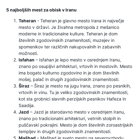
5 najboljših mest za obisk v Iranu
Teheran
- Teheran je glavno mesto Irana in največje
mesto v državi. Je živahna metropola z mešanico
moderne in tradicionalne kulture. Teheran je dom
številnih zgodovinskih znamenitosti, muzejev in
spomenikov ter različnih nakupovalnih in zabavnih
možnosti.
Isfahan
– Isfahan je lepo mesto v osrednjem Iranu,
znano po osupljivi arhitekturi, vrtovih in mostovih. Mesto
ima bogato kulturno zgodovino in je dom številnih
mošej, palač in drugih zgodovinskih znamenitosti.
Širaz
– Širaz je mesto na jugu Irana, znano po pesnikih,
vrtovih in vinu. Tu je veliko zgodovinskih znamenitosti,
kot sta grobnici slavnih perzijskih pesnikov Hafeza in
Saadija.
Jazd
– Jazd je starodavno mesto v osrednjem Iranu,
znano po tradicionalni arhitekturi, vetrnih stolpih in
puščavski pokrajini. Mesto je dom številnih zoroastrijskih
templjev in drugih zgodovinskih znamenitosti.
Mašhad
– Mašhad je sveto mesto na severovzhodu