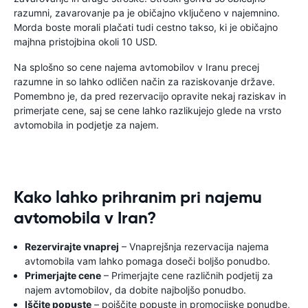
razumni, zavarovanje pa je običajno vključeno v najemnino.
Morda boste morali plačati tudi cestno takso, ki je običajno
majhna pristojbina okoli 10 USD.
Na splošno so cene najema avtomobilov v Iranu precej
razumne in so lahko odličen način za raziskovanje države.
Pomembno je, da pred rezervacijo opravite nekaj raziskav in
primerjate cene, saj se cene lahko razlikujejo glede na vrsto
avtomobila in podjetje za najem.
Kako lahko prihranim pri najemu
avtomobila v Iran?
Rezervirajte vnaprej
– Vnaprejšnja rezervacija najema
avtomobila vam lahko pomaga doseči boljšo ponudbo.
Primerjajte cene
– Primerjajte cene različnih podjetij za
najem avtomobilov, da dobite najboljšo ponudbo.
Iščite popuste
– poiščite popuste in promocijske ponudbe,