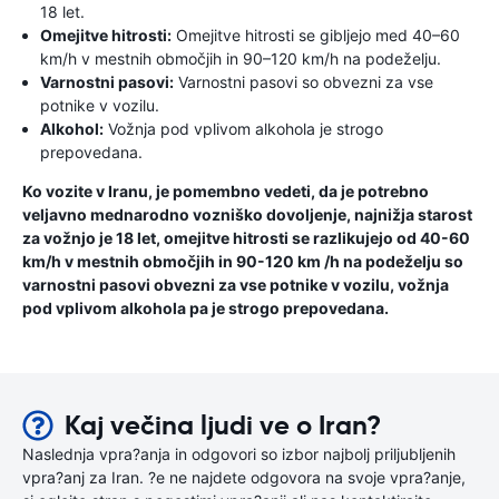
18 let.
Omejitve hitrosti:
Omejitve hitrosti se gibljejo med 40–60
km/h v mestnih območjih in 90–120 km/h na podeželju.
Varnostni pasovi:
Varnostni pasovi so obvezni za vse
potnike v vozilu.
Alkohol:
Vožnja pod vplivom alkohola je strogo
prepovedana.
Ko vozite v Iranu, je pomembno vedeti, da je potrebno
veljavno mednarodno vozniško dovoljenje, najnižja starost
za vožnjo je 18 let, omejitve hitrosti se razlikujejo od 40-60
km/h v mestnih območjih in 90-120 km /h na podeželju so
varnostni pasovi obvezni za vse potnike v vozilu, vožnja
pod vplivom alkohola pa je strogo prepovedana.
Kaj večina ljudi ve o Iran?
Naslednja vpra?anja in odgovori so izbor najbolj priljubljenih
vpra?anj za Iran. ?e ne najdete odgovora na svoje vpra?anje,