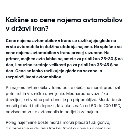
Kakšne so cene najema avtomobilov
v državi Iran?
Cene najema avtomobilov v Iranu se razlikujejo glede na
vrsto avtomobila in dolžina obdobja najema. Na splošno so
cene najema avtomobilov v Iranu precej razumne. Na
primer, majhen avto lahko najamete za približno 25-30 $ na
dan, limuzino srednje velikosti pa za približno 35-45 $ na
dan. Cene se lahko razlikujejo glede na sezono in
razpoložljivost avtomobilov.
Pri najemu avtomobila v Iranu boste običajno morali predložiti
potni list in vozniško dovoljenje. Mednarodno vozniško
dovoljenje ni vedno potrebno, je pa priporočljivo. Morda boste
morali plačati tudi depozit, ki lahko znaša od 50 do 200 USD,
odvisno od vrste avtomobila in podjetja za najem.
Poleg najemnine boste morda morali plačati tudi gorivo,
zavarovanje in druge stroške. Stroški goriva so običajno