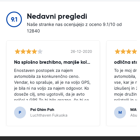
Nedavni pregledi
9.1
Naše stranke nas ocenjujejo z oceno 9.1/10 od
12840
26-12-2020
Na splošno brezhibno, manjše kolcanje
odlična stor
Enostaven postopek za najem
To je moj dru
avtomobila za konkurenčno ceno.
avtomobila, k
Vendar, ko sprašuje, ali je na voljo GPS,
vse, kar je n
je bila ni na voljo za najem odgovor. Ko
izkušenj in ž
doseže cilj, smo ugotovili, da je avto
moje družine 
prišel z GPS.To bi bilo grozno, če bi se
prijatelji in 
odločili za nakup GPS, kot je bilo
dostopna in 
Pei Ghim Poh
MAI
potrebno za navigacijo japonske ceste.
P
M
Luchthaven Fukuoka
Abu D