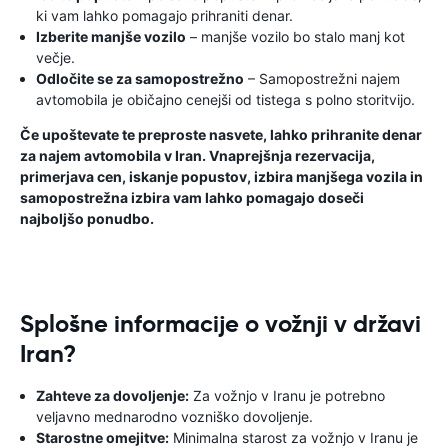
ki vam lahko pomagajo prihraniti denar.
Izberite manjše vozilo
– manjše vozilo bo stalo manj kot
večje.
Odločite se za samopostrežno
– Samopostrežni najem
avtomobila je običajno cenejši od tistega s polno storitvijo.
Če upoštevate te preproste nasvete, lahko prihranite denar
za najem avtomobila v Iran. Vnaprejšnja rezervacija,
primerjava cen, iskanje popustov, izbira manjšega vozila in
samopostrežna izbira vam lahko pomagajo doseči
najboljšo ponudbo.
Splošne informacije o vožnji v državi
Iran?
Zahteve za dovoljenje:
Za vožnjo v Iranu je potrebno
veljavno mednarodno vozniško dovoljenje.
Starostne omejitve:
Minimalna starost za vožnjo v Iranu je