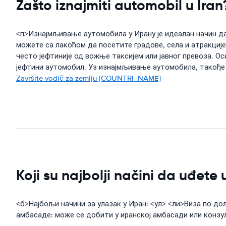
Zašto iznajmiti automobil u Iran
<п>Изнајмљивање аутомобила у Ирану је идеалан начин д
можете са лакоћом да посетите градове, села и атракције
често јефтиније од вожње таксијем или јавног превоза. О
јефтини аутомобил. Уз изнајмљивање аутомобила, такође
Završite vodič za zemlju {COUNTRI_NAME}
Koji su najbolji načini da uđete 
<б>Најбољи начини за улазак у Иран: <ул> <ли>Виза по до
амбасаде: може се добити у иранској амбасади или конзул