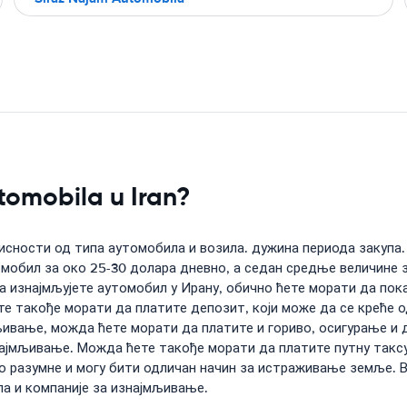
tomobila u Iran?
исности од типа аутомобила и возила. дужина периода закупа.
мобил за око 25-30 долара дневно, а седан средње величине з
 изнајмљујете аутомобил у Ирану, обично ћете морати да пок
ете такође морати да платите депозит, који може да се креће 
ивање, можда ћете морати да платите и гориво, осигурање и д
најмљивање. Можда ћете такође морати да платите путну таксу,
о разумне и могу бити одличан начин за истраживање земље. Ва
ла и компаније за изнајмљивање.