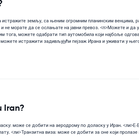
?
а истражите земљу, са њеним огромним планинским венцима, 
 и не морате да се ослањате на јавни превоз. <п>Можете и да
сим тога, можете одабрати тип аутомобила који најбоље одгов
 можете истражити задивљујући пејзаж Ирана и уживати у њег
u Iran?
ласку: може се добити на аеродрому по доласку у Иран. <ли>Е-
ату. <ли>Транзитна виза: може се добити за оне који пролазе 