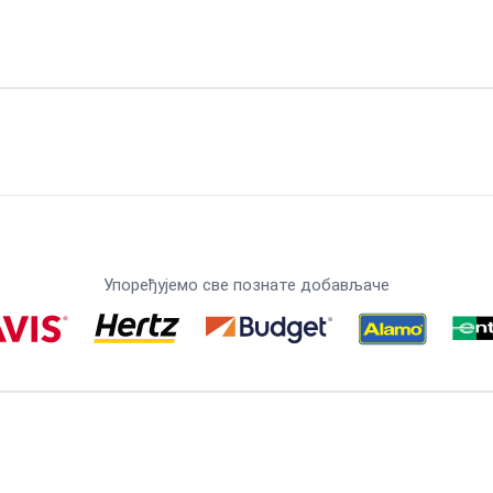
Упоређујемо све познате добављаче