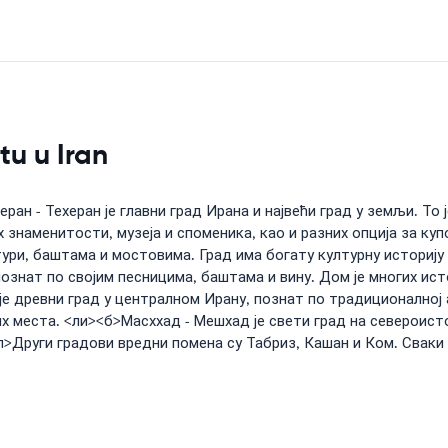
tu u Iran
ран - Техеран је главни град Ирана и највећи град у земљи. Т
 знаменитости, музеја и споменика, као и разних опција за куп
ури, баштама и мостовима. Град има богату културну историју и
 познат по својим песницима, баштама и вину. Дом је многих ис
 је древни град у централном Ирану, познат по традиционалној
ких места. <ли><б>Масххад - Мешхад је свети град на североист
п>Други градови вредни помена су Табриз, Кашан и Ком. Сваки 