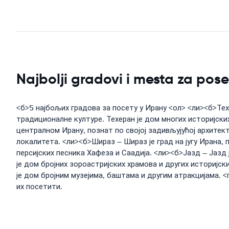
Najbolji gradovi i mesta za pose
<б>5 најбољих градова за посету у Ирану <ол> <ли><б>Техе
традиционалне културе. Техеран је дом многих историјских
централном Ирану, познат по својој задивљујућој архитект
локалитета. <ли><б>Шираз – Шираз је град на југу Ирана,
персијских песника Хафеза и Саадија. <ли><б>Јазд – Јазд
је дом бројних зороастријских храмова и других историјс
је дом бројним музејима, баштама и другим атракцијама. <
их посетити.