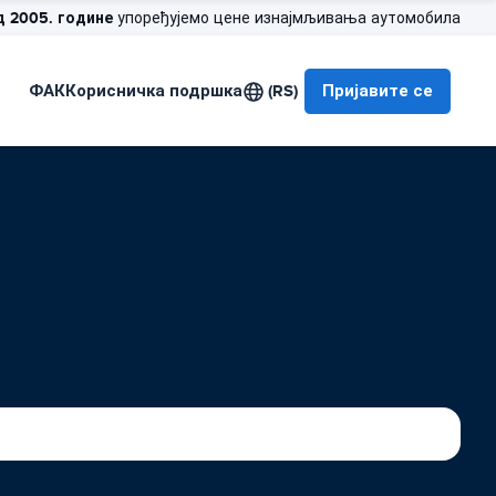
д 2005. године
упоређујемо цене изнајмљивања аутомобила
ФАК
Корисничка подршка
(RS)
Пријавите се