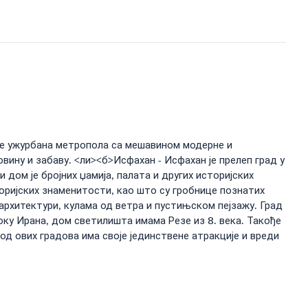
о је ужурбана метропола са мешавином модерне и
овину и забаву. <ли><б>Исфахан - Исфахан је прелеп град у
 дом је бројних џамија, палата и других историјских
торијских знаменитости, као што су гробнице познатих
 архитектури, кулама од ветра и пустињском пејзажу. Град
оку Ирана, дом светилишта имама Резе из 8. века. Такође
од ових градова има своје јединствене атракције и вреди