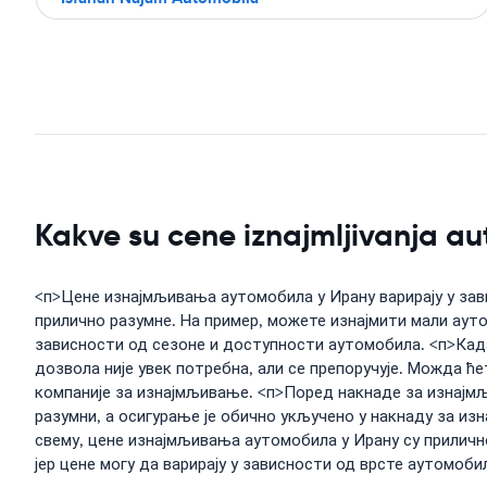
Kakve su cene iznajmljivanja au
<п>Цене изнајмљивања аутомобила у Ирану варирају у зав
прилично разумне. На пример, можете изнајмити мали ауто
зависности од сезоне и доступности аутомобила. <п>Када
дозвола није увек потребна, али се препоручује. Можда ћ
компаније за изнајмљивање. <п>Поред накнаде за изнајмљ
разумни, а осигурање је обично укључено у накнаду за из
свему, цене изнајмљивања аутомобила у Ирану су приличн
јер цене могу да варирају у зависности од врсте аутомоби