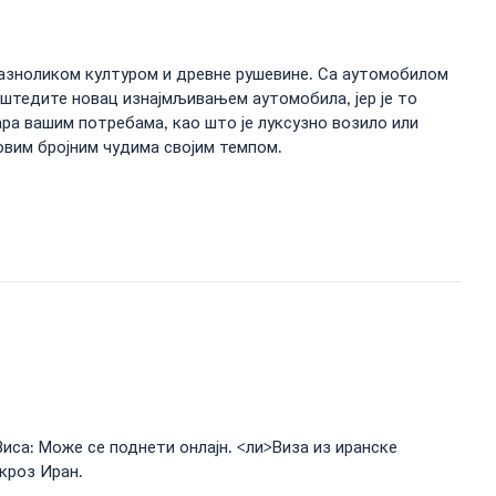
разноликом културом и древне рушевине. Са аутомобилом
 уштедите новац изнајмљивањем аутомобила, јер је то
ара вашим потребама, као што је луксузно возило или
овим бројним чудима својим темпом.
Виса: Може се поднети онлајн. <ли>Виза из иранске
кроз Иран.