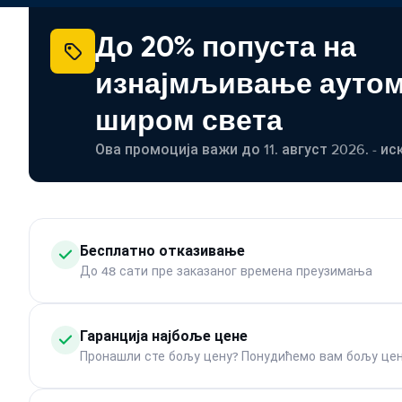
До 20% попуста на
изнајмљивање ауто
широм света
Ова промоција важи до 11. август 2026. - ис
Бесплатно отказивање
До 48 сати пре заказаног времена преузимања
Гаранција најбоље цене
Пронашли сте бољу цену? Понудићемо вам бољу цен