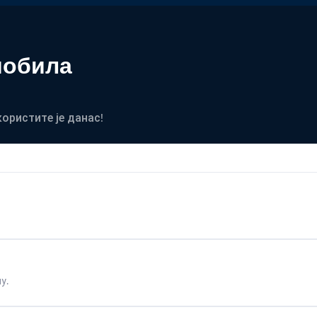
мобила
користите је данас!
у.