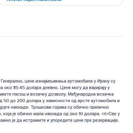
 Генерално, цене изнајмљивања аутомобила у Ирану су
а око 35-45 долара дневно. Цене могу да варирају у
ажете пасош и возачку дозволу. Међународна возачка
од 50 до 200 долара у зависности од врсте аутомобила и
руге накнаде. Трошкови горива су обично прилично
 која је обично мала накнада од око 10 долара. <п>Све у
жно је да истражите и упоредите цене пре резервације,