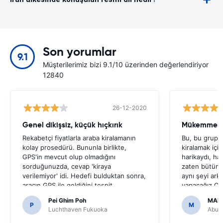
Son yorumlar
9.1
Müşterilerimiz bizi 9.1/10 üzerinden değerlendiriyor
12840
26-12-2020
Genel dikişsiz, küçük hıçkırık
Mükemmel s
Rekabetçi fiyatlarla araba kiralamanın
Bu, bu grup t
kolay prosedürü. Bununla birlikte,
kiralamak içi
GPS'in mevcut olup olmadığını
harikaydı, ha
sorduğunuzda, cevap 'kiraya
zaten bütün 
verilemiyor' idi. Hedefi bulduktan sonra,
aynı şeyi ark
aracın GPS ile geldiğini tespit
yapacağız.On
ettik.Japon yollarda gezinmek için
bir hale getir
Pei Ghim Poh
MAI
gerekli olduğu için bir GPS almaya karar
P
M
Luchthaven Fukuoka
Abu D
verirsek korkunç olurdu.