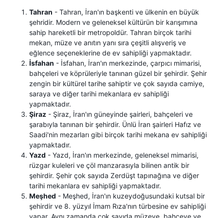
Tahran
- Tahran, İran'ın başkenti ve ülkenin en büyük
şehridir. Modern ve geleneksel kültürün bir karışımına
sahip hareketli bir metropoldür. Tahran birçok tarihi
mekan, müze ve anıtın yanı sıra çeşitli alışveriş ve
eğlence seçeneklerine de ev sahipliği yapmaktadır.
İsfahan
- İsfahan, İran'ın merkezinde, çarpıcı mimarisi,
bahçeleri ve köprüleriyle tanınan güzel bir şehirdir. Şehir
zengin bir kültürel tarihe sahiptir ve çok sayıda camiye,
saraya ve diğer tarihi mekanlara ev sahipliği
yapmaktadır.
Şiraz
- Şiraz, İran'ın güneyinde şairleri, bahçeleri ve
şarabıyla tanınan bir şehirdir. Ünlü İran şairleri Hafız ve
Saadi'nin mezarları gibi birçok tarihi mekana ev sahipliği
yapmaktadır.
Yazd
- Yazd, İran'ın merkezinde, geleneksel mimarisi,
rüzgar kuleleri ve çöl manzarasıyla bilinen antik bir
şehirdir. Şehir çok sayıda Zerdüşt tapınağına ve diğer
tarihi mekanlara ev sahipliği yapmaktadır.
Meşhed
- Meşhed, İran'ın kuzeydoğusundaki kutsal bir
şehirdir ve 8. yüzyıl İmam Rıza'nın türbesine ev sahipliği
yapar. Aynı zamanda çok sayıda müzeye, bahçeye ve