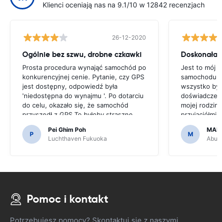
Klienci oceniają nas na 9.1/10 w 12842 recenzjach
26-12-2020
Ogólnie bez szwu, drobne czkawki
Doskonała 
Prosta procedura wynająć samochód po
Jest to mój 
konkurencyjnej cenie. Pytanie, czy GPS
samochodu pr
jest dostępny, odpowiedź była
wszystko by
'niedostępna do wynajmu '. Po dotarciu
doświadczenie
do celu, okazało się, że samochód
mojej rodziny
przyszedł z GPS.To byłoby straszne,
przyjaciółmi 
gdybyśmy zdecydowali się na zakup
jest niedrogi 
Pei Ghim Poh
MAI
GPS, ponieważ trzeba było poruszać po
P
M
Luchthaven Fukuoka
Abu D
japońskich drogach.
Pomoc i kontakt
Potrzebujesz pomocy? Skontaktuj się z naszymi