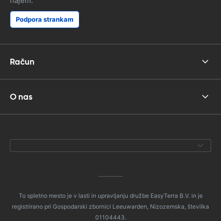
najem.
Podpora strankam
Račun
O nas
To spletno mesto je v lasti in upravljanju družbe EasyTerra B.V. in je
registrirano pri Gospodarski zbornici Leeuwarden, Nizozemska, številka
01104443.