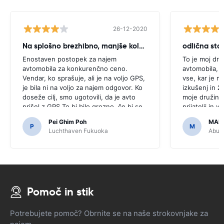
26-12-2020
Na splošno brezhibno, manjše kolcanje
odlična stor
Enostaven postopek za najem
To je moj dru
avtomobila za konkurenčno ceno.
avtomobila, k
Vendar, ko sprašuje, ali je na voljo GPS,
vse, kar je n
je bila ni na voljo za najem odgovor. Ko
izkušenj in ž
doseže cilj, smo ugotovili, da je avto
moje družine 
prišel z GPS.To bi bilo grozno, če bi se
prijatelji in 
odločili za nakup GPS, kot je bilo
dostopna in 
Pei Ghim Poh
MAI
potrebno za navigacijo japonske ceste.
P
M
Luchthaven Fukuoka
Abu D
Pomoč in stik
Potrebujete pomoč? Obrnite se na naše strokovnjake za