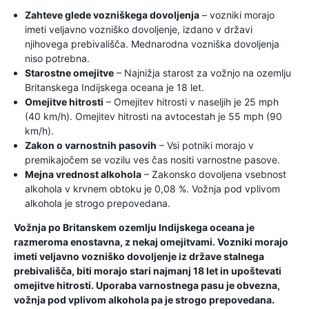
Zahteve glede vozniškega dovoljenja
– vozniki morajo
imeti veljavno vozniško dovoljenje, izdano v državi
njihovega prebivališča. Mednarodna vozniška dovoljenja
niso potrebna.
Starostne omejitve
– Najnižja starost za vožnjo na ozemlju
Britanskega Indijskega oceana je 18 let.
Omejitve hitrosti
– Omejitev hitrosti v naseljih je 25 mph
(40 km/h). Omejitev hitrosti na avtocestah je 55 mph (90
km/h).
Zakon o varnostnih pasovih
– Vsi potniki morajo v
premikajočem se vozilu ves čas nositi varnostne pasove.
Mejna vrednost alkohola
– Zakonsko dovoljena vsebnost
alkohola v krvnem obtoku je 0,08 %. Vožnja pod vplivom
alkohola je strogo prepovedana.
Vožnja po Britanskem ozemlju Indijskega oceana je
razmeroma enostavna, z nekaj omejitvami. Vozniki morajo
imeti veljavno vozniško dovoljenje iz države stalnega
prebivališča, biti morajo stari najmanj 18 let in upoštevati
omejitve hitrosti. Uporaba varnostnega pasu je obvezna,
vožnja pod vplivom alkohola pa je strogo prepovedana.