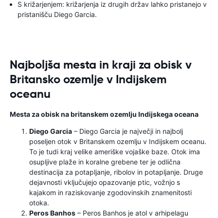
S križarjenjem: križarjenja iz drugih držav lahko pristanejo v
pristanišču Diego Garcia.
Najboljša mesta in kraji za obisk v
Britansko ozemlje v Indijskem
oceanu
Mesta za obisk na britanskem ozemlju Indijskega oceana
Diego Garcia
– Diego Garcia je največji in najbolj
poseljen otok v Britanskem ozemlju v Indijskem oceanu.
To je tudi kraj velike ameriške vojaške baze. Otok ima
osupljive plaže in koralne grebene ter je odlična
destinacija za potapljanje, ribolov in potapljanje. Druge
dejavnosti vključujejo opazovanje ptic, vožnjo s
kajakom in raziskovanje zgodovinskih znamenitosti
otoka.
Peros Banhos
– Peros Banhos je atol v arhipelagu