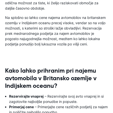
odlična možnost za tiste, ki želijo raziskovati območje za
daljše časovno obdobje.
Na splošno so lahko cene najema avtomobilov na britanskem
ozemlju v Indijskem oceanu precej visoke, vendar so na voljo
možnosti, s katerimi so stroški lažje obvladljivi. Rezervacija
prek mednarodnega podjetja za najem avtomobilov je
pogosto najugodnejša možnost, medtem ko lahko lokalna
podjetja ponudijo bolj luksuzna vozila po višji ceni.
Kako lahko prihranim pri najemu
avtomobila v Britansko ozemlje v
Indijskem oceanu?
Rezervirajte vnaprej
– Rezervirajte svoj avto vnaprej in si
zagotovite najboljše ponudbe in popuste.
Primerjaj cene
– Primerjajte cene različnih podjetij za najem
in poiščite najboljšo ponudbo.