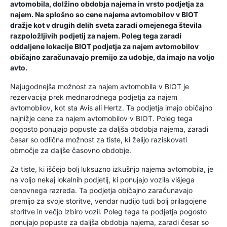
avtomobila, dolžino obdobja najema in vrsto podjetja za
najem. Na splošno so cene najema avtomobilov v BIOT
dražje kot v drugih delih sveta zaradi omejenega števila
razpoložljivih podjetij za najem. Poleg tega zaradi
oddaljene lokacije BIOT podjetja za najem avtomobilov
običajno zaračunavajo premijo za udobje, da imajo na voljo
avto.
Najugodnejša možnost za najem avtomobila v BIOT je
rezervacija prek mednarodnega podjetja za najem
avtomobilov, kot sta Avis ali Hertz. Ta podjetja imajo običajno
najnižje cene za najem avtomobilov v BIOT. Poleg tega
pogosto ponujajo popuste za daljša obdobja najema, zaradi
česar so odlična možnost za tiste, ki želijo raziskovati
območje za daljše časovno obdobje.
Za tiste, ki iščejo bolj luksuzno izkušnjo najema avtomobila, je
na voljo nekaj lokalnih podjetij, ki ponujajo vozila višjega
cenovnega razreda. Ta podjetja običajno zaračunavajo
premijo za svoje storitve, vendar nudijo tudi bolj prilagojene
storitve in večjo izbiro vozil. Poleg tega ta podjetja pogosto
ponujajo popuste za daljša obdobja najema, zaradi česar so