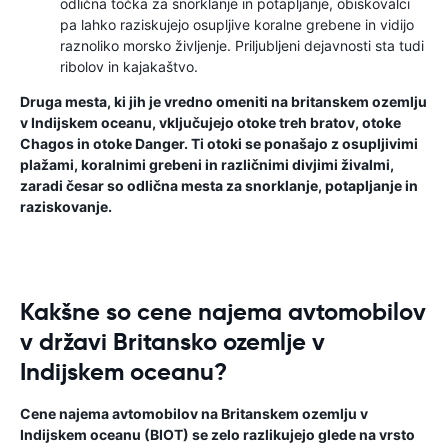
odlična točka za snorklanje in potapljanje, obiskovalci
pa lahko raziskujejo osupljive koralne grebene in vidijo
raznoliko morsko življenje. Priljubljeni dejavnosti sta tudi
ribolov in kajakaštvo.
Druga mesta, ki jih je vredno omeniti na britanskem ozemlju
v Indijskem oceanu, vključujejo otoke treh bratov, otoke
Chagos in otoke Danger. Ti otoki se ponašajo z osupljivimi
plažami, koralnimi grebeni in različnimi divjimi živalmi,
zaradi česar so odlična mesta za snorklanje, potapljanje in
raziskovanje.
Kakšne so cene najema avtomobilov
v državi Britansko ozemlje v
Indijskem oceanu?
Cene najema avtomobilov na Britanskem ozemlju v
Indijskem oceanu (BIOT) se zelo razlikujejo glede na vrsto