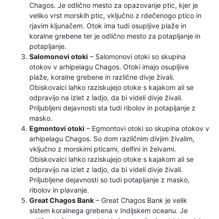
Chagos. Je odlično mesto za opazovanje ptic, kjer je
veliko vrst morskih ptic, vključno z rdečenogo ptico in
rjavim kljunačem. Otok ima tudi osupljive plaže in
koralne grebene ter je odlično mesto za potapljanje in
potapljanje.
Salomonovi otoki
– Salomonovi otoki so skupina
otokov v arhipelagu Chagos. Otoki imajo osupljive
plaže, koralne grebene in različne divje živali.
Obiskovalci lahko raziskujejo otoke s kajakom ali se
odpravijo na izlet z ladjo, da bi videli divje živali.
Priljubljeni dejavnosti sta tudi ribolov in potapljanje z
masko.
Egmontovi otoki
– Egmontovi otoki so skupina otokov v
arhipelagu Chagos. So dom različnim divjim živalim,
vključno z morskimi pticami, delfini in želvami.
Obiskovalci lahko raziskujejo otoke s kajakom ali se
odpravijo na izlet z ladjo, da bi videli divje živali.
Priljubljene dejavnosti so tudi potapljanje z masko,
ribolov in plavanje.
Great Chagos Bank
– Great Chagos Bank je velik
sistem koralnega grebena v Indijskem oceanu. Je