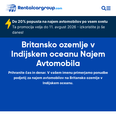
Do 20% popusta na najem avtomobilov po vsem svetu
Ta promocija velja do 11. avgust 2026 - izkoristite jo še
danes!
Britansko ozemlje v
Indijskem oceanu Najem
Avtomobila
Prihranite čas in denar. V vašem imenu primerjamo ponudbe
podjetij za najem avtomobilov na Britansko ozemlje v
Indijskem oceanu.