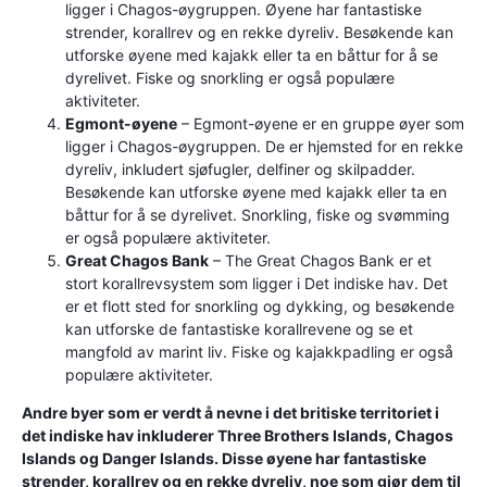
ligger i Chagos-øygruppen. Øyene har fantastiske
strender, korallrev og en rekke dyreliv. Besøkende kan
utforske øyene med kajakk eller ta en båttur for å se
dyrelivet. Fiske og snorkling er også populære
aktiviteter.
Egmont-øyene
– Egmont-øyene er en gruppe øyer som
ligger i Chagos-øygruppen. De er hjemsted for en rekke
dyreliv, inkludert sjøfugler, delfiner og skilpadder.
Besøkende kan utforske øyene med kajakk eller ta en
båttur for å se dyrelivet. Snorkling, fiske og svømming
er også populære aktiviteter.
Great Chagos Bank
– The Great Chagos Bank er et
stort korallrevsystem som ligger i Det indiske hav. Det
er et flott sted for snorkling og dykking, og besøkende
kan utforske de fantastiske korallrevene og se et
mangfold av marint liv. Fiske og kajakkpadling er også
populære aktiviteter.
Andre byer som er verdt å nevne i det britiske territoriet i
det indiske hav inkluderer Three Brothers Islands, Chagos
Islands og Danger Islands. Disse øyene har fantastiske
strender, korallrev og en rekke dyreliv, noe som gjør dem til