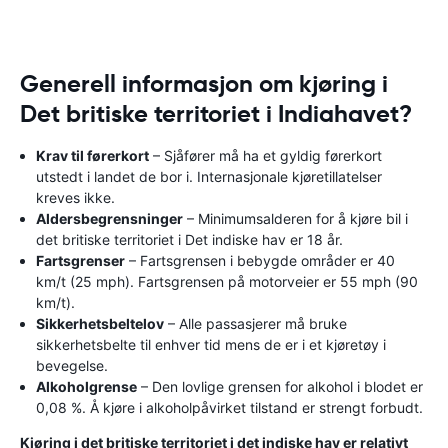
Generell informasjon om kjøring i
Det britiske territoriet i Indiahavet?
Krav til førerkort
– Sjåfører må ha et gyldig førerkort
utstedt i landet de bor i. Internasjonale kjøretillatelser
kreves ikke.
Aldersbegrensninger
– Minimumsalderen for å kjøre bil i
det britiske territoriet i Det indiske hav er 18 år.
Fartsgrenser
– Fartsgrensen i bebygde områder er 40
km/t (25 mph). Fartsgrensen på motorveier er 55 mph (90
km/t).
Sikkerhetsbeltelov
– Alle passasjerer må bruke
sikkerhetsbelte til enhver tid mens de er i et kjøretøy i
bevegelse.
Alkoholgrense
– Den lovlige grensen for alkohol i blodet er
0,08 %. Å kjøre i alkoholpåvirket tilstand er strengt forbudt.
Kjøring i det britiske territoriet i det indiske hav er relativt