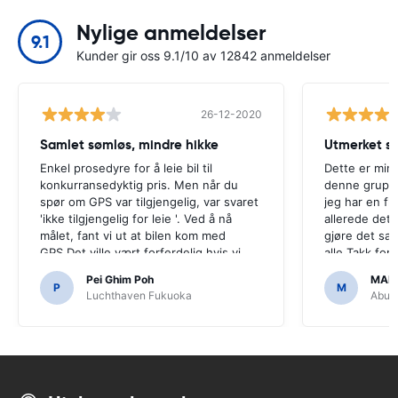
Nylige anmeldelser
9.1
Kunder gir oss 9.1/10 av 12842 anmeldelser
26-12-2020
Samlet sømløs, mindre hikke
Utmerket se
Enkel prosedyre for å leie bil til
Dette er min 
konkurransedyktig pris. Men når du
denne gruppe
spør om GPS var tilgjengelig, var svaret
jeg har en fl
'ikke tilgjengelig for leie '. Ved å nå
allerede det t
målet, fant vi ut at bilen kom med
gjøre det s
GPS.Det ville vært forferdelig hvis vi
alle.Takk for
hadde bestemt seg for å kjøpe en GPS
enkelt.
Pei Ghim Poh
MAI
som det var nødvendig å navigere
P
M
Luchthaven Fukuoka
Abu D
japanske veier.