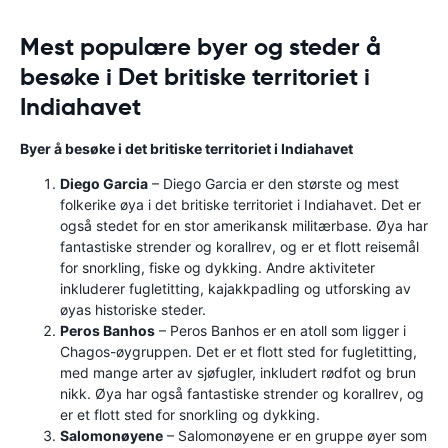
Mest populære byer og steder å
besøke i Det britiske territoriet i
Indiahavet
Byer å besøke i det britiske territoriet i Indiahavet
Diego Garcia
– Diego Garcia er den største og mest
folkerike øya i det britiske territoriet i Indiahavet. Det er
også stedet for en stor amerikansk militærbase. Øya har
fantastiske strender og korallrev, og er et flott reisemål
for snorkling, fiske og dykking. Andre aktiviteter
inkluderer fugletitting, kajakkpadling og utforsking av
øyas historiske steder.
Peros Banhos
– Peros Banhos er en atoll som ligger i
Chagos-øygruppen. Det er et flott sted for fugletitting,
med mange arter av sjøfugler, inkludert rødfot og brun
nikk. Øya har også fantastiske strender og korallrev, og
er et flott sted for snorkling og dykking.
Salomonøyene
– Salomonøyene er en gruppe øyer som