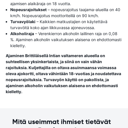
ajamisen alaikäraja on 18 vuotta.
Nopeusrajoitukset
– nopeusrajoitus taajama-alueilla on 40
km/h. Nopeusrajoitus moottoriteillä on 90 km/h.
Turvavyölaki
– Kaikkien matkustajien on käytettävä
turvavöitä koko ajan liikkuvassa ajoneuvossa.
Alkoholiraja
– Verenkierron alkoholin laillinen raja on 0,08
%. Ajaminen alkoholin vaikutuksen alaisena on ehdottomasti
kielletty.
Ajaminen Brittiläisellä Intian valtameren alueella on
suhteellisen yksinkertaista, ja siinä on vain vähän
rajoituksia. Kuljettajilla on oltava asuinmaansa voimassa
oleva ajokortti, oltava vähintään 18-vuotias ja noudatettava
nopeusrajoituksia. Turvavyön käyttö on pakollista, ja
ajaminen alkoholin vaikutuksen alaisena on ehdottomasti
kielletty.
Mitä useimmat ihmiset tietävät