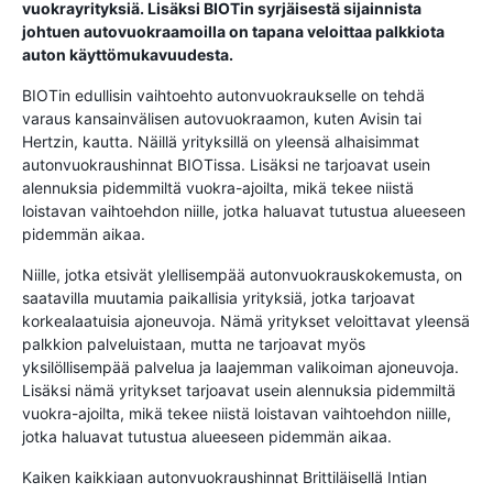
vuokrayrityksiä. Lisäksi BIOTin syrjäisestä sijainnista
johtuen autovuokraamoilla on tapana veloittaa palkkiota
auton käyttömukavuudesta.
BIOTin edullisin vaihtoehto autonvuokraukselle on tehdä
varaus kansainvälisen autovuokraamon, kuten Avisin tai
Hertzin, kautta. Näillä yrityksillä on yleensä alhaisimmat
autonvuokraushinnat BIOTissa. Lisäksi ne tarjoavat usein
alennuksia pidemmiltä vuokra-ajoilta, mikä tekee niistä
loistavan vaihtoehdon niille, jotka haluavat tutustua alueeseen
pidemmän aikaa.
Niille, jotka etsivät ylellisempää autonvuokrauskokemusta, on
saatavilla muutamia paikallisia yrityksiä, jotka tarjoavat
korkealaatuisia ajoneuvoja. Nämä yritykset veloittavat yleensä
palkkion palveluistaan, mutta ne tarjoavat myös
yksilöllisempää palvelua ja laajemman valikoiman ajoneuvoja.
Lisäksi nämä yritykset tarjoavat usein alennuksia pidemmiltä
vuokra-ajoilta, mikä tekee niistä loistavan vaihtoehdon niille,
jotka haluavat tutustua alueeseen pidemmän aikaa.
Kaiken kaikkiaan autonvuokraushinnat Brittiläisellä Intian