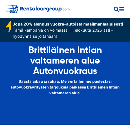
Jopa 20% alennus vuokra-autoista maailmanlaajuisesti
Tämä kampanja on voimassa 11. elokuuta 2026 asti -
hyödynnä se jo tänään!
Brittiläinen Intian
valtameren alue
Autonvuokraus
Säästä aikaa ja rahaa. Me vertailemme puolestasi
autovuokrayritysten tarjouksia paikassa Brittiläinen Intian
valtameren alue.