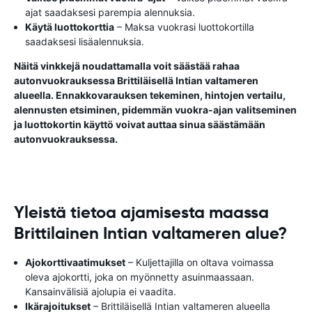
ajat saadaksesi parempia alennuksia.
Käytä luottokorttia
– Maksa vuokrasi luottokortilla
saadaksesi lisäalennuksia.
Näitä vinkkejä noudattamalla voit säästää rahaa
autonvuokrauksessa Brittiläisellä Intian valtameren
alueella. Ennakkovarauksen tekeminen, hintojen vertailu,
alennusten etsiminen, pidemmän vuokra-ajan valitseminen
ja luottokortin käyttö voivat auttaa sinua säästämään
autonvuokrauksessa.
Yleistä tietoa ajamisesta maassa
Brittilainen Intian valtameren alue?
Ajokorttivaatimukset
– Kuljettajilla on oltava voimassa
oleva ajokortti, joka on myönnetty asuinmaassaan.
Kansainvälisiä ajolupia ei vaadita.
Ikärajoitukset
– Brittiläisellä Intian valtameren alueella