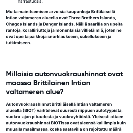
harrastuksia.
Muita mainitsemisen arvoisia kaupunkeja Brittiläisellä
Intian valtameren alueella ovat Three Brothers Islands,
Chagos Islands ja Danger Islands. Näillä saarilla on upeita
rantoja, koralliriuttoja ja monenlaisia ​​villieläimiä, joten ne
ovat upeita paikkoja snorklaukseen, sukellukseen ja
tutkimiseen.
Millaisia autonvuokraushinnat ovat
maassa Brittilainen Intian
valtameren alue?
Autonvuokraushinnat Brittiläisellä Intian valtameren
alueella (BIOT) vaihtelevat suuresti riippuen autotyypistä,
vuokra-ajan pituudesta ja vuokrayhtiöstä. Yleisesti ottaen
autonvuokraushinnat BIOTissa ovat yleensä kalliimpia kuin
muualla maailmassa, koska saatavilla on rajoitettu määrä