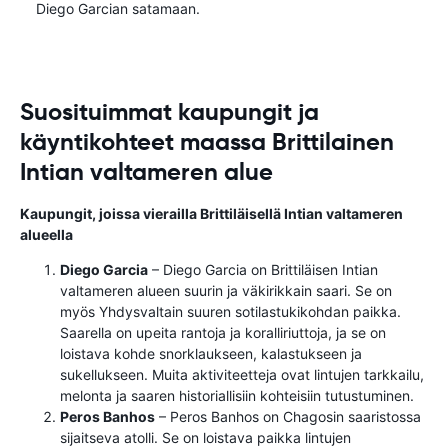
Diego Garcian satamaan.
Suosituimmat kaupungit ja
käyntikohteet maassa Brittilainen
Intian valtameren alue
Kaupungit, joissa vierailla Brittiläisellä Intian valtameren
alueella
Diego Garcia
– Diego Garcia on Brittiläisen Intian
valtameren alueen suurin ja väkirikkain saari. Se on
myös Yhdysvaltain suuren sotilastukikohdan paikka.
Saarella on upeita rantoja ja koralliriuttoja, ja se on
loistava kohde snorklaukseen, kalastukseen ja
sukellukseen. Muita aktiviteetteja ovat lintujen tarkkailu,
melonta ja saaren historiallisiin kohteisiin tutustuminen.
Peros Banhos
– Peros Banhos on Chagosin saaristossa
sijaitseva atolli. Se on loistava paikka lintujen