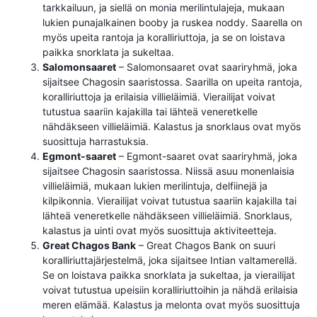
tarkkailuun, ja siellä on monia merilintulajeja, mukaan
lukien punajalkainen booby ja ruskea noddy. Saarella on
myös upeita rantoja ja koralliriuttoja, ja se on loistava
paikka snorklata ja sukeltaa.
Salomonsaaret
– Salomonsaaret ovat saariryhmä, joka
sijaitsee Chagosin saaristossa. Saarilla on upeita rantoja,
koralliriuttoja ja erilaisia ​​villieläimiä. Vierailijat voivat
tutustua saariin kajakilla tai lähteä veneretkelle
nähdäkseen villieläimiä. Kalastus ja snorklaus ovat myös
suosittuja harrastuksia.
Egmont-saaret
– Egmont-saaret ovat saariryhmä, joka
sijaitsee Chagosin saaristossa. Niissä asuu monenlaisia ​​
villieläimiä, mukaan lukien merilintuja, delfiinejä ja
kilpikonnia. Vierailijat voivat tutustua saariin kajakilla tai
lähteä veneretkelle nähdäkseen villieläimiä. Snorklaus,
kalastus ja uinti ovat myös suosittuja aktiviteetteja.
Great Chagos Bank
– Great Chagos Bank on suuri
koralliriuttajärjestelmä, joka sijaitsee Intian valtamerellä.
Se on loistava paikka snorklata ja sukeltaa, ja vierailijat
voivat tutustua upeisiin koralliriuttoihin ja nähdä erilaisia ​​
meren elämää. Kalastus ja melonta ovat myös suosittuja