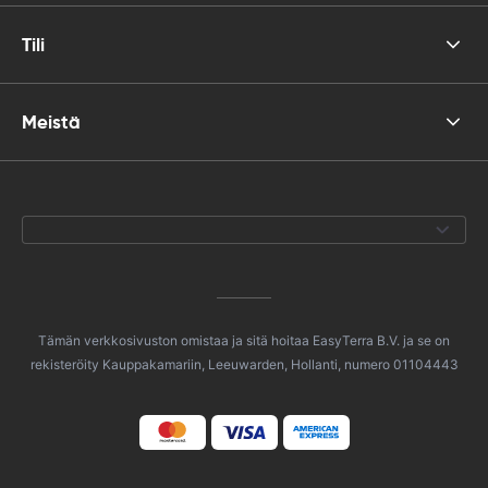
Tili
Meistä
Tämän verkkosivuston omistaa ja sitä hoitaa EasyTerra B.V. ja se on
rekisteröity Kauppakamariin, Leeuwarden, Hollanti, numero 01104443