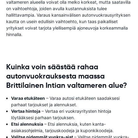
valtameren alueella voivat olla melko korkeat, mutta saatavilla
on vaihtoehtoja, joiden avulla kustannuksista tulee
hallittavampia. Varaus kansainvälisen autonvuokrausyrityksen
kautta on usein edullisin vaihtoehto, kun taas paikalliset
yritykset voivat tarjota ylellisempiä ajoneuvoja korkeammalla
hinnalla.
Kuinka voin säästää rahaa
autonvuokrauksesta maassa
Brittilainen Intian valtameren alue?
Varaa etukäteen
– Varaa autosi etukäteen saadaksesi
parhaat tarjoukset ja alennukset.
Vertaa hintoja
– Vertaa eri vuokrayritysten hintoja
löytääksesi parhaan tarjouksen.
Etsi alennuksia
– Etsi alennuksia, kuten kanta-
asiakasohjelmia, tarjouskoodeja ja kuponkikoodeja.
Valitse pidemmät vuokra-ajat
– Valitse pidemmät vuokra-