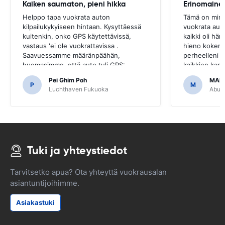
Kaiken saumaton, pieni hikka
Erinomaine
Helppo tapa vuokrata auton
Tämä on minu
kilpailukykyiseen hintaan. Kysyttäessä
vuokrata aut
kuitenkin, onko GPS käytettävissä,
kaikki oli hä
vastaus 'ei ole vuokrattavissa .
hieno kokemu
Saavuessamme määränpäähän,
perheelleni j
huomasimme, että auto tuli GPS:
kaikkien kanss
llä.Olisi ollut kauheaa, jos olisimme
kohtuuhintais
Pei Ghim Poh
MAI
päättäneet ostaa GPS, koska se oli
P
M
Luchthaven Fukuoka
Abu D
välttämätöntä liikkua japanilaisilla teillä.
Tuki ja yhteystiedot
Tarvitsetko apua? Ota yhteyttä vuokrausalan
asiantuntijoihimme.
Asiakastuki