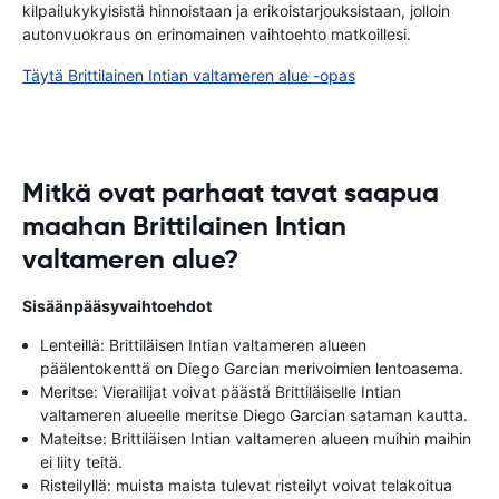
kilpailukykyisistä hinnoistaan ​​ja erikoistarjouksistaan, jolloin
autonvuokraus on erinomainen vaihtoehto matkoillesi.
Täytä Brittilainen Intian valtameren alue -opas
Mitkä ovat parhaat tavat saapua
maahan Brittilainen Intian
valtameren alue?
Sisäänpääsyvaihtoehdot
Lenteillä: Brittiläisen Intian valtameren alueen
päälentokenttä on Diego Garcian merivoimien lentoasema.
Meritse: Vierailijat voivat päästä Brittiläiselle Intian
valtameren alueelle meritse Diego Garcian sataman kautta.
Mateitse: Brittiläisen Intian valtameren alueen muihin maihin
ei liity teitä.
Risteilyllä: muista maista tulevat risteilyt voivat telakoitua