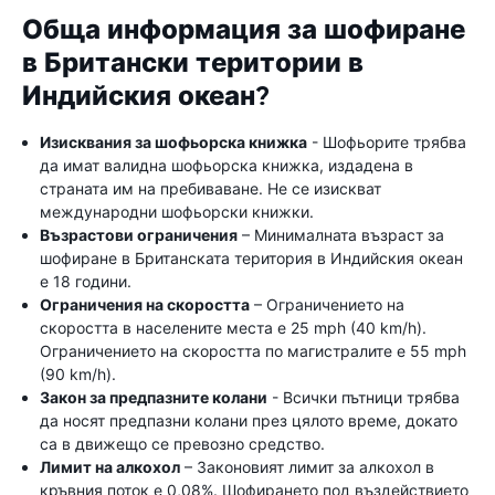
Обща информация за шофиране
в Британски територии в
Индийския океан?
Изисквания за шофьорска книжка
- Шофьорите трябва
да имат валидна шофьорска книжка, издадена в
страната им на пребиваване. Не се изискват
международни шофьорски книжки.
Възрастови ограничения
– Минималната възраст за
шофиране в Британската територия в Индийския океан
е 18 години.
Ограничения на скоростта
– Ограничението на
скоростта в населените места е 25 mph (40 km/h).
Ограничението на скоростта по магистралите е 55 mph
(90 km/h).
Закон за предпазните колани
- Всички пътници трябва
да носят предпазни колани през цялото време, докато
са в движещо се превозно средство.
Лимит на алкохол
– Законовият лимит за алкохол в
кръвния поток е 0,08%. Шофирането под въздействието