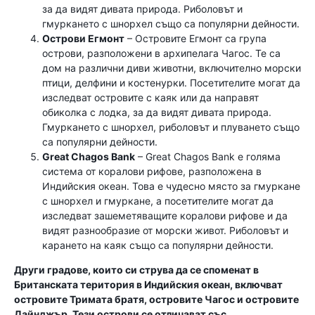
за да видят дивата природа. Риболовът и
гмуркането с шнорхел също са популярни дейности.
Острови Егмонт
– Островите Егмонт са група
острови, разположени в архипелага Чагос. Те са
дом на различни диви животни, включително морски
птици, делфини и костенурки. Посетителите могат да
изследват островите с каяк или да направят
обиколка с лодка, за да видят дивата природа.
Гмуркането с шнорхел, риболовът и плуването също
са популярни дейности.
Great Chagos Bank
– Great Chagos Bank е голяма
система от коралови рифове, разположена в
Индийския океан. Това е чудесно място за гмуркане
с шнорхел и гмуркане, а посетителите могат да
изследват зашеметяващите коралови рифове и да
видят разнообразие от морски живот. Риболовът и
карането на каяк също са популярни дейности.
Други градове, които си струва да се споменат в
Британската територия в Индийския океан, включват
островите Тримата братя, островите Чагос и островите
Дайнджър. Тези острови се отличават със