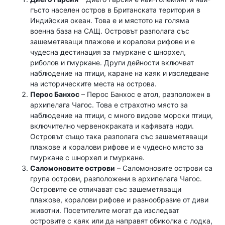
гъсто населен остров в Британската територия в
Индийския океан. Това е и мястото на голяма
военна база на САЩ. Островът разполага със
зашеметяващи плажове и коралови рифове и е
чудесна дестинация за гмуркане с шнорхел,
риболов и гмуркане. Други дейности включват
наблюдение на птици, каране на каяк и изследване
на историческите места на острова.
Перос Банхос
– Перос Банхос е атол, разположен в
архипелага Чагос. Това е страхотно място за
наблюдение на птици, с много видове морски птици,
включително червенокраката и кафявата ноди.
Островът също така разполага със зашеметяващи
плажове и коралови рифове и е чудесно място за
гмуркане с шнорхел и гмуркане.
Саломоновите острови
– Саломоновите острови са
група острови, разположени в архипелага Чагос.
Островите се отличават със зашеметяващи
плажове, коралови рифове и разнообразие от диви
животни. Посетителите могат да изследват
островите с каяк или да направят обиколка с лодка,