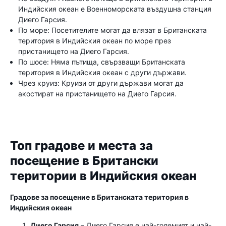
Индийския океан е Военноморската въздушна станция
Диего Гарсия.
По море: Посетителите могат да влязат в Британската
територия в Индийския океан по море през
пристанището на Диего Гарсия.
По шосе: Няма пътища, свързващи Британската
територия в Индийския океан с други държави.
Чрез круиз: Круизи от други държави могат да
акостират на пристанището на Диего Гарсия.
Топ градове и места за
посещение в Британски
територии в Индийския океан
Градове за посещение в Британската територия в
Индийския океан
Диего Гарсия
– Диего Гарсия е най-големият и най-