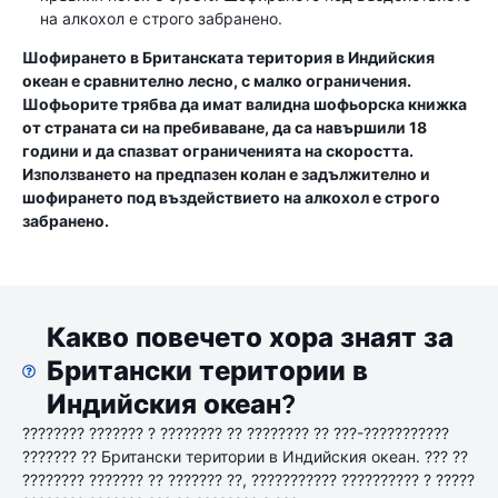
на алкохол е строго забранено.
Шофирането в Британската територия в Индийския
океан е сравнително лесно, с малко ограничения.
Шофьорите трябва да имат валидна шофьорска книжка
от страната си на пребиваване, да са навършили 18
години и да спазват ограниченията на скоростта.
Използването на предпазен колан е задължително и
шофирането под въздействието на алкохол е строго
забранено.
Какво повечето хора знаят за
Британски територии в
Индийския океан?
???????? ??????? ? ???????? ?? ???????? ?? ???-???????????
??????? ?? Британски територии в Индийския океан. ??? ??
???????? ??????? ?? ??????? ??, ??????????? ?????????? ? ?????