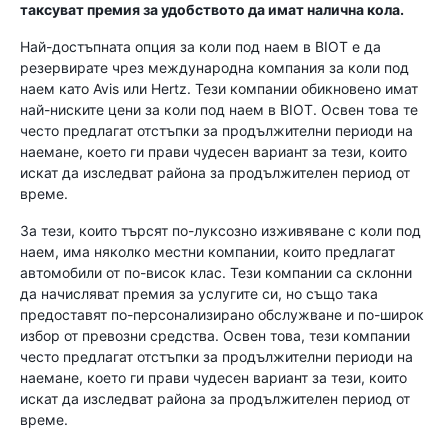
таксуват премия за удобството да имат налична кола.
Най-достъпната опция за коли под наем в BIOT е да
резервирате чрез международна компания за коли под
наем като Avis или Hertz. Тези компании обикновено имат
най-ниските цени за коли под наем в BIOT. Освен това те
често предлагат отстъпки за продължителни периоди на
наемане, което ги прави чудесен вариант за тези, които
искат да изследват района за продължителен период от
време.
За тези, които търсят по-луксозно изживяване с коли под
наем, има няколко местни компании, които предлагат
автомобили от по-висок клас. Тези компании са склонни
да начисляват премия за услугите си, но също така
предоставят по-персонализирано обслужване и по-широк
избор от превозни средства. Освен това, тези компании
често предлагат отстъпки за продължителни периоди на
наемане, което ги прави чудесен вариант за тези, които
искат да изследват района за продължителен период от
време.