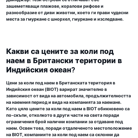
зашеметяващи плажове, коралови рифове и
разнообразие от диви животни, което ги прави чудесни
места за гмуркане с шнорхел, гмуркане и изследване.
Какви са цените за коли под
наем в Британски територии в
Индийския океан?
Цени за коли под наем в Британската територия в
Индийския океан (BIOT) варират значително в
зависимост от вида на автомобила, продължителността
на наемния период и вида на компанията за наемане.
Като цяло цените за коли под наем в BIOT обикновено са
по-скъпи, отколкото в други части на света поради
ограничения брой налични компании за отдаване под
наем. Освен това, поради отдалеченото местоположение
на BIOT, компаниите за коли под наем са склонни да