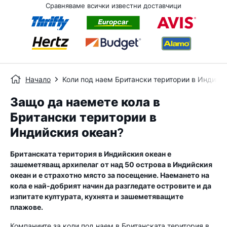
Сравняваме всички известни доставчици
Начало
Коли под наем Британски територии в Индийс
Защо да наемете кола в
Британски територии в
Индийския океан?
Британската територия в Индийския океан е
зашеметяващ архипелаг от над 50 острова в Индийския
океан и е страхотно място за посещение. Наемането на
кола е най-добрият начин да разгледате островите и да
изпитате културата, кухнята и зашеметяващите
плажове.
Компаниите за коли под наем в Британската територия в