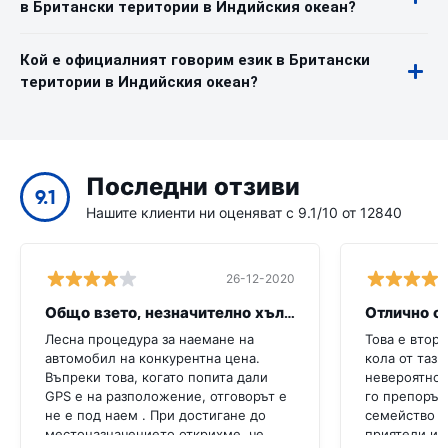
в Британски територии в Индийския океан?
Кой е официалният говорим език в Британски
територии в Индийския океан?
Последни отзиви
9.1
Нашите клиенти ни оценяват с 9.1/10 от 12840
26-12-2020
Общо взето, незначително хълцане
Отлично о
Лесна процедура за наемане на
Това е втори
автомобил на конкурентна цена.
кола от тази
Въпреки това, когато попита дали
невероятно,
GPS е на разположение, отговорът е
го препоръч
не е под наем . При достигане до
семейство и
местоназначението открихме, че
приятели и 