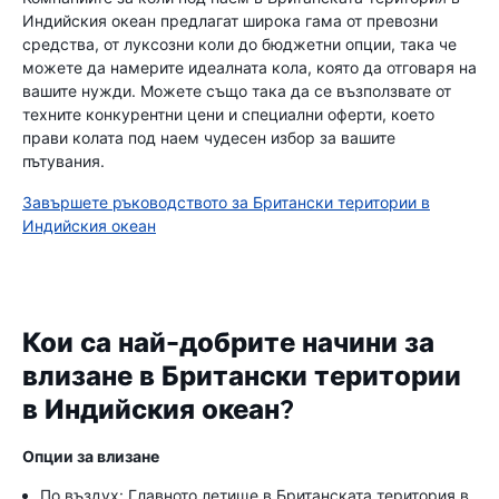
Индийския океан предлагат широка гама от превозни
средства, от луксозни коли до бюджетни опции, така че
можете да намерите идеалната кола, която да отговаря на
вашите нужди. Можете също така да се възползвате от
техните конкурентни цени и специални оферти, което
прави колата под наем чудесен избор за вашите
пътувания.
Завършете ръководството за Британски територии в
Индийския океан
Кои са най-добрите начини за
влизане в Британски територии
в Индийския океан?
Опции за влизане
По въздух: Главното летище в Британската територия в