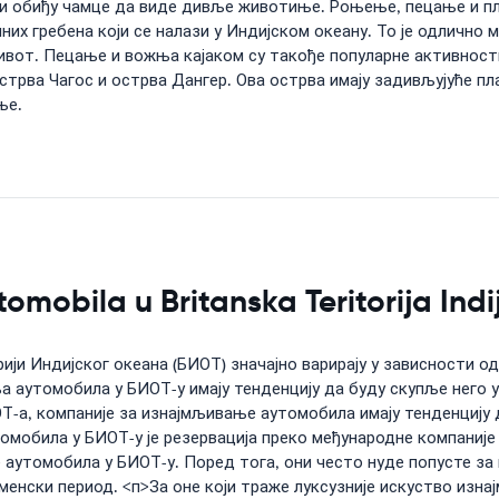
ли обиђу чамце да виде дивље животиње. Роњење, пецање и пл
лних гребена који се налази у Индијском океану. То је одличн
ивот. Пецање и вожња кајаком су такође популарне активност
острва Чагос и острва Дангер. Ова острва имају задивљујуће п
ње.
tomobila u Britanska Teritorija In
ји Индијског океана (БИОТ) значајно варирају у зависности о
 аутомобила у БИОТ-у имају тенденцију да буду скупље него у
Т-а, компаније за изнајмљивање аутомобила имају тенденцију 
омобила у БИОТ-у је резервација преко међународне компаније
е аутомобила у БИОТ-у. Поред тога, они често нуде попусте з
еменски период. <п>За оне који траже луксузније искуство из