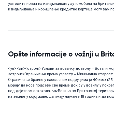
уштедите новац на изнајмљивању аутомобила на Британско
изнајмљивања и коришћење кредитне картице могу вам п
Opšte informacije o vožnji u Bri
<ул> <ли><стронг>Услови за возачку дозволу – Возачи мор
<стронг>Ограничења према узрасту – Минимална старост з
Ограничење брзине у насељеним подручјима је 40 км/х (25 
морају да носе појасеве све време док су у возилу у пок
под дејством алкохола. <п>Вожња по Британској териториј
из земље у којој живе, да имају најмање 18 година и да п