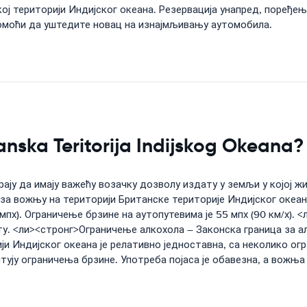
ј територији Индијског океана. Резервација унапред, поређе
омоћи да уштедите новац на изнајмљивању аутомобила.
tanska Teritorija Indijskog Okeana?
ају да имају важећу возачку дозволу издату у земљи у којој ж
а вожњу на територији Британске територије Индијског океана
мпх). Ограничење брзине на аутопутевима је 55 мпх (90 км/х).
рету. <ли><стронг>Ограничење алкохола – Законска граница за 
и Индијског океана је релативно једноставна, са неколико ог
оштују ограничења брзине. Употреба појаса је обавезна, а вожњ