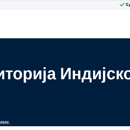
О
торија Индијско
име.