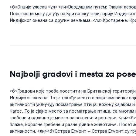
<б>Опције уласка <ул> <ли>Ваздушним путем: Главни аерод
Посетиоци могу да уђу на Британску територију Индијског 
Индијског океана са другим земљама. <ли>Крстарење: Крс
Najbolji gradovi i mesta za pose
<б>Градови које треба посетити на Британској територији 
Индијског океана. То је такође место велике америчке во
активности укључују посматрање птица, вожњу кајаком и 
Чагос. То је сјајно место за посматрање птица, са многи
гребене и одлично је место за роњење и роњење. <ли><б>С
плаже, коралне гребене и разне дивље животиње. Посети
активности. <ли><б>Острва Егмонт – Острва Егмонт су гр