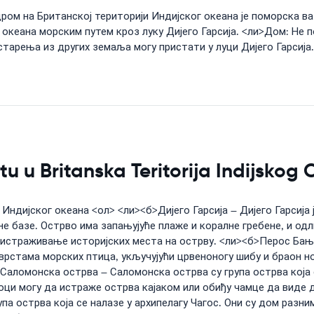
ром на Британској територији Индијског океана је поморска в
океана морским путем кроз луку Дијего Гарсија. <ли>Дом: Не по
тарења из других земаља могу пристати у луци Дијего Гарсија.
tu u Britanska Teritorija Indijskog
Индијског океана <ол> <ли><б>Дијего Гарсија – Дијего Гарсија ј
јне базе. Острво има запањујуће плаже и коралне гребене, и о
истраживање историјских места на острву. <ли><б>Перос Бањос
м врстама морских птица, укључујући црвеноногу шибу и браон 
аломонска острва – Саломонска острва су група острва која с
оци могу да истраже острва кајаком или обиђу чамце да вид
упа острва која се налазе у архипелагу Чагос. Они су дом раз