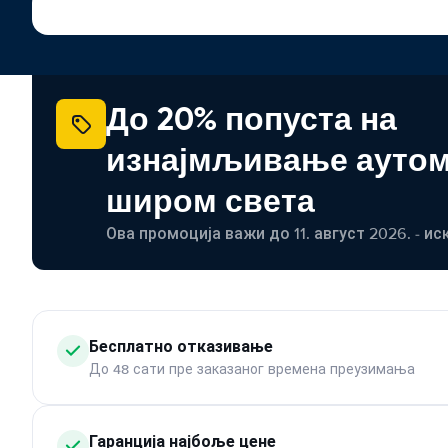
До 20% попуста на
изнајмљивање ауто
широм света
Ова промоција важи до 11. август 2026. - ис
Бесплатно отказивање
До 48 сати пре заказаног времена преузимања
Гаранција најбоље цене