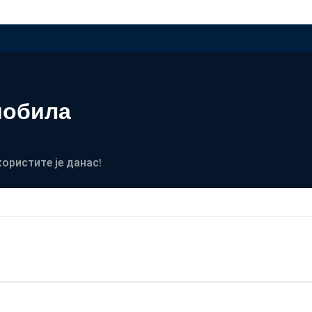
мобила
користите је данас!