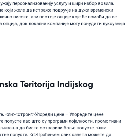
ружају персонализованију услугу и шири избор возила.
е који желе да истраже подручје на дужи временски
чно високе, али постоје опције које ће помоћи да се
 опција, док локалне компаније могу понудити луксузнија
ka Teritorija Indijskog
те. <ли><стронг>Упореди цене – Упоредите цене
е попусте као што су програми лојалности, промотивни
мљивања да бисте остварили боље попусте. <ли>
атне попусте. <п>Праћењем ових савета можете да