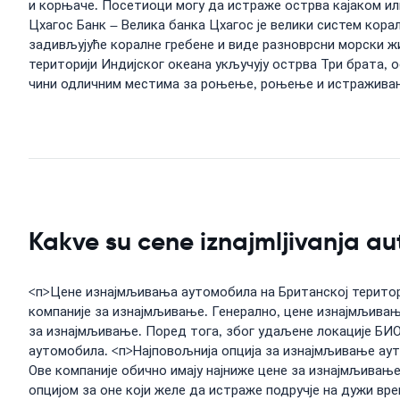
и корњаче. Посетиоци могу да истраже острва кајаком и
Цхагос Банк – Велика банка Цхагос је велики систем кора
задивљујуће коралне гребене и виде разноврсни морски ж
територији Индијског океана укључују острва Три брата, 
чини одличним местима за роњење, роњење и истражива
Kakve su cene iznajmljivanja au
<п>Цене изнајмљивања аутомобила на Британској територи
компаније за изнајмљивање. Генерално, цене изнајмљивања
за изнајмљивање. Поред тога, због удаљене локације БИО
аутомобила. <п>Најповољнија опција за изнајмљивање аут
Ове компаније обично имају најниже цене за изнајмљивањ
опцијом за оне који желе да истраже подручје на дужи вр