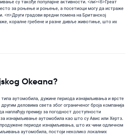
ивање су такође популарне активности. <ли><б>Греат
о место за роњење и роњење, а посетиоци могу да истраже
и. <п>Други градови вредни помена на Британској
лаже, коралне гребене и разне дивље животиње, што их
dijskog Okeana?
д типа аутомобила, дужине периода изнајмљивања и врсте
 другим деловима света због ограниченог броја компанија
да наплаћују премију за погодност доступности
 за изнајмљивање аутомобила као што су Авис или Хертз.
а продужене периоде изнајмљивања, што их чини одличном
најмљивања аутомобила, постоји неколико локалних