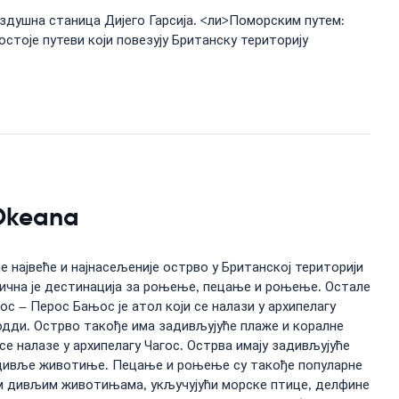
аздушна станица Дијего Гарсија. <ли>Поморским путем:
стоје путеви који повезују Британску територију
 Okeana
е највеће и најнасељеније острво у Британској територији
длична је дестинација за роњење, пецање и роњење. Остале
 – Перос Бањос је атол који се налази у архипелагу
нодди. Острво такође има задивљујуће плаже и коралне
е налазе у архипелагу Чагос. Острва имају задивљујуће
е дивље животиње. Пецање и роњење су такође популарне
ним дивљим животињама, укључујући морске птице, делфине