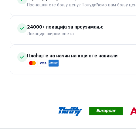
Пронашли сте бољу цену? Понудићемо вам бољу цен
24000+ локација за преузимање
Локације широм света
Плаћајте на начин на који сте навикли