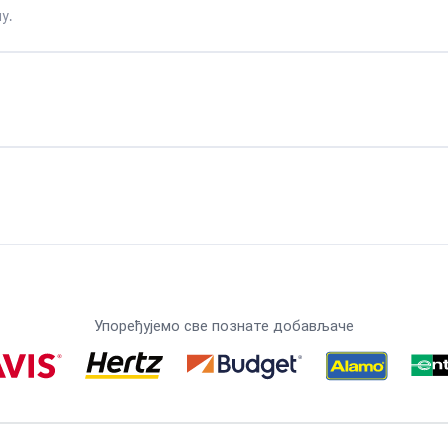
у.
Упоређујемо све познате добављаче