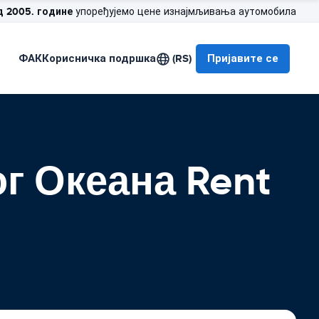
д 2005. године
упоређујемо цене изнајмљивања аутомобила
ФАК
Корисничка подршка
(RS)
Пријавите се
г Океана Rent