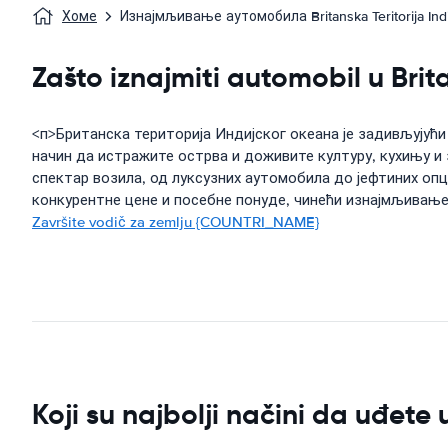
Хоме
Изнајмљивање аутомобила Britanska Teritorija Ind
Zašto iznajmiti automobil u Brit
<п>Британска територија Индијског океана је задивљујући
начин да истражите острва и доживите културу, кухињу и
спектар возила, од луксузних аутомобила до јефтиних оп
конкурентне цене и посебне понуде, чинећи изнајмљивањ
Završite vodič za zemlju {COUNTRI_NAME}
Koji su najbolji načini da uđete