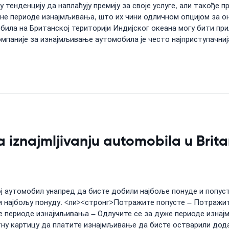
у тенденцију да наплаћују премију за своје услуге, али такође п
ене периоде изнајмљивања, што их чини одличном опцијом за он
ла на Британској територији Индијског океана могу бити прили
паније за изнајмљивање аутомобила је често најприступачнија
znajmljivanju automobila u Britans
ој аутомобил унапред да бисте добили најбоље понуде и попус
и најбољу понуду. <ли><стронг>Потражите попусте – Потражит
же периоде изнајмљивања – Одлучите се за дуже периоде изнај
ну картицу да платите изнајмљивање да бисте остварили дод