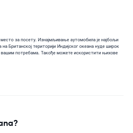
је место за посету. Изнајмљивање аутомобила је најбољи
 на Британској територији Индијског океана нуде широк
ра вашим потребама. Такође можете искористити њихове
eana?