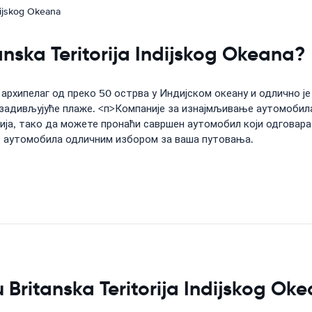
ijskog Okeana
anska Teritorija Indijskog Okeana?
 архипелаг од преко 50 острва у Индијском океану и одлично 
 задивљујуће плаже. <п>Компаније за изнајмљивање аутомобила
ција, тако да можете пронаћи савршен аутомобил који одгова
е аутомобила одличним избором за ваша путовања.
 u Britanska Teritorija Indijskog Ok