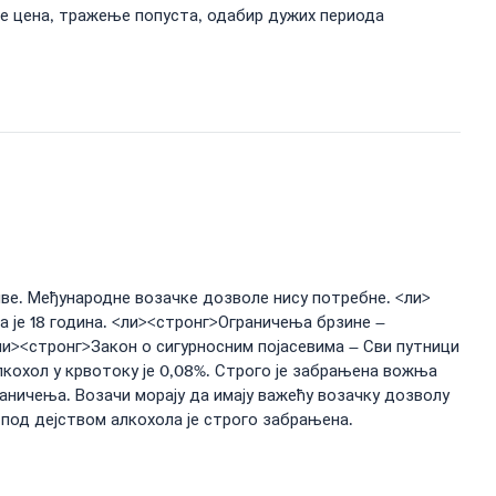
ње цена, тражење попуста, одабир дужих периода
иве. Међународне возачке дозволе нису потребне. <ли>
 је 18 година. <ли><стронг>Ограничења брзине –
 <ли><стронг>Закон о сигурносним појасевима – Сви путници
алкохол у крвотоку је 0,08%. Строго је забрањена вожња
раничења. Возачи морају да имају важећу возачку дозволу
а под дејством алкохола је строго забрањена.