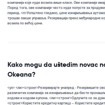
компанија које нуде возила више класе. Ове компаније имај
Поред тога, ове компаније често нуде попусте за продуж
период. <п>Уопштено гледано, цене изнајмљивања аутомоби
трошак лакше управља. Резервација преко међународне ком
возила по већој цени.
Kako mogu da uštedim novac na i
Okeana?
<ул> <ли><стронг>Резервирајте унапред - Резервишите св
различитих компанија за изнајмљивање да бисте пронашл
кодови и кодови купона. <ли><стронг>Одлучите се за ду
<стронг>Користите кредитну картицу – Користите кредит