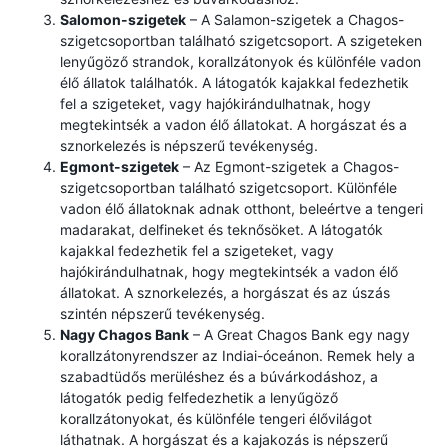
Salomon-szigetek
– A Salamon-szigetek a Chagos-
szigetcsoportban található szigetcsoport. A szigeteken
lenyűgöző strandok, korallzátonyok és különféle vadon
élő állatok találhatók. A látogatók kajakkal fedezhetik
fel a szigeteket, vagy hajókirándulhatnak, hogy
megtekintsék a vadon élő állatokat. A horgászat és a
sznorkelezés is népszerű tevékenység.
Egmont-szigetek
– Az Egmont-szigetek a Chagos-
szigetcsoportban található szigetcsoport. Különféle
vadon élő állatoknak adnak otthont, beleértve a tengeri
madarakat, delfineket és teknősöket. A látogatók
kajakkal fedezhetik fel a szigeteket, vagy
hajókirándulhatnak, hogy megtekintsék a vadon élő
állatokat. A sznorkelezés, a horgászat és az úszás
szintén népszerű tevékenység.
Nagy Chagos Bank
– A Great Chagos Bank egy nagy
korallzátonyrendszer az Indiai-óceánon. Remek hely a
szabadtüdős merüléshez és a búvárkodáshoz, a
látogatók pedig felfedezhetik a lenyűgöző
korallzátonyokat, és különféle tengeri élővilágot
láthatnak. A horgászat és a kajakozás is népszerű