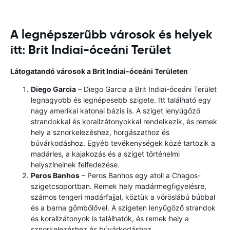
A legnépszerűbb városok és helyek
itt: Brit Indiai-óceáni Terület
Látogatandó városok a Brit Indiai-óceáni Területen
Diego Garcia
– Diego Garcia a Brit Indiai-óceáni Terület
legnagyobb és legnépesebb szigete. Itt található egy
nagy amerikai katonai bázis is. A sziget lenyűgöző
strandokkal és korallzátonyokkal rendelkezik, és remek
hely a sznorkelezéshez, horgászathoz és
búvárkodáshoz. Egyéb tevékenységek közé tartozik a
madárles, a kajakozás és a sziget történelmi
helyszíneinek felfedezése.
Peros Banhos
– Peros Banhos egy atoll a Chagos-
szigetcsoportban. Remek hely madármegfigyelésre,
számos tengeri madárfajjal, köztük a vöröslábú búbbal
és a barna gömbölővel. A szigeten lenyűgöző strandok
és korallzátonyok is találhatók, és remek hely a
sznorkelezéshez és búvárkodáshoz.