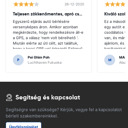
26-12-2020
Teljesen zökkenőmentes, apró csuklás
Kiváló szol
Egyszerű eljárás autó bérlésére
Ez a második
versenyképes áron. Amikor azonban
egy autót ez
megkérdezte, hogy rendelkezésre áll-e
csodálatos v
a GPS, a válasz 'nem volt bérelhető '.
van, és már 
Miután elérte az úti célt, azt találtuk,
ajánlom, és u
hogy a kocsi GPS-vel érkezett.Szörnyű
barátainkkal
lenne, ha úgy döntöttünk, hogy olyan
hogy megfize
Pei Ghim Poh
MAI
GPS-t vásárolunk, amire szükség van a
P
M
Luchthaven Fukuoka
Abu D
japán utak navigálásához.
Segítség és kapcsolat
Segítségre van szüksége? Kérjük, vegye fel a kapcsolatot
bérleti szakembereinkkel.
Ügyfélszolgálat