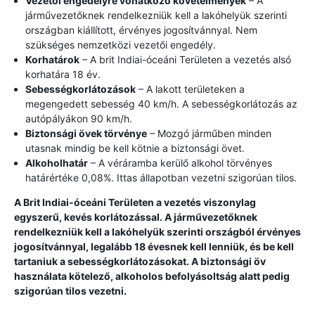
Vezetői engedélyre vonatkozó követelmények
– A
járművezetőknek rendelkezniük kell a lakóhelyük szerinti
országban kiállított, érvényes jogosítvánnyal. Nem
szükséges nemzetközi vezetői engedély.
Korhatárok
– A brit Indiai-óceáni Területen a vezetés alsó
korhatára 18 év.
Sebességkorlátozások
– A lakott területeken a
megengedett sebesség 40 km/h. A sebességkorlátozás az
autópályákon 90 km/h.
Biztonsági övek törvénye
– Mozgó járműben minden
utasnak mindig be kell kötnie a biztonsági övet.
Alkoholhatár
– A véráramba kerülő alkohol törvényes
határértéke 0,08%. Ittas állapotban vezetni szigorúan tilos.
A Brit Indiai-óceáni Területen a vezetés viszonylag
egyszerű, kevés korlátozással. A járművezetőknek
rendelkezniük kell a lakóhelyük szerinti országból érvényes
jogosítvánnyal, legalább 18 évesnek kell lenniük, és be kell
tartaniuk a sebességkorlátozásokat. A biztonsági öv
használata kötelező, alkoholos befolyásoltság alatt pedig
szigorúan tilos vezetni.