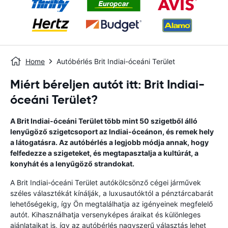
Home
Autóbérlés Brit Indiai-óceáni Terület
Miért béreljen autót itt: Brit Indiai-
óceáni Terület?
A Brit Indiai-óceáni Terület több mint 50 szigetből álló
lenyűgöző szigetcsoport az Indiai-óceánon, és remek hely
a látogatásra. Az autóbérlés a legjobb módja annak, hogy
felfedezze a szigeteket, és megtapasztalja a kultúrát, a
konyhát és a lenyűgöző strandokat.
A Brit Indiai-óceáni Terület autókölcsönző cégei járművek
széles választékát kínálják, a luxusautóktól a pénztárcabarát
lehetőségekig, így Ön megtalálhatja az igényeinek megfelelő
autót. Kihasználhatja versenyképes áraikat és különleges
ajánlataikat is, így az autóbérlés nagyszerű választás lehet