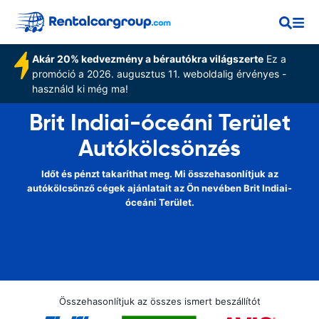
Akár 20% kedvezmény a bérautókra világszerte
Ez a
promóció a 2026. augusztus 11. weboldalig érvényes -
használd ki még ma!
Brit Indiai-óceáni Terület
Autókölcsönzés
Időt és pénzt takaríthat meg. Mi összehasonlítjuk az
autókölcsönző cégek ajánlatait az Ön nevében Brit Indiai-
óceáni Terület.
Összehasonlítjuk az összes ismert beszállítót