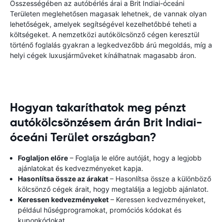
Összességében az autóbérlés árai a Brit Indiai-óceáni
Területen meglehetősen magasak lehetnek, de vannak olyan
lehetőségek, amelyek segítségével kezelhetőbbé teheti a
költségeket. A nemzetközi autókölcsönző cégen keresztül
történő foglalás gyakran a legkedvezőbb árú megoldás, míg a
helyi cégek luxusjárműveket kínálhatnak magasabb áron.
Hogyan takaríthatok meg pénzt
autókölcsönzésem árán Brit Indiai-
óceáni Terület országban?
Foglaljon előre
– Foglalja le előre autóját, hogy a legjobb
ajánlatokat és kedvezményeket kapja.
Hasonlítsa össze az árakat
– Hasonlítsa össze a különböző
kölcsönző cégek árait, hogy megtalálja a legjobb ajánlatot.
Keressen kedvezményeket
– Keressen kedvezményeket,
például hűségprogramokat, promóciós kódokat és
kuponkódokat.