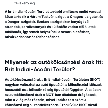
tevékenység.
A brit Indiai-óceáni Terület további említésre méltó városai
közé tartozik a Három Testvér-sziget, a Chagos-szigetek és
a Danger-szigetek. Ezeken a szigeteken lenyűgöző
strandok, korallzátonyok és különféle vadon élő állatok
találhatók, így remek helyszínek a sznorkelezéshez,
búvárkodáshoz és felfedezéshez.
Milyenek az autókölcsönzési árak itt:
Brit Indiai-óceáni Terület?
Autókölcsönzési árak a Brit Indiai-óceáni Területen (BIOT)
nagyban változhat az autó típusától, a kölcsönzési időszak
hosszától és a kölcsönző cég típusától függően. Általában
az autókölcsönző árak a BIOT-ban általában drágábbak,
mint a világ más részein, mivel korlátozott számú
kölcsönző cég áll rendelkezésre. Ezenkívül a BIOT távoli