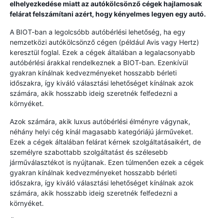
elhelyezkedése miatt az autókölcsönző cégek hajlamosak
felárat felszámítani azért, hogy kényelmes legyen egy autó.
A BIOT-ban a legolcsóbb autóbérlési lehetőség, ha egy
nemzetközi autókölcsönző cégen (például Avis vagy Hertz)
keresztül foglal. Ezek a cégek általában a legalacsonyabb
autóbérlési árakkal rendelkeznek a BIOT-ban. Ezenkívül
gyakran kínálnak kedvezményeket hosszabb bérleti
időszakra, így kiváló választási lehetőséget kínálnak azok
számára, akik hosszabb ideig szeretnék felfedezni a
környéket.
Azok számára, akik luxus autóbérlési élményre vágynak,
néhány helyi cég kínál magasabb kategóriájú járműveket.
Ezek a cégek általában felárat kérnek szolgáltatásaikért, de
személyre szabottabb szolgáltatást és szélesebb
járműválasztékot is nyújtanak. Ezen túlmenően ezek a cégek
gyakran kínálnak kedvezményeket hosszabb bérleti
időszakra, így kiváló választási lehetőséget kínálnak azok
számára, akik hosszabb ideig szeretnék felfedezni a
környéket.