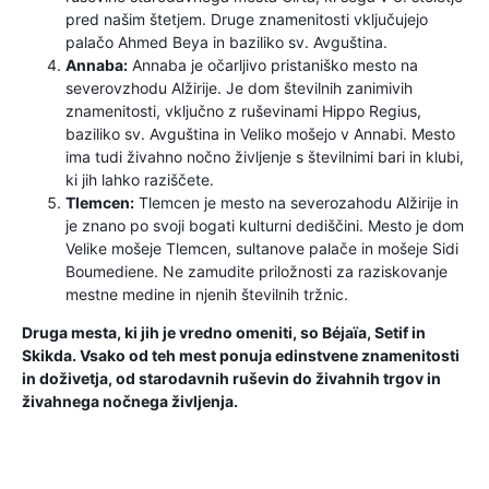
pred našim štetjem. Druge znamenitosti vključujejo
palačo Ahmed Beya in baziliko sv. Avguština.
Annaba:
Annaba je očarljivo pristaniško mesto na
severovzhodu Alžirije. Je dom številnih zanimivih
znamenitosti, vključno z ruševinami Hippo Regius,
baziliko sv. Avguština in Veliko mošejo v Annabi. Mesto
ima tudi živahno nočno življenje s številnimi bari in klubi,
ki jih lahko raziščete.
Tlemcen:
Tlemcen je mesto na severozahodu Alžirije in
je znano po svoji bogati kulturni dediščini. Mesto je dom
Velike mošeje Tlemcen, sultanove palače in mošeje Sidi
Boumediene. Ne zamudite priložnosti za raziskovanje
mestne medine in njenih številnih tržnic.
Druga mesta, ki jih je vredno omeniti, so Béjaïa, Setif in
Skikda. Vsako od teh mest ponuja edinstvene znamenitosti
in doživetja, od starodavnih ruševin do živahnih trgov in
živahnega nočnega življenja.