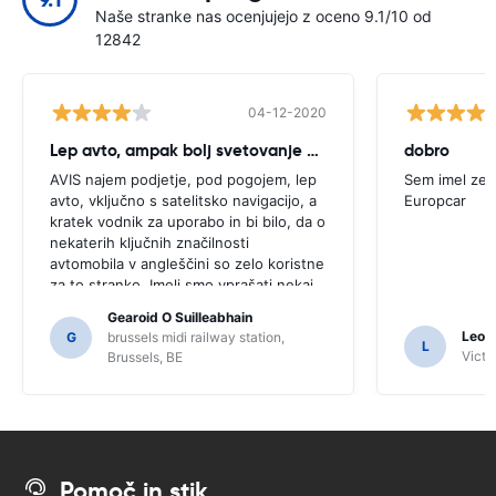
Naše stranke nas ocenjujejo z oceno 9.1/10 od
12842
04-12-2020
Lep avto, ampak bolj svetovanje potrebno
dobro
AVIS najem podjetje, pod pogojem, lep
Sem imel zel
avto, vključno s satelitsko navigacijo, a
Europcar
kratek vodnik za uporabo in bi bilo, da o
nekaterih ključnih značilnosti
avtomobila v angleščini so zelo koristne
za to stranko. Imeli smo vprašati nekaj
domačinov za usmerjanje in samo za, ki
Gearoid O Suilleabhain
jih morda ne bi pogruntal funkcije SAT
Leon
G
brussels midi railway station,
L
NAV.
Victor
Brussels, BE
Pomoč in stik