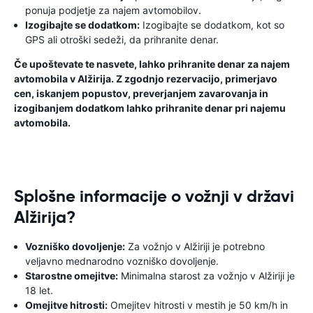
ponuja podjetje za najem avtomobilov.
Izogibajte se dodatkom:
Izogibajte se dodatkom, kot so
GPS ali otroški sedeži, da prihranite denar.
Če upoštevate te nasvete, lahko prihranite denar za najem
avtomobila v Alžirija. Z zgodnjo rezervacijo, primerjavo
cen, iskanjem popustov, preverjanjem zavarovanja in
izogibanjem dodatkom lahko prihranite denar pri najemu
avtomobila.
Splošne informacije o vožnji v državi
Alžirija?
Vozniško dovoljenje:
Za vožnjo v Alžiriji je potrebno
veljavno mednarodno vozniško dovoljenje.
Starostne omejitve:
Minimalna starost za vožnjo v Alžiriji je
18 let.
Omejitve hitrosti:
Omejitev hitrosti v mestih je 50 km/h in