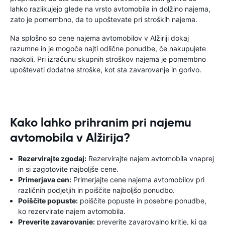
lahko razlikujejo glede na vrsto avtomobila in dolžino najema,
zato je pomembno, da to upoštevate pri stroških najema.
Na splošno so cene najema avtomobilov v Alžiriji dokaj
razumne in je mogoče najti odlične ponudbe, če nakupujete
naokoli. Pri izračunu skupnih stroškov najema je pomembno
upoštevati dodatne stroške, kot sta zavarovanje in gorivo.
Kako lahko prihranim pri najemu
avtomobila v Alžirija?
Rezervirajte zgodaj:
Rezervirajte najem avtomobila vnaprej
in si zagotovite najboljše cene.
Primerjava cen:
Primerjajte cene najema avtomobilov pri
različnih podjetjih in poiščite najboljšo ponudbo.
Poiščite popuste:
poiščite popuste in posebne ponudbe,
ko rezervirate najem avtomobila.
Preverite zavarovanje:
preverite zavarovalno kritje, ki ga