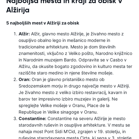
Najboljša mesta in kraji za obisk v
Alžirija
5 najboljših mest v Alžiriji za obisk
Alžir:
Alžir, glavno mesto Alžirije, je živahno mesto z
osupljivo obalno lego in mešanico moderne in
tradicionalne arhitekture. Mesto je dom številnih
znamenitosti, vključno z Veliko pošto, Narodno knjižnico
in Narodnim muzejem Bardo. Odpravite se v Casbo v
Alžiru, da okusite bogato zgodovino in kulturo mesta ter
raziščite staro medino in njene številne mošeje.
Oran:
Oran je glavno pristaniško mesto ob
Sredozemskem morju in drugo največje mesto v Alžiriji.
Je živahno mesto z veliko izbiro restavracij, kavarn in
barov ter impresivno izbiro muzejev in galerij. Ne
spreglejte Velike mošeje v Oranu, Place de la
Republique in Velike sinagoge v Oranu.
Constantine:
Constantine na severu Alžirije je mesto
starodavnih ruševin in osupljive arhitekture. V mestu se
nahaja most Pont Sidi M'Cid, zgrajen v 19. stoletju, in
ruševine starodavnega mesta Cirta, ki sega v 3. stoletje