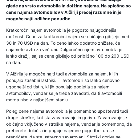
glede na vrsto avtomobila in dolžino najema. Na splošno so
cene najema avtomobilov v Alžiriji precej razumne in je
mogoče najti odlične ponudbe.
Kratkoročni najem avtomobila je pogosto najugodnejša
možnost. Cene za kratkoročni najem se običajno gibljejo med
30 in 70 USD na dan. To ceno lahko dodatno znižate, če
najamete avto za več dni. Dolgoročni najem avtomobila je
lahko dražji, saj se cene gibljejo od približno 100 do 200 USD
na dan.
V Alžirija je mogoče najti tudi avtomobile za najem, ki jih
ponujajo zasebni lastniki. Ti avtomobili so lahko cenovno
ugodnejši od tistih, ki jih ponujajo podjetja za najem
avtomobilov, vendar se je treba zavedati, da ti avtomobili
morda niso v najboljšem stanju.
Poleg cene najema avtomobila je pomembno upoštevati tudi
druge stroške, kot sta zavarovanje in gorivo. Zavarovanje je
običajno vključeno v stroške najema, vendar je pomembno, da
preberete določila in pogoje najemne pogodbe, da se
prepričate, da ste ustrezno zavarovani. Stroški goriva se