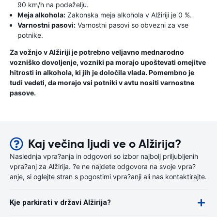
90 km/h na podeželju.
Meja alkohola:
Zakonska meja alkohola v Alžiriji je 0 %.
Varnostni pasovi:
Varnostni pasovi so obvezni za vse
potnike.
Za vožnjo v Alžiriji je potrebno veljavno mednarodno
vozniško dovoljenje, vozniki pa morajo upoštevati omejitve
hitrosti in alkohola, ki jih je določila vlada. Pomembno je
tudi vedeti, da morajo vsi potniki v avtu nositi varnostne
pasove.
Kaj večina ljudi ve o Alžirija?
Naslednja vpra?anja in odgovori so izbor najbolj priljubljenih
vpra?anj za Alžirija. ?e ne najdete odgovora na svoje vpra?
anje, si oglejte stran s pogostimi vpra?anji ali nas kontaktirajte.
Kje parkirati v državi Alžirija?