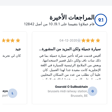
المراجعات الأخيرة
9.1
قام عملاؤنا بتقييمنا على 9.1/ 10 من أصل 12842
04-12-2020
سيارة جميلة ولكن المزيد من المشورة الل
جيد
أفيس قدمت شركة تأجير سيارة جميلة بما في
كان لي تجربة جي
ذلك سات ناف ولكن دليل قصير لاستخدامها،
وبعض من الملامح الرئيسية للسيارة في اللغة
الإنجليزية كانت مفيدة جدا لهذا العميل. كان
علينا أن نطلب من عدد من السكان المحليين
للحصول على التوجيه وفقط لذلك قد لا تكون
قد حددت وظائف سات ناف.
Gearoid O Suilleabhain
amaya
brussels midi railway station,
G
L
Airport
Brussels, BE