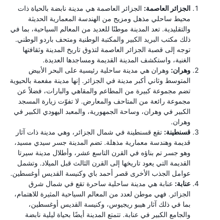
الجزائر العاصمة:
الجزائر العاصمة هي مدينة نابضة بالحياة ذات
محيط ساحلي مذهل ومزيج من الهندسة المعمارية الحديثة
والتقليدية. تعد المدينة موطنًا للعديد من المعالم السياحية، بما في
ذلك مكتب البريد الكبير والمكتبة الوطنية ومتحف باردو الوطني.
توجه إلى قصبة الجزائر العاصمة لتذوق تاريخ المدينة وثقافتها
الغنية، واستكشف المدينة القديمة ومساجدها العديدة.
وهران:
وهران هي مدينة ساحلية رئيسية على البحر الأبيض
المتوسط ​​وثاني أكبر مدينة في الجزائر. إنها مدينة مفعمة بالحيوية
تضم مجموعة كبيرة من المطاعم والمقاهي والبارات، فضلاً عن
مجموعة رائعة من المتاحف والمعارض. لا تفوّت زيارة المسجد
الكبير في وهران، وساحة الجمهورية، والمعبد اليهودي الكبير في
وهران.
قسنطينة:
تقع قسنطينة في شمال الجزائر، وهي مدينة ذات آثار
قديمة وهندسة معمارية مذهلة. تضم المدينة جسر سيدي مسيد،
وهو جسر تم بناؤه في القرن التاسع عشر، وأطلال مدينة سيرتا
القديمة التي يعود تاريخها إلى القرن الثالث قبل الميلاد. وتشمل
عوامل الجذب الأخرى قصر أحمد باي وكنيسة القديس أوغسطين.
عنابة:
عنابة هي مدينة ساحلية ساحرة تقع في شمال شرق
الجزائر. فهي موطن لعدد من المعالم السياحية المثيرة للاهتمام،
بما في ذلك آثار هيبو ريجيوس، وكنيسة القديس أوغسطين،
والجامع الكبير في عنابة. تتمتع المدينة أيضًا بحياة ليلية نابضة