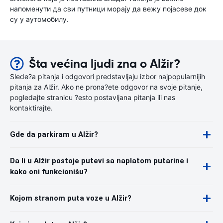
напоменути да сви путници морају да вежу појасеве док
су у аутомобилу.
Šta većina ljudi zna o Alžir?
Slede?a pitanja i odgovori predstavljaju izbor najpopularnijih
pitanja za Alžir. Ako ne prona?ete odgovor na svoje pitanje,
pogledajte stranicu ?esto postavljana pitanja ili nas
kontaktirajte.
Gde da parkiram u Alžir?
Da li u Alžir postoje putevi sa naplatom putarine i
kako oni funkcionišu?
Kojom stranom puta voze u Alžir?