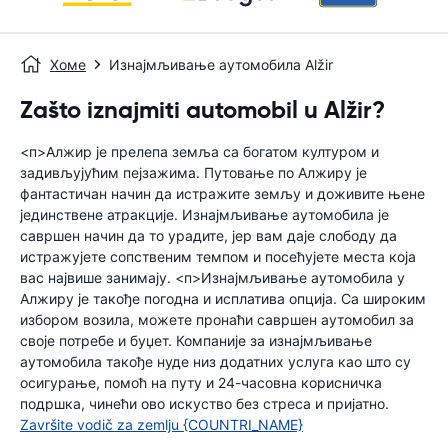
Хоме
Изнајмљивање аутомобила Alžir
Zašto iznajmiti automobil u Alžir?
<п>Алжир је прелепа земља са богатом културом и
задивљујућим пејзажима. Путовање по Алжиру је
фантастичан начин да истражите земљу и доживите њене
јединствене атракције. Изнајмљивање аутомобила је
савршен начин да то урадите, јер вам даје слободу да
истражујете сопственим темпом и посећујете места која
вас највише занимају. <п>Изнајмљивање аутомобила у
Алжиру је такође погодна и исплатива опција. Са широким
избором возила, можете пронаћи савршен аутомобил за
своје потребе и буџет. Компаније за изнајмљивање
аутомобила такође нуде низ додатних услуга као што су
осигурање, помоћ на путу и ​​24-часовна корисничка
подршка, чинећи ово искуство без стреса и пријатно.
Završite vodič za zemlju {COUNTRI_NAME}