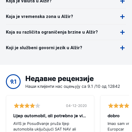
Koja je valuta u Alžir?
Koja je vremenska zona u Alžir?
Koja su različita ograničenja brzine u Alžir?
Koji je službeni govorni jezik u Alžir?
Недавне рецензије
9.1
Наши клијенти нас оцењују са 9.1 /10 од 12842
04-12-2020
Lijep automobil, ali potrebno je više savjet
dobro
AVIS je Posuđivanje pruža lijep
Imao sam vrl
automobila uključujući SAT NAV ali
Europcar