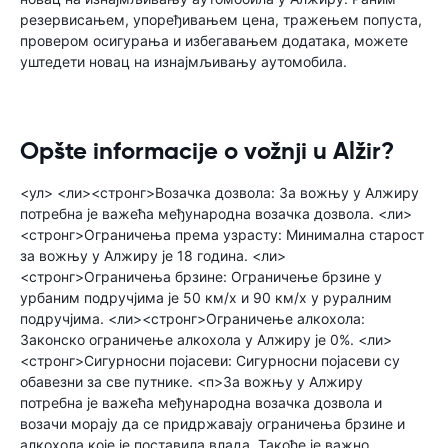
резервисањем, упоређивањем цена, тражењем попуста,
провером осигурања и избегавањем додатака, можете
уштедети новац на изнајмљивању аутомобила.
Opšte informacije o vožnji u Alžir?
<ул> <ли><стронг>Возачка дозвола: За вожњу у Алжиру
потребна је важећа међународна возачка дозвола. <ли>
<стронг>Ограничења према узрасту: Минимална старост
за вожњу у Алжиру је 18 година. <ли>
<стронг>Ограничења брзине: Ограничење брзине у
урбаним подручјима је 50 км/х и 90 км/х у руралним
подручјима. <ли><стронг>Ограничење алкохола:
Законско ограничење алкохола у Алжиру је 0%. <ли>
<стронг>Сигурносни појасеви: Сигурносни појасеви су
обавезни за све путнике. <п>За вожњу у Алжиру
потребна је важећа међународна возачка дозвола и
возачи морају да се придржавају ограничења брзине и
алкохола које је поставила влада. Такође је важно