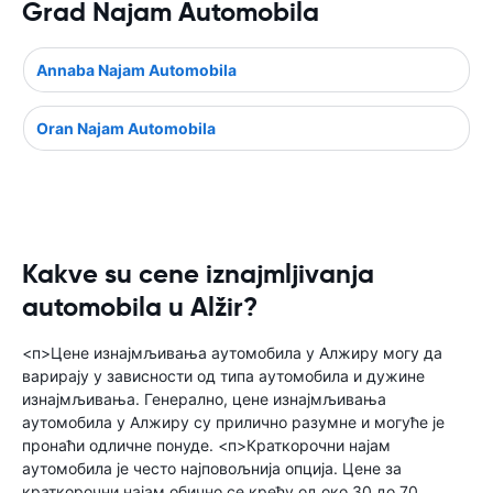
Grad Najam Automobila
Annaba Najam Automobila
Oran Najam Automobila
Kakve su cene iznajmljivanja
automobila u Alžir?
<п>Цене изнајмљивања аутомобила у Алжиру могу да
варирају у зависности од типа аутомобила и дужине
изнајмљивања. Генерално, цене изнајмљивања
аутомобила у Алжиру су прилично разумне и могуће је
пронаћи одличне понуде. <п>Краткорочни најам
аутомобила је често најповољнија опција. Цене за
краткорочни најам обично се крећу од око 30 до 70