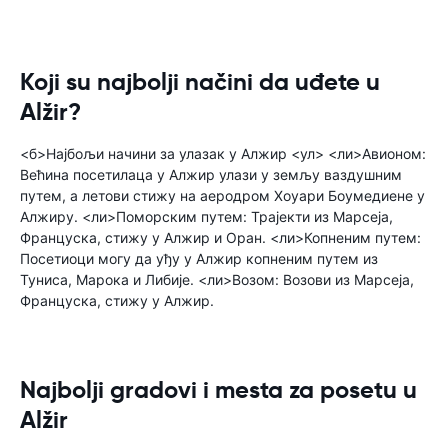
Koji su najbolji načini da uđete u
Alžir?
<б>Најбољи начини за улазак у Алжир <ул> <ли>Авионом:
Већина посетилаца у Алжир улази у земљу ваздушним
путем, а летови стижу на аеродром Хоуари Боумедиене у
Алжиру. <ли>Поморским путем: Трајекти из Марсеја,
Француска, стижу у Алжир и Оран. <ли>Копненим путем:
Посетиоци могу да уђу у Алжир копненим путем из
Туниса, Марока и Либије. <ли>Возом: Возови из Марсеја,
Француска, стижу у Алжир.
Najbolji gradovi i mesta za posetu u
Alžir