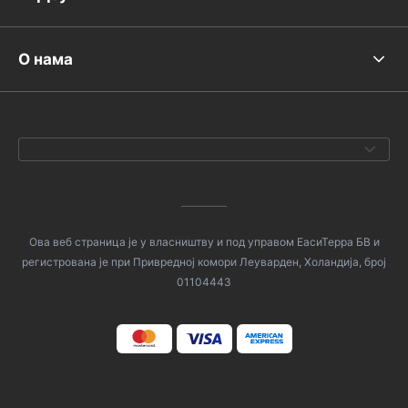
О нама
Ова веб страница је у власништву и под управом ЕасиТерра БВ и
регистрована је при Привредној комори Леуварден, Холандија, број
01104443