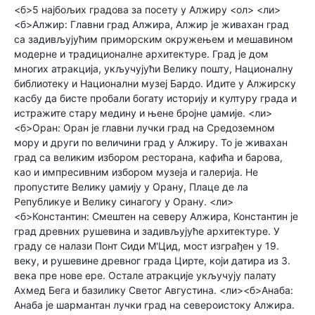
<б>5 најбољих градова за посету у Алжиру <ол> <ли>
<б>Алжир: Главни град Алжира, Алжир је живахан град
са задивљујућим приморским окружењем и мешавином
модерне и традиционалне архитектуре. Град је дом
многих атракција, укључујући Велику пошту, Националну
библиотеку и Национални музеј Бардо. Идите у Алжирску
касбу да бисте пробали богату историју и културу града и
истражите стару медину и њене бројне џамије. <ли>
<б>Оран: Оран је главни лучки град на Средоземном
мору и други по величини град у Алжиру. То је живахан
град са великим избором ресторана, кафића и барова,
као и импресивним избором музеја и галерија. Не
пропустите Велику џамију у Орану, Плаце де ла
Републикуе и Велику синагогу у Орану. <ли>
<б>Константин: Смештен на северу Алжира, Константин је
град древних рушевина и задивљујуће архитектуре. У
граду се налази Понт Сиди М'Цид, мост изграђен у 19.
веку, и рушевине древног града Цирте, који датира из 3.
века пре нове ере. Остале атракције укључују палату
Ахмед Бега и базилику Светог Августина. <ли><б>Анаба:
Анаба је шармантан лучки град на североистоку Алжира.