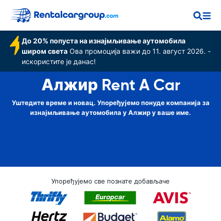
До 20% попуста на изнајмљивање аутомобила
широм света
Ова промоција важи до 11. август 2026. -
искористите је данас!
Алжир Rent A Car
Уштедите време и новац. Упоређујемо понуде компанија за
изнајмљивање аутомобила у Алжир у ваше име.
Упоређујемо све познате добављаче