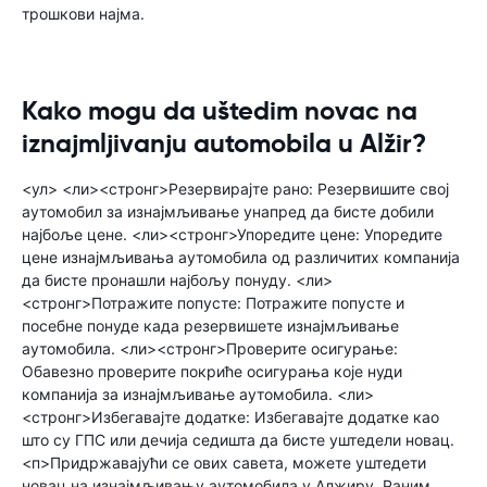
трошкови најма.
Kako mogu da uštedim novac na
iznajmljivanju automobila u Alžir?
<ул> <ли><стронг>Резервирајте рано: Резервишите свој
аутомобил за изнајмљивање унапред да бисте добили
најбоље цене. <ли><стронг>Упоредите цене: Упоредите
цене изнајмљивања аутомобила од различитих компанија
да бисте пронашли најбољу понуду. <ли>
<стронг>Потражите попусте: Потражите попусте и
посебне понуде када резервишете изнајмљивање
аутомобила. <ли><стронг>Проверите осигурање:
Обавезно проверите покриће осигурања које нуди
компанија за изнајмљивање аутомобила. <ли>
<стронг>Избегавајте додатке: Избегавајте додатке као
што су ГПС или дечија седишта да бисте уштедели новац.
<п>Придржавајући се ових савета, можете уштедети
новац на изнајмљивању аутомобила у Алжиру. Раним