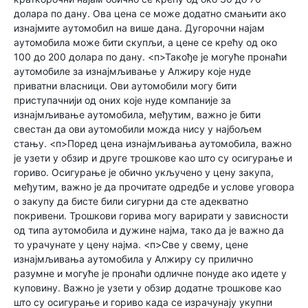
долара по дану. Ова цена се може додатно смањити ако
изнајмите аутомобил на више дана. Дугорочни најам
аутомобила може бити скупљи, а цене се крећу од око
100 до 200 долара по дану. <п>Такође је могуће пронаћи
аутомобиле за изнајмљивање у Алжиру које нуде
приватни власници. Ови аутомобили могу бити
приступачнији од оних које нуде компаније за
изнајмљивање аутомобила, међутим, важно је бити
свестан да ови аутомобили можда нису у најбољем
стању. <п>Поред цена изнајмљивања аутомобила, важно
је узети у обзир и друге трошкове као што су осигурање и
гориво. Осигурање је обично укључено у цену закупа,
међутим, важно је да прочитате одредбе и услове уговора
о закупу да бисте били сигурни да сте адекватно
покривени. Трошкови горива могу варирати у зависности
од типа аутомобила и дужине најма, тако да је важно да
то урачунате у цену најма. <п>Све у свему, цене
изнајмљивања аутомобила у Алжиру су прилично
разумне и могуће је пронаћи одличне понуде ако идете у
куповину. Важно је узети у обзир додатне трошкове као
што су осигурање и гориво када се израчунају укупни