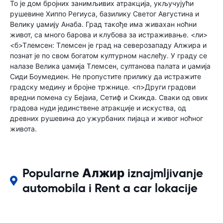
То је дом бројних занимљивих атракција, укључујући
рушевине Хиппо Региуса, базилику Светог Августина и
Велику џамију Анаба. Град такође има живахан ноћни
живот, са много барова и клубова за истраживање. <ли>
<б>Тлемсен: Тлемсен је град на северозападу Алжира и
познат је по свом богатом културном наслеђу. У граду се
налазе Велика џамија Тлемсен, султанова палата и џамија
Сиди Боумедиен. Не пропустите прилику да истражите
градску медину и бројне тржнице. <п>Други градови
вредни помена су Бејаиа, Сетиф и Скикда. Сваки од ових
градова нуди јединствене атракције и искуства, од
древних рушевина до ужурбаних пијаца и живог ноћног
живота.
Popularne Алжир iznajmljivanje
automobila i Rent a car lokacije