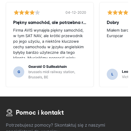
04-12-2020
Piękny samochód, ale potrzebna rada
Dobry
Firma AVIS wynajęła piękny samochód,
Miałem bardz
w tym SAT NAV, ale krótki przewodnik
Europcar
po jego użyciu, a niektóre kluczowe
cechy samochodu w języku angielskim
byłyby bardzo użyteczne dla tego
klienta. Musieliśmy poprosić wielu
mieszkańców o wskazówki i tylko
Gearoid O Suilleabhain
dlatego, że mogliśmy nie zorientować
Leon
G
brussels midi railway station,
L
się w funkcjach SAT NAV.
Victor
Brussels, BE
Pomoc i kontakt
Potrzebujesz pomocy? Skontaktuj się z naszymi