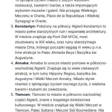
restauracji, kawiarni i barów, a także imponującym
wyborem muzeów i galerii. Nie przegap Wielkiego
Meczetu w Oranie, Place de la Republique i Wielkiej
Synagogi w Oranie.
Konstantyn:
Położony na północy Algierii Konstantyn to
miasto pełne starożytnych ruin i wspaniałej architektury.
W mieście znajduje się Pont Sidi M'Cid, most
zbudowany w XIX wieku, oraz ruiny starożytnego
miasta Cirta, którego początki sięgają III wieku p.n.e.
Inne atrakcje to Pałac Ahmeda Beya i Bazylika św.
Augustyna.
Annaba:
Annaba to urocze miasto portowe w północno-
wschodniej Algierii. Znajduje się tu wiele ciekawych
atrakcji, w tym ruiny Hippony Regius, bazylika św.
Augustyna i Wielki Meczet Annaby. Miasto słynie
również z tętniącego życiem nocnego życia, z wieloma
barami i klubami do zwiedzania.
Tlemcen:
Tlemcen to miasto w północno-zachodniej
części Algierii, znane z bogatego dziedzictwa
kulturowego. W mieście znajduje się Wielki Meczet w
Tlemcen, Pałac Sułtana i Meczet Sidi Boumediene. Nie