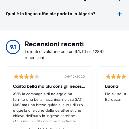
Qual è la lingua ufficiale parlata in Algeria?
Recensioni recenti
9.1
I clienti ci valutano con un 9.1/10 su 12842
recensioni
04-12-2020
Carità bella ma più consigli necessari
Buona
AVIS la compagnia di noleggio ha
Ho avuto un'
fornito una bella macchina inclusa SAT
Europcar
NAV ma una breve guida al suo utilizzo
e quella di alcune delle caratteristiche
chiave dell'auto in inglese sarebbe
stata molto utile per questo cliente.
Abbiamo dovuto chiedere a un certo