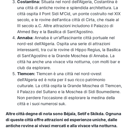
Costantina:
Situata nel nord dell'Algeria, Costantina è
una città di antiche rovine e splendida architettura. La
città ospita il Pont Sidi M'Cid, un ponte costruito nel XIX
secolo, e le rovine dell'antica città di Cirta, che risale al
III secolo a.C. Altre attrazioni includono il Palazzo di
Ahmed Bey e la Basilica di Sant'Agostino.
Annaba:
Annaba è un'affascinante città portuale nel
nord-est dell'Algeria. Ospita una serie di attrazioni
interessanti, tra cui le rovine di Hippo Regius, la Basilica
di Sant'Agostino e la Grande Moschea di Annaba. La
città ha anche una vivace vita notturna, con molti bar e
club da esplorare.
Tlemcen:
Tlemcen è una città nel nord-ovest
dell'Algeria ed è nota per il suo ricco patrimonio
culturale. La città ospita la Grande Moschea di Tlemcen,
il Palazzo del Sultano e la Moschea di Sidi Boumediene.
Non perdere l'occasione di esplorare la medina della
città e i suoi numerosi suk.
Altre città degne di nota sono Béjaïa, Setif e Skikda. Ognuna
di queste città offre attrazioni ed esperienze uniche, dalle
antiche rovine ai vivaci mercati e alla vivace vita notturna.