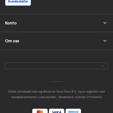
Kundestøtte
Konto
Om oss
Dette nettstedet eies og drives av EasyTerra B.V., og er registrert ved
handelskammeret i Leeuwarden , Nederland, nummer 01104443