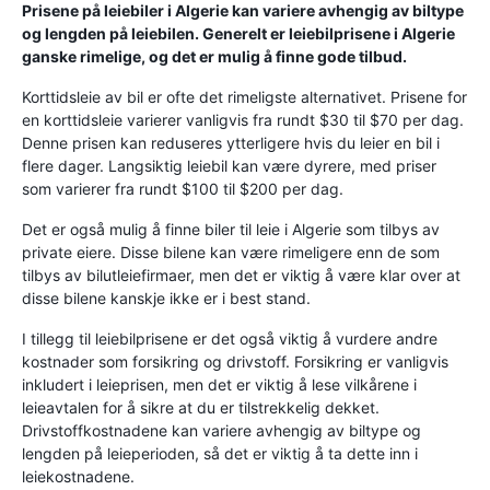
Prisene på leiebiler i Algerie kan variere avhengig av biltype
og lengden på leiebilen. Generelt er leiebilprisene i Algerie
ganske rimelige, og det er mulig å finne gode tilbud.
Korttidsleie av bil er ofte det rimeligste alternativet. Prisene for
en korttidsleie varierer vanligvis fra rundt $30 til $70 per dag.
Denne prisen kan reduseres ytterligere hvis du leier en bil i
flere dager. Langsiktig leiebil kan være dyrere, med priser
som varierer fra rundt $100 til $200 per dag.
Det er også mulig å finne biler til leie i Algerie som tilbys av
private eiere. Disse bilene kan være rimeligere enn de som
tilbys av bilutleiefirmaer, men det er viktig å være klar over at
disse bilene kanskje ikke er i best stand.
I tillegg til leiebilprisene er det også viktig å vurdere andre
kostnader som forsikring og drivstoff. Forsikring er vanligvis
inkludert i leieprisen, men det er viktig å lese vilkårene i
leieavtalen for å sikre at du er tilstrekkelig dekket.
Drivstoffkostnadene kan variere avhengig av biltype og
lengden på leieperioden, så det er viktig å ta dette inn i
leiekostnadene.