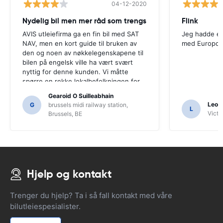
04-12-2020
Nydelig bil men mer råd som trengs
Flink
AVIS utleiefirma ga en fin bil med SAT
Jeg hadde en
NAV, men en kort guide til bruken av
med Europca
den og noen av nøkkelegenskapene til
bilen på engelsk ville ha vært svært
nyttig for denne kunden. Vi måtte
spørre en rekke lokalbefolkningen for
veiledning, og bare for at vi kanskje
Gearoid O Suilleabhain
ikke hadde funnet ut av SAT NAVs
Leon
G
brussels midi railway station,
L
funksjoner.
Victor
Brussels, BE
Hjelp og kontakt
Trenger du hjelp? Ta i så fall kontakt med våre
bilutleiespesialister.