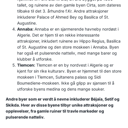
tallet, og ruinene av den gamle byen Cirta, som dateres
tilbake til det 3. århundre f.Kr. Andre attraksjoner
inkluderer Palace of Ahmed Bey og Basilica of St.
Augustine.
Annaba:
Annaba er en sjarmerende havneby nordøst i
Algerie. Det er hjem til en rekke interessante
attraksjoner, inkludert ruinene av Hippo Regius, Basilica
of St. Augustine og den store moskeen i Annaba. Byen
har også et pulserende natteliv, med mange barer og
klubber å utforske.
Tlemcen:
Tlemcen er en by nordvest i Algerie og er
kjent for sin rike kulturarv. Byen er hjemmet til den store
moskeen i Tlemcen, Sultanens palass og Sidi
Boumediene-moskeen. Ikke gå glipp av sjansen til å
utforske byens medina og dens mange souker.
Andre byer som er verdt å nevne inkluderer Béjaïa, Setif og
Skikda. Hver av disse byene tilbyr unike attraksjoner og
opplevelser, fra gamle ruiner til travle markeder og
pulserende natteliv.