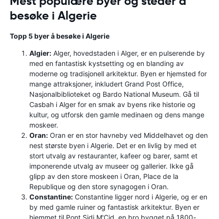
Mest populære byer og steder å
besøke i Algerie
Topp 5 byer å besøke i Algerie
Algier:
Alger, hovedstaden i Alger, er en pulserende by
med en fantastisk kystsetting og en blanding av
moderne og tradisjonell arkitektur. Byen er hjemsted for
mange attraksjoner, inkludert Grand Post Office,
Nasjonalbiblioteket og Bardo National Museum. Gå til
Casbah i Alger for en smak av byens rike historie og
kultur, og utforsk den gamle medinaen og dens mange
moskeer.
Oran:
Oran er en stor havneby ved Middelhavet og den
nest største byen i Algerie. Det er en livlig by med et
stort utvalg av restauranter, kafeer og barer, samt et
imponerende utvalg av museer og gallerier. Ikke gå
glipp av den store moskeen i Oran, Place de la
Republique og den store synagogen i Oran.
Constantine:
Constantine ligger nord i Algerie, og er en
by med gamle ruiner og fantastisk arkitektur. Byen er
hjemmet til Pont Sidi M'Cid, en bro bygget på 1800-