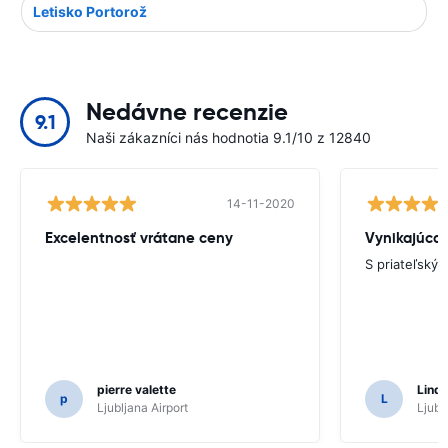
Letisko Portorož
Nedávne recenzie
9.1
Naši zákazníci nás hodnotia 9.1/10 z 12840
14-11-2020
Excelentnosť vrátane ceny
Vynikajúca 
S priateľský
pierre valette
Lind
p
L
Ljubljana Airport
Ljubl