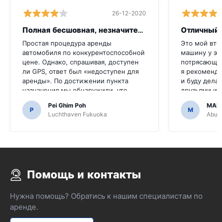
26-12-2020
Полная бесшовная, незначительная икот
Отличный 
Простая процедура аренды
Это мой вто
автомобиля по конкурентоспособной
машину у эт
цене. Однако, спрашивая, доступен
потрясающе,
ли GPS, ответ был «недоступен для
я рекоменду
аренды». По достижении пункта
и буду делат
назначения мы обнаружили, что
друзьями и 
автомобиль оснащен GPS.Было бы
сделали его
Pei Ghim Poh
MAI
ужасно, если бы мы решили купить
P
M
Luchthaven Fukuoka
Abu D
GPS, поскольку нужно было
перемещаться по японским дорогам.
Помощь и контакты
Нужна помощь? Обратись к нашим специалистам по
аренде.