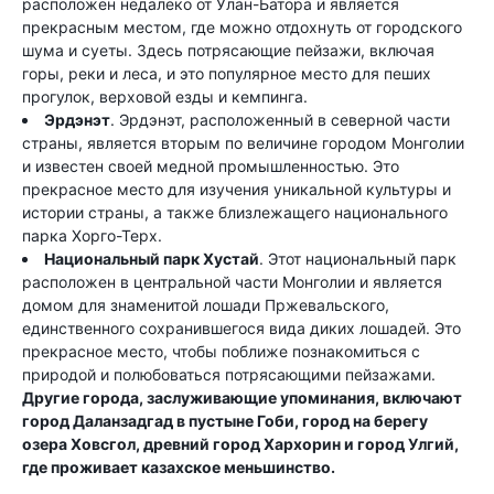
расположен недалеко от Улан-Батора и является
прекрасным местом, где можно отдохнуть от городского
шума и суеты. Здесь потрясающие пейзажи, включая
горы, реки и леса, и это популярное место для пеших
прогулок, верховой езды и кемпинга.
Эрдэнэт
. Эрдэнэт, расположенный в северной части
страны, является вторым по величине городом Монголии
и известен своей медной промышленностью. Это
прекрасное место для изучения уникальной культуры и
истории страны, а также близлежащего национального
парка Хорго-Терх.
Национальный парк Хустай
. Этот национальный парк
расположен в центральной части Монголии и является
домом для знаменитой лошади Пржевальского,
единственного сохранившегося вида диких лошадей. Это
прекрасное место, чтобы поближе познакомиться с
природой и полюбоваться потрясающими пейзажами.
Другие города, заслуживающие упоминания, включают
город Даланзадгад в пустыне Гоби, город на берегу
озера Ховсгол, древний город Хархорин и город Улгий,
где проживает казахское меньшинство.