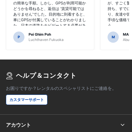
の簡単な手順。しかし、GPSが利用可能か
が、すごく驚
どうかを尋ねると、返信は '賃貸可能では
持ち、すでに
ありません'でした。目的地に到着すると、
り、友達や皆
車にGPSが付属していることがわかりまし
手頃な価格で
た。日本の道路をナビゲートする必要があ
う。
るのでGPSを購入することに決めたのは恐
Pei Ghim Poh
MAI
ろしいことでした。
P
M
Luchthaven Fukuoka
Abu D
ヘルプ＆コンタクト
お困りですか？レンタルのスペシャリストにご連絡を。
カスタマーサポート
アカウント