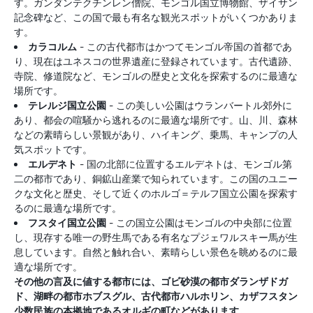
す。ガンダンテクチンレン僧院、モンゴル国立博物館、ザイサン
記念碑など、この国で最も有名な観光スポットがいくつかありま
す。
カラコルム
- この古代都市はかつてモンゴル帝国の首都であ
り、現在はユネスコの世界遺産に登録されています。古代遺跡、
寺院、修道院など、モンゴルの歴史と文化を探索するのに最適な
場所です。
テレルジ国立公園
- この美しい公園はウランバートル郊外に
あり、都会の喧騒から逃れるのに最適な場所です。山、川、森林
などの素晴らしい景観があり、ハイキング、乗馬、キャンプの人
気スポットです。
エルデネト
- 国の北部に位置するエルデネトは、モンゴル第
二の都市であり、銅鉱山産業で知られています。この国のユニー
クな文化と歴史、そして近くのホルゴ＝テルフ国立公園を探索す
るのに最適な場所です。
フスタイ国立公園
- この国立公園はモンゴルの中央部に位置
し、現存する唯一の野生馬である有名なプジェワルスキー馬が生
息しています。自然と触れ合い、素晴らしい景色を眺めるのに最
適な場所です。
その他の言及に値する都市には、ゴビ砂漠の都市ダランザドガ
ド、湖畔の都市ホブスグル、古代都市ハルホリン、カザフスタン
少数民族の本拠地であるオルギの町などがあります。