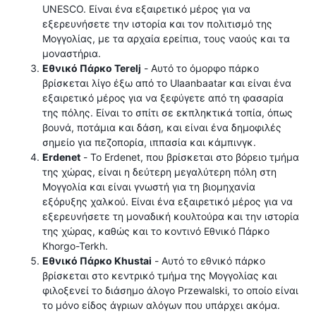
UNESCO. Είναι ένα εξαιρετικό μέρος για να
εξερευνήσετε την ιστορία και τον πολιτισμό της
Μογγολίας, με τα αρχαία ερείπια, τους ναούς και τα
μοναστήρια.
Εθνικό Πάρκο Terelj
- Αυτό το όμορφο πάρκο
βρίσκεται λίγο έξω από το Ulaanbaatar και είναι ένα
εξαιρετικό μέρος για να ξεφύγετε από τη φασαρία
της πόλης. Είναι το σπίτι σε εκπληκτικά τοπία, όπως
βουνά, ποτάμια και δάση, και είναι ένα δημοφιλές
σημείο για πεζοπορία, ιππασία και κάμπινγκ.
Erdenet
- Το Erdenet, που βρίσκεται στο βόρειο τμήμα
της χώρας, είναι η δεύτερη μεγαλύτερη πόλη στη
Μογγολία και είναι γνωστή για τη βιομηχανία
εξόρυξης χαλκού. Είναι ένα εξαιρετικό μέρος για να
εξερευνήσετε τη μοναδική κουλτούρα και την ιστορία
της χώρας, καθώς και το κοντινό Εθνικό Πάρκο
Khorgo-Terkh.
Εθνικό Πάρκο Khustai
- Αυτό το εθνικό πάρκο
βρίσκεται στο κεντρικό τμήμα της Μογγολίας και
φιλοξενεί το διάσημο άλογο Przewalski, το οποίο είναι
το μόνο είδος άγριων αλόγων που υπάρχει ακόμα.