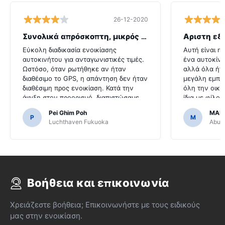
26-12-2020
Συνολικά απρόσκοπτη, μικρός λόξυγκας
Αριστη εξ
Εύκολη διαδικασία ενοικίασης
Αυτή είναι η
αυτοκινήτου για ανταγωνιστικές τιμές.
ένα αυτοκίνη
Ωστόσο, όταν ρωτήθηκε αν ήταν
αλλά όλα ήτ
διαθέσιμο το GPS, η απάντηση δεν ήταν
μεγάλη εμπει
διαθέσιμη προς ενοικίαση. Κατά την
όλη την οικο
άφιξη στον προορισμό, διαπιστώσαμε
ίδια με φίλο
ότι το αυτοκίνητο ήρθε με GPS.Θα ήταν
που το καθισ
Pei Ghim Poh
MAI
τρομερό εάν αποφασίσαμε να
εύκολο.
P
M
Luchthaven Fukuoka
Abu D
αγοράσουμε ένα GPS, όπως ήταν
απαραίτητο για την πλοήγηση στους
ιαπωνικούς δρόμους.
Βοήθεια και επικοινωνία
Χρειάζεστε βοήθεια; Επικοινωνήστε με τους ειδικούς
μας στην ενοικίαση.