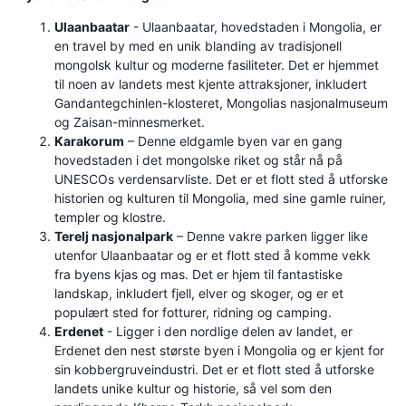
Ulaanbaatar
- Ulaanbaatar, hovedstaden i Mongolia, er
en travel by med en unik blanding av tradisjonell
mongolsk kultur og moderne fasiliteter. Det er hjemmet
til noen av landets mest kjente attraksjoner, inkludert
Gandantegchinlen-klosteret, Mongolias nasjonalmuseum
og Zaisan-minnesmerket.
Karakorum
– Denne eldgamle byen var en gang
hovedstaden i det mongolske riket og står nå på
UNESCOs verdensarvliste. Det er et flott sted å utforske
historien og kulturen til Mongolia, med sine gamle ruiner,
templer og klostre.
Terelj nasjonalpark
– Denne vakre parken ligger like
utenfor Ulaanbaatar og er et flott sted å komme vekk
fra byens kjas og mas. Det er hjem til fantastiske
landskap, inkludert fjell, elver og skoger, og er et
populært sted for fotturer, ridning og camping.
Erdenet
- Ligger i den nordlige delen av landet, er
Erdenet den nest største byen i Mongolia og er kjent for
sin kobbergruveindustri. Det er et flott sted å utforske
landets unike kultur og historie, så vel som den