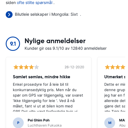
siden
ofte stilte spørsmål
.
Bilutleie selskaper i Mongolia:
Sixt
.
Nylige anmeldelser
9.1
Kunder gir oss 9.1/10 av 12840 anmeldelser
26-12-2020
Samlet sømløs, mindre hikke
Utmerket se
Enkel prosedyre for å leie bil til
Dette er min 
konkurransedyktig pris. Men når du
denne gruppe
spør om GPS var tilgjengelig, var svaret
jeg har en fl
'ikke tilgjengelig for leie '. Ved å nå
allerede det t
målet, fant vi ut at bilen kom med
gjøre det s
GPS.Det ville vært forferdelig hvis vi
alle.Takk for
hadde bestemt seg for å kjøpe en GPS
enkelt.
Pei Ghim Poh
MAI
som det var nødvendig å navigere
P
M
Luchthaven Fukuoka
Abu D
japanske veier.