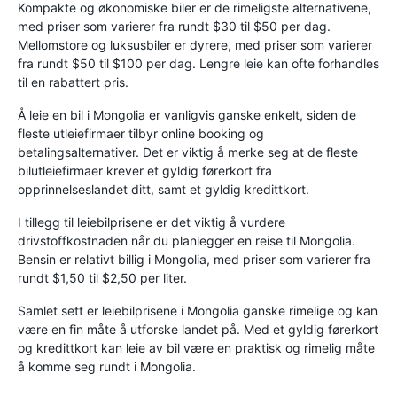
Kompakte og økonomiske biler er de rimeligste alternativene,
med priser som varierer fra rundt $30 til $50 per dag.
Mellomstore og luksusbiler er dyrere, med priser som varierer
fra rundt $50 til $100 per dag. Lengre leie kan ofte forhandles
til en rabattert pris.
Å leie en bil i Mongolia er vanligvis ganske enkelt, siden de
fleste utleiefirmaer tilbyr online booking og
betalingsalternativer. Det er viktig å merke seg at de fleste
bilutleiefirmaer krever et gyldig førerkort fra
opprinnelseslandet ditt, samt et gyldig kredittkort.
I tillegg til leiebilprisene er det viktig å vurdere
drivstoffkostnaden når du planlegger en reise til Mongolia.
Bensin er relativt billig i Mongolia, med priser som varierer fra
rundt $1,50 til $2,50 per liter.
Samlet sett er leiebilprisene i Mongolia ganske rimelige og kan
være en fin måte å utforske landet på. Med et gyldig førerkort
og kredittkort kan leie av bil være en praktisk og rimelig måte
å komme seg rundt i Mongolia.